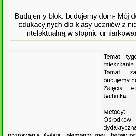
Budujemy blok, budujemy dom- Mój d
edukacyjnych dla klasy uczniów z n
intelektualną w stopniu umiarkow
Temat tyg
mieszkanie
Temat za
budujemy d
Zajęcia e
technika.
Metody:
Ośrodkó
dydaktycz
poznawania świata, elementy met. behawiora