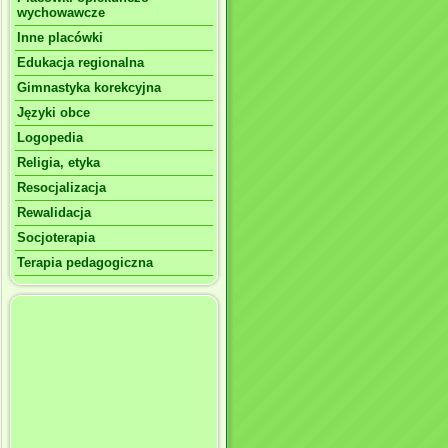
wychowawcze
Inne placówki
Edukacja regionalna
Gimnastyka korekcyjna
Języki obce
Logopedia
Religia, etyka
Resocjalizacja
Rewalidacja
Socjoterapia
Terapia pedagogiczna