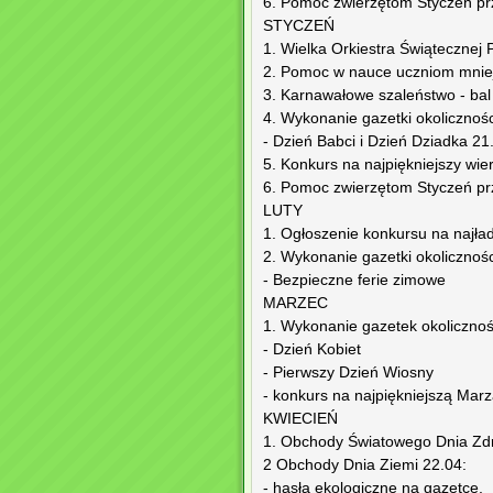
6. Pomoc zwierzętom Styczeń pr
STYCZEŃ
1. Wielka Orkiestra Świątecznej
2. Pomoc w nauce uczniom mnie
3. Karnawałowe szaleństwo - bal
4. Wykonanie gazetki okolicznoś
- Dzień Babci i Dzień Dziadka 21
5. Konkurs na najpiękniejszy wier
6. Pomoc zwierzętom Styczeń pr
LUTY
1. Ogłoszenie konkursu na najład
2. Wykonanie gazetki okolicznoś
- Bezpieczne ferie zimowe
MARZEC
1. Wykonanie gazetek okoliczno
- Dzień Kobiet
- Pierwszy Dzień Wiosny
- konkurs na najpiękniejszą Mar
KWIECIEŃ
1. Obchody Światowego Dnia Zdr
2 Obchody Dnia Ziemi 22.04:
- hasła ekologiczne na gazetce,