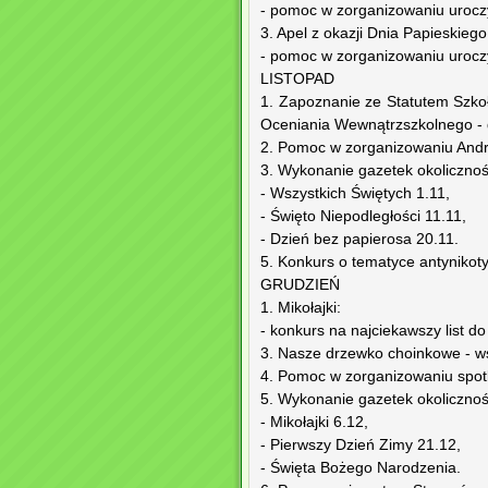
- pomoc w zorganizowaniu urocz
3. Apel z okazji Dnia Papieskiego
- pomoc w zorganizowaniu urocz
LISTOPAD
1. Zapoznanie ze Statutem Szk
Oceniania Wewnątrzszkolnego - 
2. Pomoc w zorganizowaniu Andr
3. Wykonanie gazetek okoliczno
- Wszystkich Świętych 1.11,
- Święto Niepodległości 11.11,
- Dzień bez papierosa 20.11.
5. Konkurs o tematyce antynikot
GRUDZIEŃ
1. Mikołajki:
- konkurs na najciekawszy list do 
3. Nasze drzewko choinkowe - ws
4. Pomoc w zorganizowaniu spot
5. Wykonanie gazetek okoliczno
- Mikołajki 6.12,
- Pierwszy Dzień Zimy 21.12,
- Święta Bożego Narodzenia.