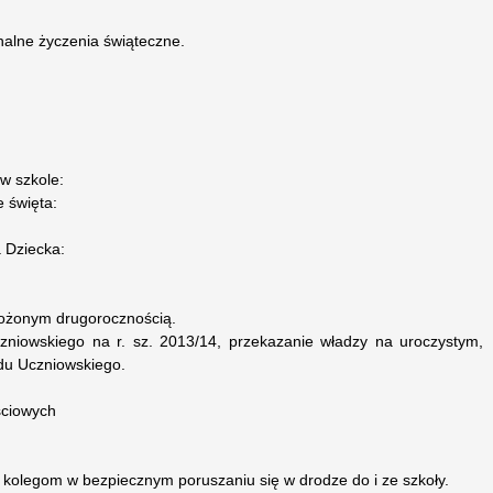
nalne życzenia świąteczne.
w szkole:
 święta:
 Dziecka:
ożonym drugorocznością.
niowskiego na r. sz. 2013/14, przekazanie władzy na uroczystym,
u Uczniowskiego.
ściowych
kolegom w bezpiecznym poruszaniu się w drodze do i ze szkoły.