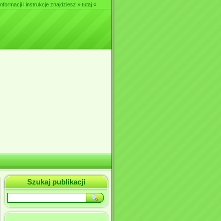
nformacji i instrukcje znajdziesz
» tutaj «
.
Szukaj publikacji