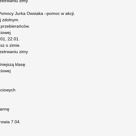
zetrwaniu zimy
 Pomocy Jurka Owsiaka –pomoc w akcji.
j zdolnym.
 przebierańców.
ciowej
.01, 22.01.
sz o zimie.
zetrwaniu zimy
niejszą klasę.
ciowej
ściowych
zannę
owia 7.04.