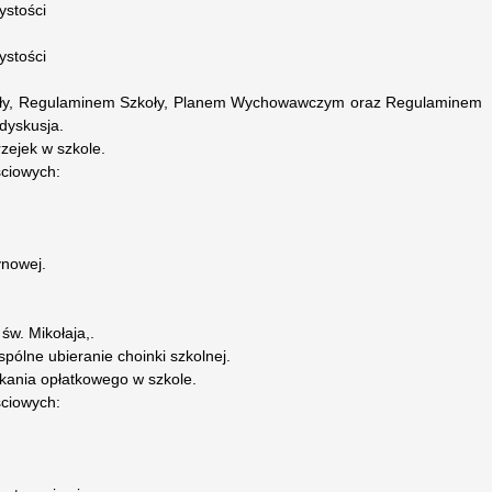
ystości
ystości
oły, Regulaminem Szkoły, Planem Wychowawczym oraz Regulaminem
dyskusja.
zejek w szkole.
ściowych:
ynowej.
św. Mikołaja,.
pólne ubieranie choinki szkolnej.
kania opłatkowego w szkole.
ściowych: