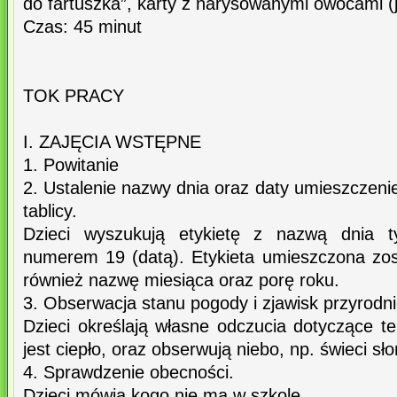
do fartuszka”, karty z narysowanymi owocami (j
Czas: 45 minut
TOK PRACY
I. ZAJĘCIA WSTĘPNE
1. Powitanie
2. Ustalenie nazwy dnia oraz daty umieszczenie
tablicy.
Dzieci wyszukują etykietę z nazwą dnia t
numerem 19 (datą). Etykieta umieszczona zost
również nazwę miesiąca oraz porę roku.
3. Obserwacja stanu pogody i zjawisk przyrodn
Dzieci określają własne odczucia dotyczące t
jest ciepło, oraz obserwują niebo, np. świeci sł
4. Sprawdzenie obecności.
Dzieci mówią kogo nie ma w szkole.