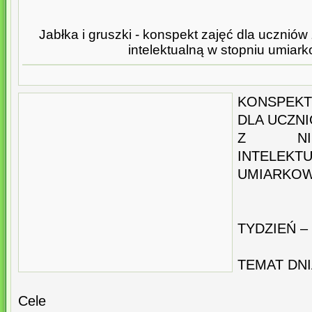
Jabłka i gruszki - konspekt zajęć dla ucznió
intelektualną w stopniu umia
KONSPEKT 
DLA UCZN
Z NIEP
INTELEK
UMIARKO
TYDZIEŃ –
TEMAT DNI
Cele