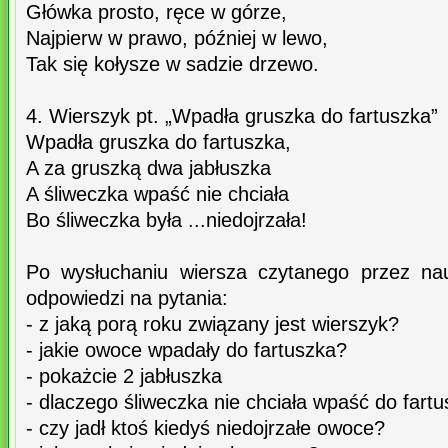
Główka prosto, ręce w górze,
Najpierw w prawo, później w lewo,
Tak się kołysze w sadzie drzewo.
4. Wierszyk pt. „Wpadła gruszka do fartuszka”
Wpadła gruszka do fartuszka,
A za gruszką dwa jabłuszka
A śliweczka wpaść nie chciała
Bo śliweczka była ...niedojrzała!
Po wysłuchaniu wiersza czytanego przez nauc
odpowiedzi na pytania:
- z jaką porą roku związany jest wierszyk?
- jakie owoce wpadały do fartuszka?
- pokażcie 2 jabłuszka
- dlaczego śliweczka nie chciała wpaść do fart
- czy jadł ktoś kiedyś niedojrzałe owoce?