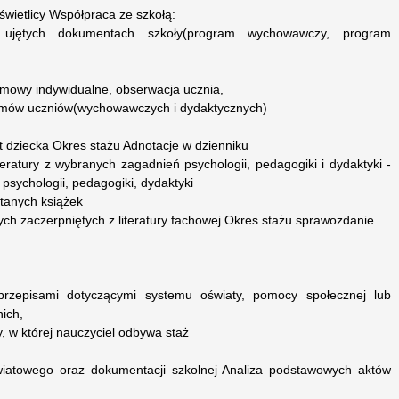
świetlicy Współpraca ze szkołą:
 ujętych dokumentach szkoły(program wychowawczy, program
ozmowy indywidualne, obserwacja ucznia,
emów uczniów(wychowawczych i dydaktycznych)
 dziecka Okres stażu Adnotacje w dzienniku
teratury z wybranych zagadnień psychologii, pedagogiki i dydaktyki -
y psychologii, pedagogiki, dydaktyki
ytanych książek
ch zaczerpniętych z literatury fachowej Okres stażu sprawozdanie
przepisami dotyczącymi systemu oświaty, pomocy społecznej lub
ich,
, w której nauczyciel odbywa staż
wiatowego oraz dokumentacji szkolnej Analiza podstawowych aktów