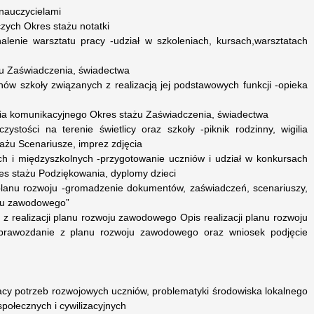
nauczycielami
zych Okres stażu notatki
alenie warsztatu pracy -udział w szkoleniach, kursach,warsztatach
u Zaświadczenia, świadectwa
ów szkoły związanych z realizacją jej podstawowych funkcji -opieka
ia komunikacyjnego Okres stażu Zaświadczenia, świadectwa
ystości na terenie świetlicy oraz szkoły -piknik rodzinny, wigilia
tażu Scenariusze, imprez zdjęcia
ch i międzyszkolnych -przygotowanie uczniów i udział w konkursach
es stażu Podziękowania, dyplomy dzieci
planu rozwoju -gromadzenie dokumentów, zaświadczeń, scenariuszy,
nsu zawodowego”
z realizacji planu rozwoju zawodowego Opis realizacji planu rozwoju
rawozdanie z planu rozwoju zawodowego oraz wniosek podjęcie
acy potrzeb rozwojowych uczniów, problematyki środowiska lokalnego
ołecznych i cywilizacyjnych