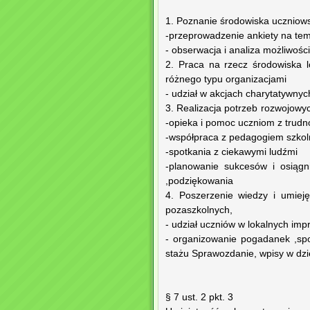
1. Poznanie środowiska uczniows
-przeprowadzenie ankiety na tem
- obserwacja i analiza możliwośc
2. Praca na rzecz środowiska 
różnego typu organizacjami
- udział w akcjach charytatywny
3. Realizacja potrzeb rozwojow
-opieka i pomoc uczniom z trud
-współpraca z pedagogiem szko
-spotkania z ciekawymi ludźmi
-planowanie sukcesów i osiągn
,podziękowania
4. Poszerzenie wiedzy i umiej
pozaszkolnych,
- udział uczniów w lokalnych im
- organizowanie pogadanek ,sp
stażu Sprawozdanie, wpisy w dzi
§ 7 ust. 2 pkt. 3