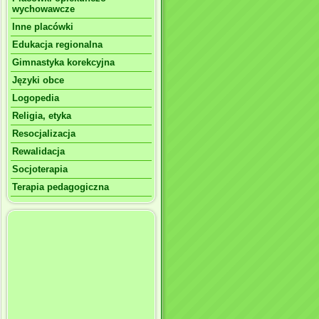
wychowawcze
Inne placówki
Edukacja regionalna
Gimnastyka korekcyjna
Języki obce
Logopedia
Religia, etyka
Resocjalizacja
Rewalidacja
Socjoterapia
Terapia pedagogiczna