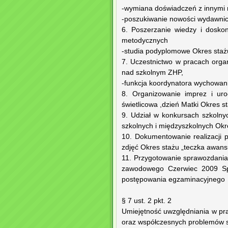
-wymiana doświadczeń z innymi 
-poszukiwanie nowości wydawnic
6. Poszerzanie wiedzy i doskon
metodycznych
-studia podyplomowe Okres staż
7. Uczestnictwo w pracach organ
nad szkolnym ZHP,
-funkcja koordynatora wychowan
8. Organizowanie imprez i urocz
świetlicowa ,dzień Matki Okres s
9. Udział w konkursach szkolny
szkolnych i międzyszkolnych Okr
10. Dokumentowanie realizacji 
zdjęć Okres stażu „teczka awa
11. Przygotowanie sprawozdania 
zawodowego Czerwiec 2009 Sp
postępowania egzaminacyjnego
§ 7 ust. 2 pkt. 2
Umiejętność uwzględniania w pr
oraz współczesnych problemów sp