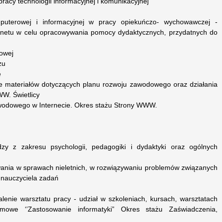
acy technologii informacyjnej i komunikacyjnej
mputerowej i informacyjnej w pracy opiekuńczo- wychowawczej -
ernetu w celu opracowywania pomocy dydaktycznych, przydatnych do
cowej
żu
e
ie materiałów dotyczących planu rozwoju zawodowego oraz działania
WW. Świetlicy
wodowego w Internecie. Okres stażu Strony WWW.
zy z zakresu psychologii, pedagogiki i dydaktyki oraz ogólnych
ania w sprawach nieletnich, w rozwiązywaniu problemów związanych
 nauczyciela zadań
lenie warsztatu pracy - udział w szkoleniach, kursach, warsztatach
mowe ‘’Zastosowanie informatyki” Okres stażu Zaświadczenia,