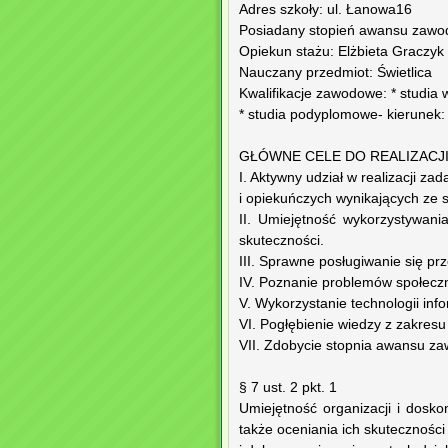
Adres szkoły: ul. Łanowa16
Posiadany stopień awansu zawod
Opiekun stażu: Elżbieta Graczyk
Nauczany przedmiot: Świetlica
Kwalifikacje zawodowe: * studia
* studia podyplomowe- kierunek:
GŁÓWNE CELE DO REALIZACJI
I. Aktywny udział w realizacji 
i opiekuńczych wynikających ze s
II. Umiejętność wykorzystywani
skuteczności.
III. Sprawne posługiwanie się p
IV. Poznanie problemów społeczno
V. Wykorzystanie technologii info
VI. Pogłębienie wiedzy z zakresu 
VII. Zdobycie stopnia awansu 
§ 7 ust. 2 pkt. 1
Umiejętność organizacji i dosko
także oceniania ich skuteczności