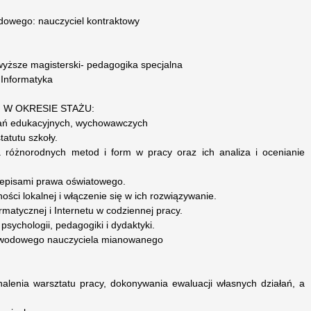
owego: nauczyciel kontraktowy
 wyższe magisterski- pedagogika specjalna
 Informatyka
 W OKRESIE STAŻU:
zadań edukacyjnych, wychowawczych
tatutu szkoły.
a różnorodnych metod i form w pracy oraz ich analiza i ocenianie
rzepisami prawa oświatowego.
ści lokalnej i włączenie się w ich rozwiązywanie.
rmatycznej i Internetu w codziennej pracy.
psychologii, pedagogiki i dydaktyki.
zawodowego nauczyciela mianowanego
nalenia warsztatu pracy, dokonywania ewaluacji własnych działań, a