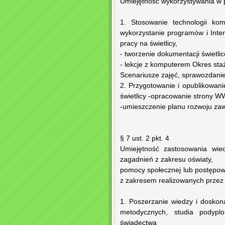
Umiejętność wykorzystywania w pr
1. Stosowanie technologii ko
wykorzystanie programów i Int
pracy na świetlicy,
- tworzenie dokumentacji świetli
- lekcje z komputerem Okres sta
Scenariusze zajęć, sprawozdani
2. Przygotowanie i opublikowan
świetlicy -opracowanie strony W
-umieszczenie planu rozwoju za
§ 7 ust. 2 pkt. 4
Umiejętność zastosowania wied
zagadnień z zakresu oświaty,
pomocy społecznej lub postępow
z zakresem realizowanych przez
1. Poszerzanie wiedzy i doskona
metodycznych, studia podyplo
świadectwa