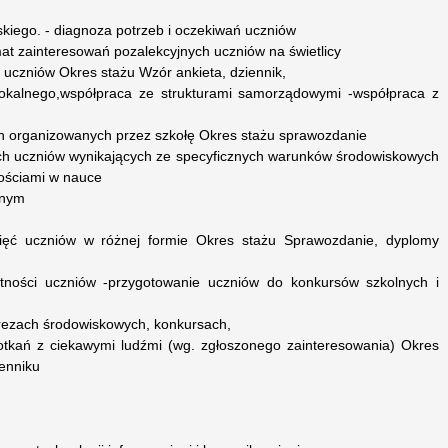
kiego. - diagnoza potrzeb i oczekiwań uczniów
at zainteresowań pozalekcyjnych uczniów na świetlicy
i uczniów Okres stażu Wzór ankieta, dziennik,
lokalnego,współpraca ze strukturami samorządowymi -współpraca z
ch organizowanych przez szkołę Okres stażu sprawozdanie
ych uczniów wynikających ze specyficznych warunków środowiskowych
nościami w nauce
lnym
ięć uczniów w różnej formie Okres stażu Sprawozdanie, dyplomy
ętności uczniów -przygotowanie uczniów do konkursów szkolnych i
prezach środowiskowych, konkursach,
otkań z ciekawymi ludźmi (wg. zgłoszonego zainteresowania) Okres
enniku