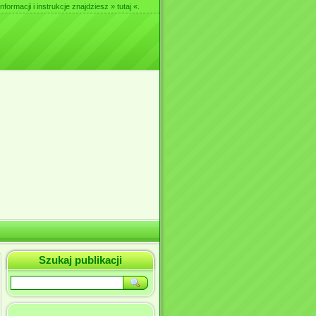
nformacji i instrukcje znajdziesz
» tutaj «
.
Szukaj publikacji