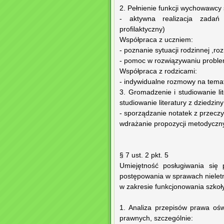
2. Pełnienie funkcji wychowawcy 
- aktywna realizacja zadań
profilaktyczny)
Współpraca z uczniem:
- poznanie sytuacji rodzinnej ,r
- pomoc w rozwiązywaniu probl
Współpraca z rodzicami:
- indywidualne rozmowy na temat
3. Gromadzenie i studiowanie li
studiowanie literatury z dziedzin
- sporządzanie notatek z przecz
wdrażanie propozycji metodyczny
§ 7 ust. 2 pkt. 5
Umiejętność posługiwania się 
postępowania w sprawach nieletn
w zakresie funkcjonowania szkoły
1. Analiza przepisów prawa oś
prawnych, szczególnie: