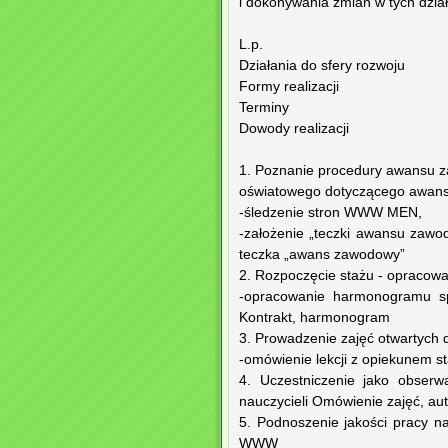
i dokonywania zmian w tych dzia
L.p.
Działania do sfery rozwoju
Formy realizacji
Terminy
Dowody realizacji
1. Poznanie procedury awansu z
oświatowego dotyczącego awans
-śledzenie stron WWW MEN,
-założenie „teczki awansu zawo
teczka „awans zawodowy”
2. Rozpoczęcie stażu - opracowa
-opracowanie harmonogramu sp
Kontrakt, harmonogram
3. Prowadzenie zajęć otwartych dl
-omówienie lekcji z opiekunem s
4. Uczestniczenie jako obserw
nauczycieli Omówienie zajęć, aut
5. Podnoszenie jakości pracy n
WWW