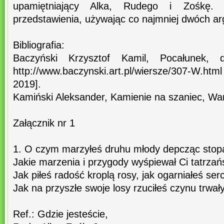
upamiętniający Alka, Rudego i Zośkę. 
przedstawienia, używając co najmniej dwóch a
Bibliografia:
Baczyński Krzysztof Kamil, Pocałunek, d
http://www.baczynski.art.pl/wiersze/307-W.h
2019].
Kamiński Aleksander, Kamienie na szaniec, W
Załącznik nr 1
1. O czym marzyłeś druhu młody depcząc stopa
Jakie marzenia i przygody wyśpiewał Ci tatrzańs
Jak piłeś radość kroplą rosy, jak ogarniałeś se
Jak na przyszłe swoje losy rzuciłeś czynu trwał
Ref.: Gdzie jesteście,