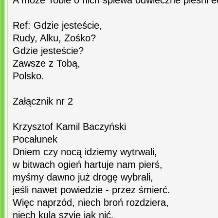
A może Tobie o nich śpiewa odwieczne pieśni e
Ref: Gdzie jesteście,
Rudy, Alku, Zośko?
Gdzie jesteście?
Zawsze z Tobą,
Polsko.
Załącznik nr 2
Krzysztof Kamil Baczyński
Pocałunek
Dniem czy nocą idziemy wytrwali,
w bitwach ogień hartuje nam pierś,
myśmy dawno już drogę wybrali,
jeśli nawet powiedzie - przez śmierć.
Więc naprzód, niech broń rozdziera,
niech kula szyje jak nić,