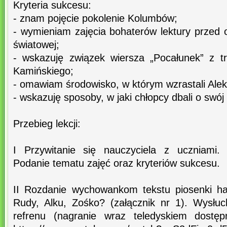
Kryteria sukcesu:
- znam pojęcie pokolenie Kolumbów;
- wymieniam zajęcia bohaterów lektury przed 
światowej;
- wskazuję związek wiersza „Pocałunek” z t
Kamińskiego;
- omawiam środowisko, w którym wzrastali Alek
- wskazuję sposoby, w jaki chłopcy dbali o swój
Przebieg lekcji:
I Przywitanie się nauczyciela z uczniami.
Podanie tematu zajęć oraz kryteriów sukcesu.
II Rozdanie wychowankom tekstu piosenki har
Rudy, Alku, Zośko? (załącznik nr 1). Wysłuch
refrenu (nagranie wraz teledyskiem dostę