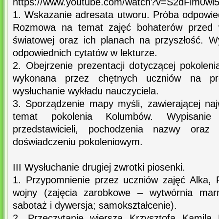
https://www.youtube.com/watch?v=S2dFim0wl5
1. Wskazanie adresata utworu. Próba odpowied
Rozmowa na temat zajęć bohaterów przed 
światowej oraz ich planach na przyszłość. 
odpowiednich cytatów w lekturze.
2. Obejrzenie prezentacji dotyczącej pokolen
wykonana przez chętnych uczniów na pro
wysłuchanie wykładu nauczyciela.
3. Sporządzenie mapy myśli, zawierającej naj
temat pokolenia Kolumbów. Wypisanie
przedstawicieli, pochodzenia nazwy oraz
doświadczeniu pokoleniowym.
III Wysłuchanie drugiej zwrotki piosenki.
1. Przypomnienie przez uczniów zajęć Alka, 
wojny (zajęcia zarobkowe – wytwórnia marmo
sabotaż i dywersja; samokształcenie).
2. Przeczytanie wiersza Krzysztofa Kamila