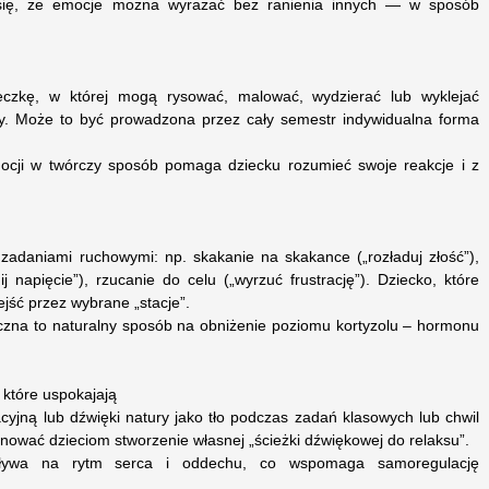
 się, że emocje można wyrażać bez ranienia innych — w sposób
eczkę, w której mogą rysować, malować, wydzierać lub wyklejać
ły. Może to być prowadzona przez cały semestr indywidualna forma
mocji w twórczy sposób pomaga dziecku rozumieć swoje reakcje i z
 zadaniami ruchowymi: np. skakanie na skakance („rozładuj złość”),
j napięcie”), rzucanie do celu („wyrzuć frustrację”). Dziecko, które
jść przez wybrane „stacje”.
yczna to naturalny sposób na obniżenie poziomu kortyzolu – hormonu
 które uspokajają
yjną lub dźwięki natury jako tło podczas zadań klasowych lub chwil
ować dzieciom stworzenie własnej „ścieżki dźwiękowej do relaksu”.
ływa na rytm serca i oddechu, co wspomaga samoregulację