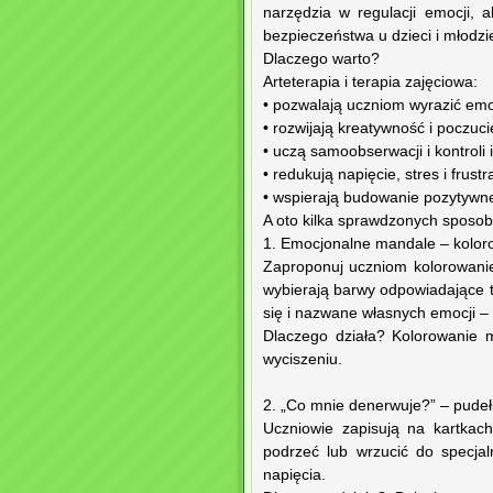
narzędzia w regulacji emocji, 
bezpieczeństwa u dzieci i młodzi
Dlaczego warto?
Arteterapia i terapia zajęciowa:
• pozwalają uczniom wyrazić emo
• rozwijają kreatywność i poczuc
• uczą samoobserwacji i kontroli
• redukują napięcie, stres i frustr
• wspierają budowanie pozytywne
A oto kilka sprawdzonych sposob
1. Emocjonalne mandale – kolor
Zaproponuj uczniom kolorowanie
wybierają barwy odpowiadające 
się i nazwane własnych emocji –
Dlaczego działa? Kolorowanie m
wyciszeniu.
2. „Co mnie denerwuje?” – pude
Uczniowie zapisują na kartkach
podrzeć lub wrzucić do specja
napięcia.