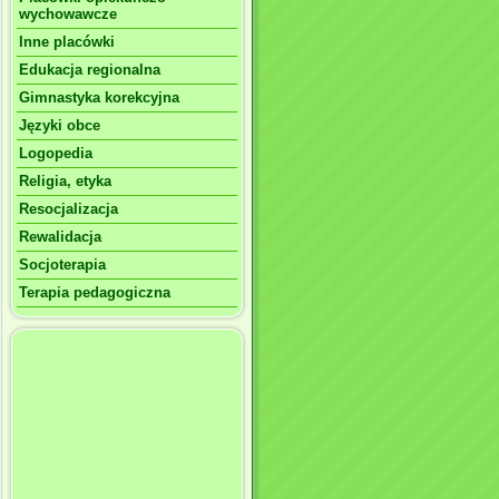
wychowawcze
Inne placówki
Edukacja regionalna
Gimnastyka korekcyjna
Języki obce
Logopedia
Religia, etyka
Resocjalizacja
Rewalidacja
Socjoterapia
Terapia pedagogiczna