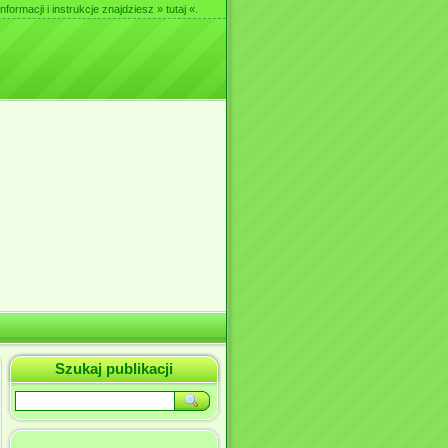
nformacji i instrukcje znajdziesz
» tutaj «
.
Szukaj publikacji