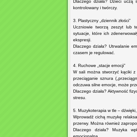
Dlaczego działa? Dzieci uczą
kontrolowany i twórczy.
3. Plastyczny „dziennik złości”
Uczniowie tworzą zeszyt lub t
sytuacje, które ich zdenerwowa
ekspresji.
Dlaczego działa? Utrwalanie e
czasem je regulować.
4. Ruchowe „stacje emocji”
W sali można stworzyć kąciki z
przeciąganie sznura („przeciągni
odczuwa silne emocje, może prze
Dlaczego działa? Aktywność fiz
stresu.
5. Muzykoterapia w tle – dźwięki,
Wprowadź cichą muzykę relaksac
przerwy. Można również zapropon
Dlaczego działa? Muzyka wp
emocjonalną.