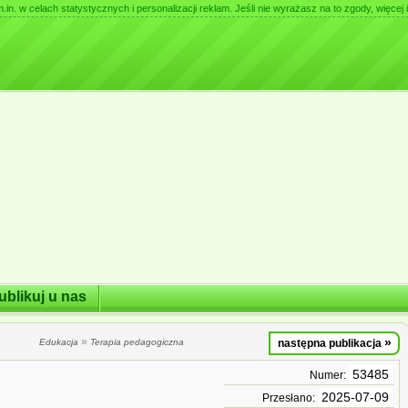
. w celach statystycznych i personalizacji reklam. Jeśli nie wyrażasz na to zgody, więcej i
ublikuj u nas
»
»
Edukacja
Terapia pedagogiczna
następna publikacja
53485
Numer:
2025-07-09
Przesłano: