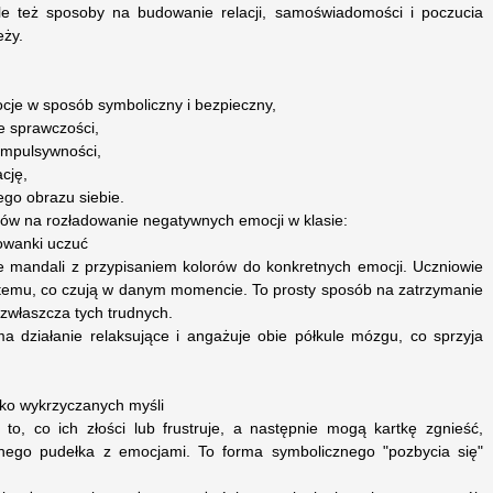
ale też sposoby na budowanie relacji, samoświadomości i poczucia
eży.
cje w sposób symboliczny i bezpieczny,
ie sprawczości,
 impulsywności,
ację,
go obrazu siebie.
ów na rozładowanie negatywnych emocji w klasie:
owanki uczuć
 mandali z przypisaniem kolorów do konkretnych emocji. Uczniowie
temu, co czują w danym momencie. To prosty sposób na zatrzymanie
 zwłaszcza tych trudnych.
a działanie relaksujące i angażuje obie półkule mózgu, co sprzyja
łko wykrzyczanych myśli
 to, co ich złości lub frustruje, a następnie mogą kartkę zgnieść,
lnego pudełka z emocjami. To forma symbolicznego "pozbycia się"