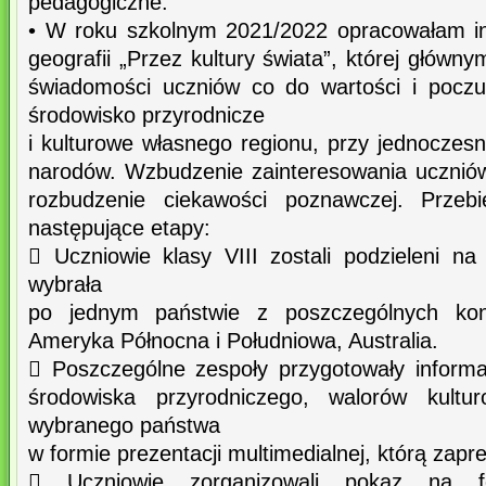
pedagogiczne:
• W roku szkolnym 2021/2022 opracowałam i
geografii „Przez kultury świata”, której główn
świadomości uczniów co do wartości i poczu
środowisko przyrodnicze
i kulturowe własnego regionu, przy jednocze
narodów. Wzbudzenie zainteresowania uczniów
rozbudzenie ciekawości poznawczej. Przebi
następujące etapy:
 Uczniowie klasy VIII zostali podzieleni n
wybrała
po jednym państwie z poszczególnych kont
Ameryka Północna i Południowa, Australia.
 Poszczególne zespoły przygotowały informa
środowiska przyrodniczego, walorów kultu
wybranego państwa
w formie prezentacji multimedialnej, którą zapr
 Uczniowie zorganizowali pokaz na f