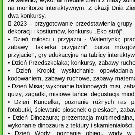
ze świetlicy wykonali medale Ziemi z masy solne
na monitorze interaktywnym. Z okazji Dnia Zi
dwa konkursy.
 2023 – przygotowanie przedstawienia grupy 5 
dekoracji i kostiumów, konkursu „Eko-strój”.
• Dzień miłości i przyjaźni - Walentynki; pr
zabawy „Iskierka przyjaźni”; burza mózg
przyjaciel”, gry edukacyjne na tablicy interaktyw
• Dzień Przedszkolaka; konkursy, zabawy ruch
• Dzień Kropki; wysłuchanie opowiadan
kodowaniem, zabawy ruchowe, zabawy matema
• Dzień Misia; wykonanie balonowych misi, zab
quizy, zagadki, misiowe tańce, degustacja miod
• Dzień Kundelka; poznanie różnych ras 
fotobutki, śpiewanie piosenek o pieskach, zab
• Dzień Dinozaura; prezentacja multimedialna
wykonanie dinozaura z tektury i skamieniałości.
• Dzień Wody; poznanie obiegu wody w pr