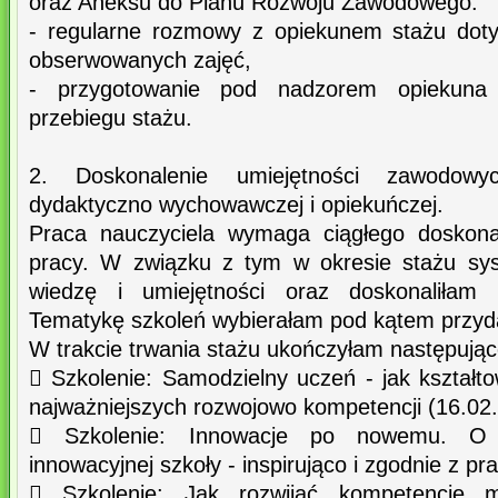
oraz Aneksu do Planu Rozwoju Zawodowego.
- regularne rozmowy z opiekunem stażu doty
obserwowanych zajęć,
- przygotowanie pod nadzorem opiekuna
przebiegu stażu.
2. Doskonalenie umiejętności zawodow
dydaktyczno wychowawczej i opiekuńczej.
Praca nauczyciela wymaga ciągłego doskona
pracy. W związku z tym w okresie stażu sys
wiedzę i umiejętności oraz doskonaliłam 
Tematykę szkoleń wybierałam pod kątem przydat
W trakcie trwania stażu ukończyłam następując
 Szkolenie: Samodzielny uczeń - jak kształt
najważniejszych rozwojowo kompetencji (16.02.
 Szkolenie: Innowacje po nowemu. O org
innowacyjnej szkoły - inspirująco i zgodnie z p
 Szkolenie: Jak rozwijać kompetencje 