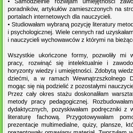
• Samodzielnie rozwijam umiejętności zaw
poradników, artykułów zamieszczonych na stro
portalach internetowych dla nauczycieli.
• Studiowałam wybraną pozycję literatury meto
i psychologicznej. Wiele cennych rad uzyskała
i nauczycieli wychowawców z którymi na bieżą
Wszystkie ukończone formy, pozwoliły mi w
pracy, rozwinąć się intelektualnie i zawo
horyzonty wiedzy i umiejętności. Zdobytą wie
dziećmi, a w ramach Wewnątrzszkolnego Dos
mogąc się nią podzielić z pozostałymi nauczyci
Przez cały okres stażu doskonaliłam warszta
metody pracy pedagogicznej. Rozbudowałam
dydaktycznych, pozyskiwałam podręczniki z 
literaturę fachową. Przygotowywałam pom
prezentacje multimedialne, quizy, plansze, k
prezentowały omawiany materiał. Tworzyłam w