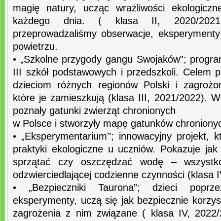
magię natury, ucząc wrażliwości ekologiczn
każdego dnia. ( klasa II, 2020/20
przeprowadzaliśmy obserwacje, eksperymenty 
powietrzu.
• „Szkolne przygody gangu Swojaków”; program
III szkół podstawowych i przedszkoli. Celem p
dzieciom różnych regionów Polski i zagrożo
które je zamieszkują (klasa III, 2021/2022).
poznały gatunki zwierząt chronionych
w Polsce i stworzyły mapę gatunków chronionych
• „Eksperymentarium’’; innowacyjny projekt, k
praktyki ekologiczne u uczniów. Pokazuje jak
sprzątać czy oszczędzać wodę – wszystko
odzwierciedlającej codzienne czynności (klasa 
• „Bezpieczniki Taurona”; dzieci popr
eksperymenty, uczą się jak bezpiecznie korzy
zagrożenia z nim związane ( klasa IV, 2022/