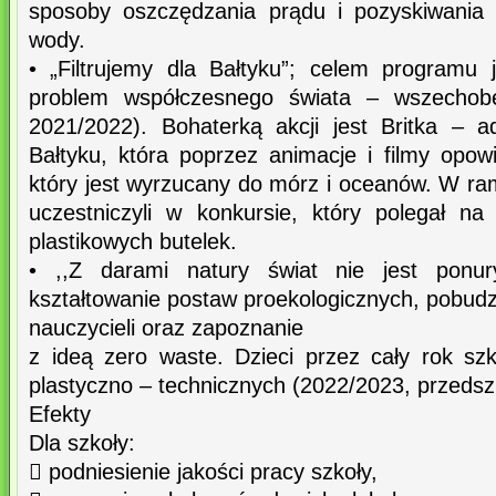
sposoby oszczędzania prądu i pozyskiwania 
wody.
• „Filtrujemy dla Bałtyku”; celem programu
problem współczesnego świata – wszechobec
2021/2022). Bohaterką akcji jest Britka – 
Bałtyku, która poprzez animacje i filmy opow
który jest wyrzucany do mórz i oceanów. W r
uczestniczyli w konkursie, który polegał n
plastikowych butelek.
• ,,Z darami natury świat nie jest ponury
kształtowanie postaw proekologicznych, pobudza
nauczycieli oraz zapoznanie
z ideą zero waste. Dzieci przez cały rok s
plastyczno – technicznych (2022/2023, przedsz
Efekty
Dla szkoły:
 podniesienie jakości pracy szkoły,