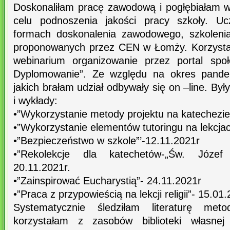
Doskonaliłam pracę zawodową i pogłębiałam w
celu podnoszenia jakości pracy szkoły. Uc
formach doskonalenia zawodowego, szkolenia
proponowanych przez CEN w Łomży. Korzystał
webinarium organizowanie przez portal spo
Dyplomowanie”. Ze względu na okres pandem
jakich brałam udział odbywały się on –line. Był
i wykłady:
•”Wykorzystanie metody projektu na katechezie
•”Wykorzystanie elementów tutoringu na lekcjach 
•”Bezpieczeństwo w szkole”’-12.11.2021r
•”Rekolekcje dla katechetów-„Św. Józef
20.11.2021r.
•”Zainspirować Eucharystią”- 24.11.2021r
•”Praca z przypowieścią na lekcji religii”- 15.01
Systematycznie śledziłam literaturę met
korzystałam z zasobów biblioteki własnej 