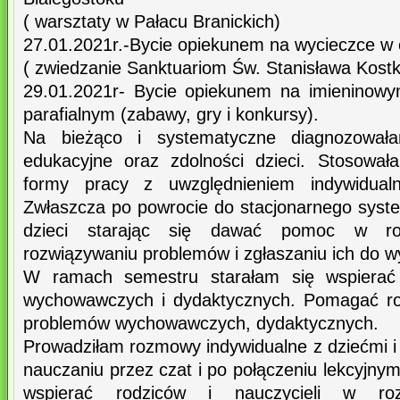
( warsztaty w Pałacu Branickich)
27.01.2021r.-Bycie opiekunem na wycieczce w c
( zwiedzanie Sanktuariom Św. Stanisława Kostk
29.01.2021r- Bycie opiekunem na imieninow
parafialnym (zabawy, gry i konkursy).
Na bieżąco i systematyczne diagnozowała
edukacyjne oraz zdolności dzieci. Stosowa
formy pracy z uwzględnieniem indywidualn
Zwłaszcza po powrocie do stacjonarnego sys
dzieci starając się dawać pomoc w roz
rozwiązywaniu problemów i zgłaszaniu ich do
W ramach semestru starałam się wspierać 
wychowawczych i dydaktycznych. Pomagać ro
problemów wychowawczych, dydaktycznych.
Prowadziłam rozmowy indywidualne z dziećmi i
nauczaniu przez czat i po połączeniu lekcyjny
wspierać rodziców i nauczycieli w roz