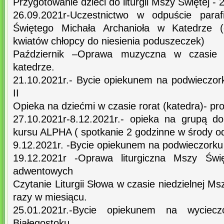
Przygotowanie dzieci do liturgii Mszy Świętej - 
26.09.2021r-Uczestnictwo w odpuście paraf
Świętego Michała Archanioła w Katedrze (
kwiatów chłopcy do niesienia poduszeczek)
Październik –Oprawa muzyczna w czasie 
katedrze.
21.10.2021r.- Bycie opiekunem na podwieczo
II
Opieka na dziećmi w czasie rorat (katedra)- pr
27.10.2021r-8.12.2021r.- opieka na grupą d
kursu ALPHA ( spotkanie 2 godzinne w środy o
9.12.2021r. -Bycie opiekunem na podwieczorku
19.12.2021r -Oprawa liturgiczna Mszy Świę
adwentowych
Czytanie Liturgii Słowa w czasie niedzielnej M
razy w miesiącu.
25.01.2021r.-Bycie opiekunem na wyciec
Białegostoku