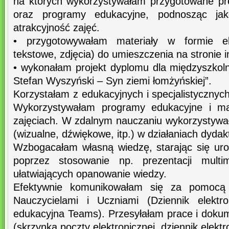
na których wykorzystywałam przygotowane pre
oraz programy edukacyjne, podnosząc jak
atrakcyjność zajęć.
• przygotowywałam materiały w formie elek
tekstowe, zdjęcia) do umieszczenia na stronie i
• wykonałam projekt dyplomu dla międzyszkol
Stefan Wyszyński – Syn ziemi łomżyńskiej”.
Korzystałam z edukacyjnych i specjalistycznyc
Wykorzystywałam programy edukacyjne i mat
zajęciach. W zdalnym nauczaniu wykorzystyw
(wizualne, dźwiękowe, itp.) w działaniach dyda
Wzbogacałam własną wiedzę, starając się ur
poprzez stosowanie np. prezentacji multim
ułatwiających opanowanie wiedzy.
Efektywnie komunikowałam się za pomocą 
Nauczycielami i Uczniami (Dziennik elektro
edukacyjna Teams). Przesyłałam prace i dokum
(skrzynka poczty elektronicznej, dziennik elektr