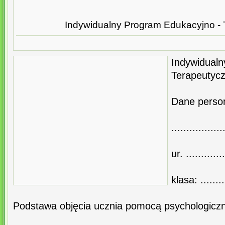
Indywidualny Program Edukacyjno -
Indywidual
Terapeutyc
Dane person
.................
ur. ............
klasa: ........
Podstawa objęcia ucznia pomocą psychologicz