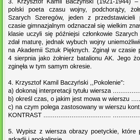
3. Krzysztof Kamil Baczyński (1921-1944) 
polski poeta czasu wojny, podchorąży, żoł
Szarych Szeregów, jeden z przedstawicieli
czasie gimnazjalnym odznaczał się wielkim zna
klasie uczyli się późniejsi członkowie Szary
zdał maturę, jednak wybuch wojny uniemożliwi
na Akademii Sztuk Pięknych. Zginął w czasie
4 sierpnia jako żołnierz batalionu AK. Jego 
zginęła w tym samym okresie.
4. Krzysztof Kamil Baczyński ,,Pokolenie”:
a) dokonaj interpretacji tytułu wiersza ..................
b) określ czas, o jakim jest mowa w wierszu ...........
c) na czym polega zastosowany w wierszu kont
KONTRAST .................................... ................
5. Wypisz z wiersza obrazy poetyckie, które
arkadii i apokalipsie.