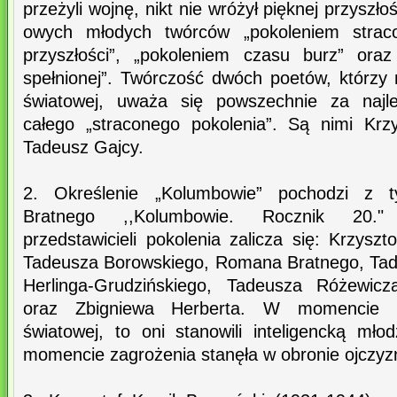
przeżyli wojnę, nikt nie wróżył pięknej przyszł
owych młodych twórców „pokoleniem strac
przyszłości”, „pokoleniem czasu burz” oraz
spełnionej”. Twórczość dwóch poetów, którzy n
światowej, uważa się powszechnie za najle
całego „straconego pokolenia”. Są nimi Krz
Tadeusz Gajcy.
2. Określenie „Kolumbowie” pochodzi z t
Bratnego ,,Kolumbowie. Rocznik 20." 
przedstawicieli pokolenia zalicza się: Krzysz
Tadeusza Borowskiego, Romana Bratnego, Ta
Herlinga-Grudzińskiego, Tadeusza Różewic
oraz Zbigniewa Herberta. W momencie w
światowej, to oni stanowili inteligencką mł
momencie zagrożenia stanęła w obronie ojczyz