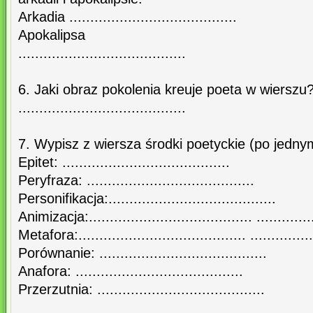
Arkadia ........................................
Apokalipsa
........................................
6. Jaki obraz pokolenia kreuje poeta w wierszu
........................................
7. Wypisz z wiersza środki poetyckie (po jedny
Epitet: ........................................
Peryfraza: ........................................
Personifikacja:........................................
Animizacja:....................................... ...............
Metafora:........................................ ................
Porównanie: ........................................
Anafora: ........................................
Przerzutnia: ........................................