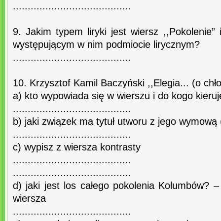
........................................
9. Jakim typem liryki jest wiersz ,,Pokolenie
występującym w nim podmiocie lirycznym?
........................................
10. Krzysztof Kamil Baczyński ,,Elegia... (o chł
a) kto wypowiada się w wierszu i do kogo kieru
........................................
b) jaki związek ma tytuł utworu z jego wymową (
........................................
c) wypisz z wiersza kontrasty
........................................
........................................
d) jaki jest los całego pokolenia Kolumbów? 
wiersza
........................................