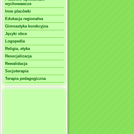
wychowawcze
Inne placówki
Edukacja regionalna
Gimnastyka korekcyjna
Języki obce
Logopedia
Religia, etyka
Resocjalizacja
Rewalidacja
Socjoterapia
Terapia pedagogiczna