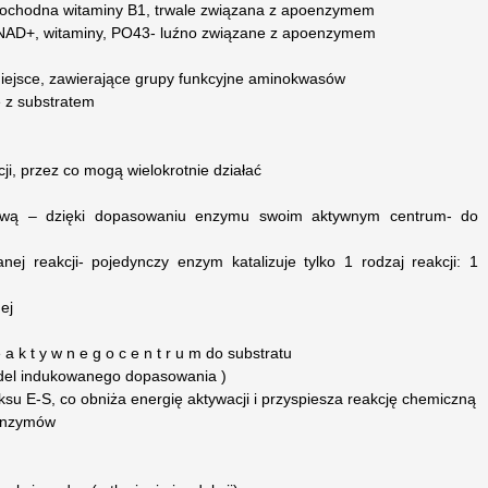
n a- pochodna witaminy B1, trwale związana z apoenzymem
D, NAD+, witaminy, PO43- luźno związane z apoenzymem
iejsce, zawierające grupy funkcyjne aminokwasów
ę z substratem
cji, przez co mogą wielokrotnie działać
tową – dzięki dopasowaniu enzymu swoim aktywnym centrum- do
nej reakcji- pojedynczy enzym katalizuje tylko 1 rodzaj reakcji: 1
ej
 k t y w n e g o c e n t r u m do substratu
odel indukowanego dopasowania )
su E-S, co obniża energię aktywacji i przyspiesza reakcję chemiczną
 enzymów