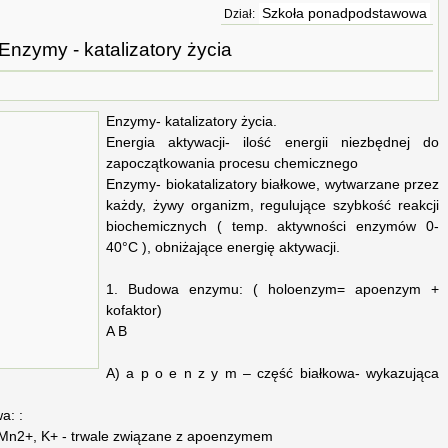
Szkoła ponadpodstawowa
Dział:
Enzymy - katalizatory życia
Enzymy- katalizatory życia.
Energia aktywacji- ilość energii niezbędnej do
zapoczątkowania procesu chemicznego
Enzymy- biokatalizatory białkowe, wytwarzane przez
każdy, żywy organizm, regulujące szybkość reakcji
biochemicznych ( temp. aktywności enzymów 0-
40°C ), obniżające energię aktywacji.
1. Budowa enzymu: ( holoenzym= apoenzym +
kofaktor)
A B
A) a p o e n z y m – część białkowa- wykazująca
a: :
2+, Mn2+, K+ - trwale związane z apoenzymem