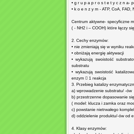
• g r u p a p r o s t e t y c z 
• k o e n z y m - ATP, CoA, FA
Centrum aktywne- specyficzne m
( - NH2 i – COOH) które łączy si
2. Cechy enzymów:
• nie zmieniają się w wyniku reak
• obniżają energię aktywacji
• wykazują swoistość substra
substratu
• wykazują swoistość katalizowa
enzym  1 reakcja
3. Przebieg katalizy enzymatyczn
a) wprowadzenie substratu/ -ów
b) przestrzenne dopasowanie się a
( model: klucza i zamka oraz m
c) powstanie nietrwałego komplek
d) oddzielenie produktu/-ów od
4. Klasy enzymów: