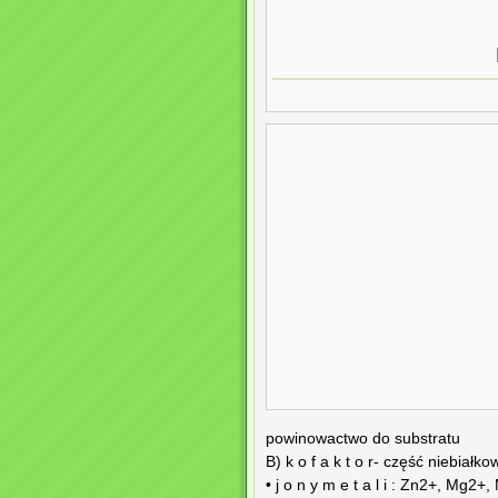
powinowactwo do substratu
B) k o f a k t o r- część niebiałkow
• j o n y m e t a l i : Zn2+, Mg