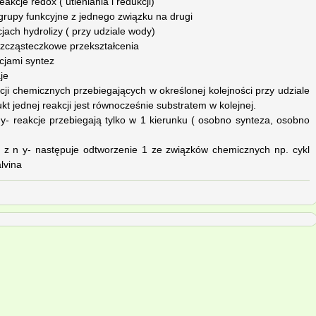
akcje redox ( utleniania i redukcji)
grupy funkcyjne z jednego związku na drugi
cjach hydrolizy ( przy udziale wody)
zcząsteczkowe przekształcenia
kcjami syntez
je
kcji chemicznych przebiegających w określonej kolejności przy udziale
 jednej reakcji jest równocześnie substratem w kolejnej.
w y- reakcje przebiegają tylko w 1 kierunku ( osobno synteza, osobno
 c z n y- następuje odtworzenie 1 ze związków chemicznych np. cykl
lvina