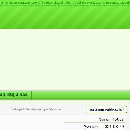
. w celach statystycznych i personalizacji reklam. Jeśli nie wyrażasz na to zgody, więcej i
ublikuj u nas
»
»
Edukacja
Szkoła ponadpodstawowa
następna publikacja
46057
Numer:
2021-03-29
Przesłano: