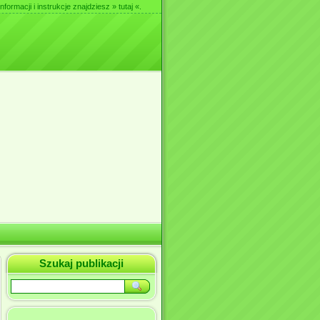
nformacji i instrukcje znajdziesz
» tutaj «
.
Szukaj publikacji