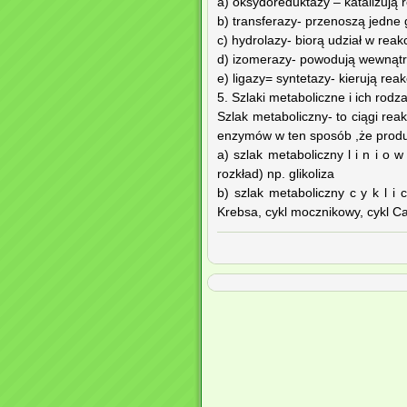
a) oksydoreduktazy – katalizują re
b) transferazy- przenoszą jedne 
c) hydrolazy- biorą udział w reak
d) izomerazy- powodują wewnątr
e) ligazy= syntetazy- kierują rea
5. Szlaki metaboliczne i ich rodza
Szlak metaboliczny- to ciągi rea
enzymów w ten sposób ,że produkt
a) szlak metaboliczny l i n i o 
rozkład) np. glikoliza
b) szlak metaboliczny c y k l i
Krebsa, cykl mocznikowy, cykl Ca