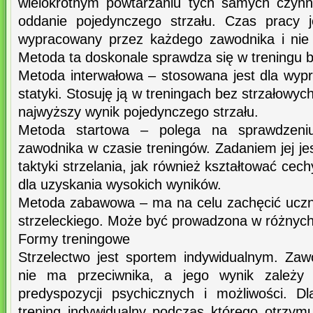
wielokrotnym powtarzaniu tych samych czynn
oddanie pojedynczego strzału. Czas pracy je
wypracowany przez każdego zawodnika i nie 
Metoda ta doskonale sprawdza się w treningu 
Metoda interwałowa – stosowana jest dla wypr
statyki. Stosuję ją w treningach bez strzałowy
najwyższy wynik pojedynczego strzału.
Metoda startowa – polega na sprawdzeniu
zawodnika w czasie treningów. Zadaniem jej jes
taktyki strzelania, jak również kształtować ce
dla uzyskania wysokich wyników.
Metoda zabawowa – ma na celu zachęcić uczn
strzeleckiego. Może być prowadzona w różnyc
Formy treningowe
Strzelectwo jest sportem indywidualnym. Za
nie ma przeciwnika, a jego wynik zależy 
predyspozycji psychicznych i możliwości. D
trening indywidualny podczas którego otrzym