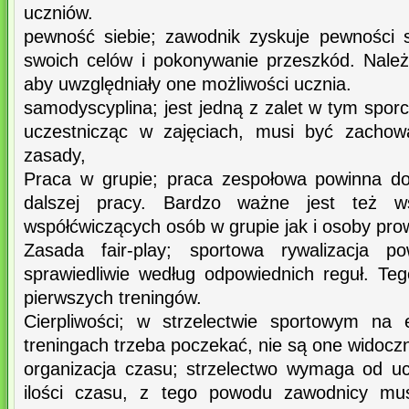
uczniów.
pewność siebie; zawodnik zyskuje pewności s
swoich celów i pokonywanie przeszkód. Nale
aby uwzględniały one możliwości ucznia.
samodyscyplina; jest jedną z zalet w tym sporci
uczestnicząc w zajęciach, musi być zachow
zasady,
Praca w grupie; praca zespołowa powinna do
dalszej pracy. Bardzo ważne jest też ws
współćwiczących osób w grupie jak i osoby prow
Zasada fair-play; sportowa rywalizacja 
sprawiedliwie według odpowiednich reguł. Te
pierwszych treningów.
Cierpliwości; w strzelectwie sportowym na 
treningach trzeba poczekać, nie są one widocz
organizacja czasu; strzelectwo wymaga od u
ilości czasu, z tego powodu zawodnicy mu