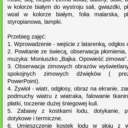
w kolorze białym do wystroju sali, gwiazdki, pł
woal w kolorze białym, folia malarska, pł
styropianowa, lampki.
Przebieg zajęć:
1. Wprowadzenie - wejście z latarenką, odgłos 
2. Powitanie ze świecą, obserwacja płomienia, 
muzyka: Moniuszko „Bajka. Opowieść zimowa”
3. Obserwacja zimowych obrazów wyświetlanyc
spokojnych zimowych dźwięków ( prezen
PowerPoint).
4. Żywioł - wiatr, odgłosy, obraz na ekranie, 
podmuchy wiatru z wiatraka, falowanie tkanin
płatki, toczenie dużej śniegowej kuli.
5. Zabawy z kostkami lodu, dotykanie, po
dotykowe i termiczne.
6. Umieszczenie kostek lodu w słoju z w