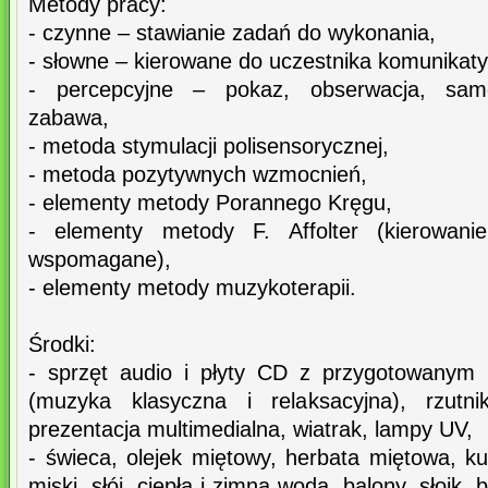
Metody pracy:
- czynne – stawianie zadań do wykonania,
- słowne – kierowane do uczestnika komunikaty
- percepcyjne – pokaz, obserwacja, samo
zabawa,
- metoda stymulacji polisensorycznej,
- metoda pozytywnych wzmocnień,
- elementy metody Porannego Kręgu,
- elementy metody F. Affolter (kierowan
wspomagane),
- elementy metody muzykoterapii.
Środki:
- sprzęt audio i płyty CD z przygotowanym
(muzyka klasyczna i relaksacyjna), rzutni
prezentacja multimedialna, wiatrak, lampy UV,
- świeca, olejek miętowy, herbata miętowa, kub
miski, słój, ciepła i zimna woda, balony, słoik, 