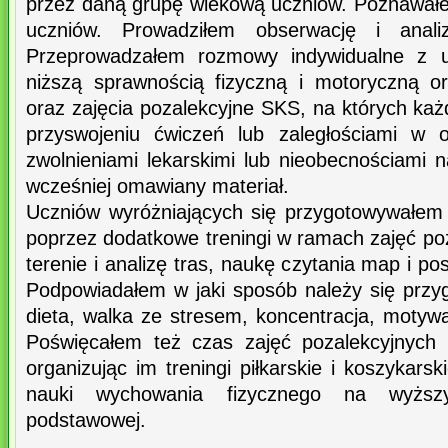
przez daną grupę wiekową uczniów. Poznawałe
uczniów. Prowadziłem obserwację i anali
Przeprowadzałem rozmowy indywidualne z u
niższą sprawnością fizyczną i motoryczną o
oraz zajęcia pozalekcyjne SKS, na których ka
przyswojeniu ćwiczeń lub zaległościami w
zwolnieniami lekarskimi lub nieobecnościami 
wcześniej omawiany materiał.
Uczniów wyróżniających się przygotowywałe
poprzez dodatkowe treningi w ramach zajęć po
terenie i analizę tras, naukę czytania map i p
Podpowiadałem w jaki sposób należy się prz
dieta, walka ze stresem, koncentracja, motyw
Poświęcałem też czas zajęć pozalekcyjnych d
organizując im treningi piłkarskie i koszykars
nauki wychowania fizycznego na wyższy
podstawowej.