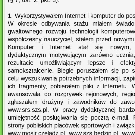
(§ 7, ust. 2, pkt. 3).
1. Wykorzystywałem Internet i komputer do pos
W okresie odbywania stażu miałem świado
gwałtownego rozwoju technologii komputerowe
współczesny nauczyciel, stałem przed nowymi
Komputer i Internet stał się nowym,
dydaktycznym motywującym zarówno ucznia, 
rezultacie umożliwiającym lepsze i efekty
samokształcenie. Biegle poruszałem się po 
celu wyszukiwania potrzebnych informacji, zap
ich fragmenty, pobierałem pliki z Internetu.
awansowała do rozgrywek rejonowych, regio
zgłaszałem drużyny i zawodników do zaw
www.srs.szs.pl. W pracy dydaktycznej bardz
umiejętność posługiwania się pocztą e-mail.
strony pobliskich placówek sportowych i związk
www.mosir.czeladz.pl, www.szs.bedzin.pl, www.