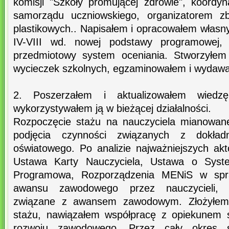
komisji "Szkoły promującej zdrowie", koord
samorządu uczniowskiego, organizatorem zb
plastikowych.. Napisałem i opracowałem własn
IV-VIII wd. nowej podstawy programowej, k
przedmiotowy system oceniania. Stworzyłem
wycieczek szkolnych, egzaminowałem i wydawa
2. Poszerzałem i aktualizowałem wied
wykorzystywałem ją w bieżącej działalności.
Rozpoczęcie stażu na nauczyciela mianowan
podjęcia czynności związanych z dokła
oświatowego. Po analizie najważniejszych akt
Ustawa Karty Nauczyciela, Ustawa o Syst
Programowa, Rozporządzenia MENiS w spra
awansu zawodowego przez nauczycieli, 
związane z awansem zawodowym. Złożyłem 
stażu, nawiązałem współpracę z opiekunem 
rozwoju zawodowego. Przez cały okres s