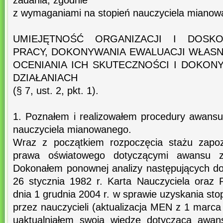
zadania, zgodnie
z wymaganiami na stopień nauczyciela mianow
UMIEJĘTNOŚĆ ORGANIZACJI I DOSKO
PRACY, DOKONYWANIA EWALUACJI WŁASNY
OCENIANIA ICH SKUTECZNOŚCI I DOKON
DZIAŁANIACH
(§ 7, ust. 2, pkt. 1).
1. Poznałem i realizowałem procedury awans
nauczyciela mianowanego.
Wraz z początkiem rozpoczęcia stażu zapoz
prawa oświatowego dotyczącymi awansu za
Dokonałem ponownej analizy następujących d
26 stycznia 1982 r. Karta Nauczyciela oraz
dnia 1 grudnia 2004 r. w sprawie uzyskania s
przez nauczycieli (aktualizacja MEN z 1 marca
uaktualniałem swoją wiedzę dotyczącą awa