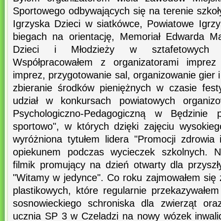
Sportowego odbywających się na terenie szkoły 
Igrzyska Dzieci w siatkówce, Powiatowe Igrzy
biegach na orientację, Memoriał Edwarda Ma
Dzieci i Młodzieży w sztafetowych b
Współpracowałem z organizatorami imprez s
imprez, przygotowanie sal, organizowanie gier 
zbieranie środków pieniężnych w czasie fes
udział w konkursach powiatowych organiz
Psychologiczno-Pedagogiczną w Będzinie 
sportowo", w których dzięki zajęciu wysokieg
wyróżniona tytułem lidera "Promocji zdrowia 
opiekunem podczas wycieczek szkolnych. 
filmik promujący na dzień otwarty dla przyszł
"Witamy w jedynce". Co roku zajmowałem się z
plastikowych, które regularnie przekazywałem
sosnowieckiego schroniska dla zwierząt ora
ucznia SP 3 w Czeladzi na nowy wózek inwalid