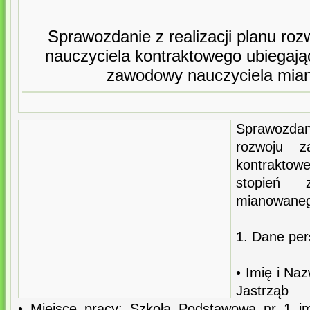
Sprawozdanie z realizacji planu r
nauczyciela kontraktowego ubiegają
zawodowy nauczyciela mi
Sprawozda
rozwoju z
kontraktow
stopień 
mianowane
1. Dane per
• Imię i Na
Jastrząb
• Miejsce pracy: Szkoła Podstawowa nr 1 i