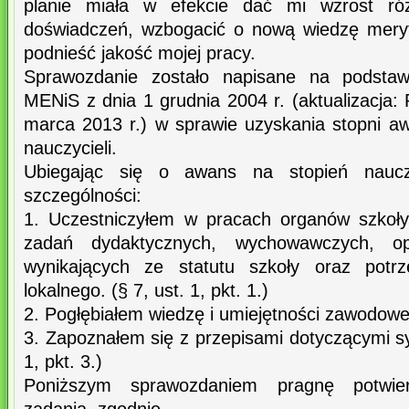
planie miała w efekcie dać mi wzrost różn
doświadczeń, wzbogacić o nową wiedzę meryt
podnieść jakość mojej pracy.
Sprawozdanie zostało napisane na podsta
MENiS z dnia 1 grudnia 2004 r. (aktualizacja
marca 2013 r.) w sprawie uzyskania stopni 
nauczycieli.
Ubiegając się o awans na stopień nauc
szczególności:
1. Uczestniczyłem w pracach organów szkoły
zadań dydaktycznych, wychowawczych, op
wynikających ze statutu szkoły oraz potrz
lokalnego. (§ 7, ust. 1, pkt. 1.)
2. Pogłębiałem wiedzę i umiejętności zawodowe. 
3. Zapoznałem się z przepisami dotyczącymi sy
1, pkt. 3.)
Poniższym sprawozdaniem pragnę potwierd