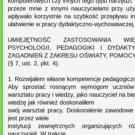
komputerowych czy innych tego typu narzędzi.
przeze mnie z innymi nauczycielami przy użyc
wpływało korzystnie na szybkość przepływu in
ułatwienie w pracy dydaktyczno-wychowawczej.
UMIEJĘTNOŚĆ ZASTOSOWANIA W
PSYCHOLOGII, PEDAGOGIKI I DYDAK
ZAGADNIEŃ Z ZAKRESU OŚWIATY, POMOC
(§ 7, ust. 2, pkt. 4).
1. Rozwijałem własne kompetencje pedagogicz
Aby sprostać rosnącym wymogom uczniów w
warsztatu pracy i wiedzy, jako nauczyciel na b
wiedzę jak również doskonaliłem
swój warsztat pracy. Doskonalenie zawodowe
jest przez wiele
instytucji zewnętrznych organizujących r
nauczycieli. W trakcie