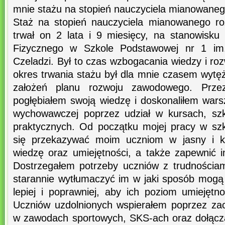
mnie stażu na stopień nauczyciela mianowaneg
Staż na stopień nauczyciela mianowanego ro
trwał on 2 lata i 9 miesięcy, na stanowisk
Fizycznego w Szkole Podstawowej nr 1 im
Czeladzi. Był to czas wzbogacania wiedzy i roz
okres trwania stażu był dla mnie czasem wytęż
założeń planu rozwoju zawodowego. Prze
pogłębiałem swoją wiedzę i doskonaliłem wars
wychowawczej poprzez udział w kursach, szk
praktycznych. Od początku mojej pracy w szk
się przekazywać moim uczniom w jasny i k
wiedzę oraz umiejętności, a także zapewnić 
Dostrzegałem potrzeby uczniów z trudnościa
starannie wytłumaczyć im w jaki sposób mog
lepiej i poprawniej, aby ich poziom umiejętn
Uczniów uzdolnionych wspierałem poprzez za
w zawodach sportowych, SKS-ach oraz dołącza