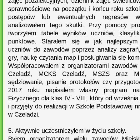
zajęć pozalekcyjnych, dziennik zajęć świetli
sprawnościowe na początku i końcu roku szko
postępów lub ewentualnych regresów 
analizowałem tego skutki. Przy pomocy p
tworzyłem tabele wyników uczniów, klasyfi
punktowe. Starałem się w jak najlepszym
uczniów do zawodów poprzez analizy zagrań,
gry, naukę czytania map i posługiwania się ko
Współpracowałem z organizatorami zawodów 
Czeladź, MCKS Czeladź, MSZS oraz MO
sędziowanie, pisanie protokołów czy przygot
2017 roku napisałem własny program na
Fizycznego dla klas IV - VIII, który od wrześni
i przyjęty do realizacji w Szkole Podstawowej 
w Czeladzi.
5. Aktywnie uczestniczyłem w życiu szkoły.
Byłem organizatorem wielu zawodów Miejsk