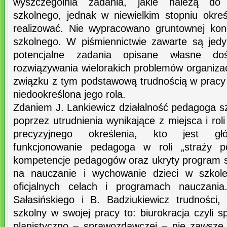
wyszczególnia zadania, jakie należą d
szkolnego, jednak w niewielkim stopniu okre
realizować. Nie wypracowano gruntownej ko
szkolnego. W piśmiennictwie zawarte są jedyn
potencjalne zadania opisane własne do
rozwiązywania wielorakich problemów organiz
związku z tym podstawową trudnością w pracy
niedookreślona jego rola.
Zdaniem J. Lankiewicz działalność pedagoga s
poprzez utrudnienia wynikające z miejsca i roli
precyzyjnego określenia, kto jest g
funkcjonowanie pedagoga w roli „straży po
kompetencje pedagogów oraz ukryty program sz
na nauczanie i wychowanie dzieci w szkole
oficjalnych celach i programach nauczani
Sałasińskiego i B. Badziukiewicz trudności
szkolny w swojej pracy to: biurokracja czyli 
planistyczno – sprawozdawczej – nie zawsze