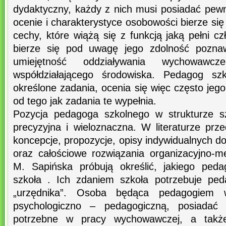
dydaktyczny, każdy z nich musi posiadać pe
ocenie i charakterystyce osobowości bierze się
cechy, które wiążą się z funkcją jaką pełni c
bierze się pod uwagę jego zdolność pozna
umiejętność oddziaływania wychowaw
współdziałającego środowiska. Pedagog sz
określone zadania, ocenia się więc często je
od tego jak zadania te wypełnia.
Pozycja pedagoga szkolnego w strukturze sz
precyzyjna i wieloznaczna. W literaturze pr
koncepcje, propozycje, opisy indywidualnych d
oraz całościowe rozwiązania organizacyjno-
M. Sapińska próbują określić, jakiego ped
szkoła . Ich zdaniem szkoła potrzebuje pe
„urzędnika”. Osoba będąca pedagogiem 
psychologiczno – pedagogiczną, posiadać p
potrzebne w pracy wychowawczej, a takż