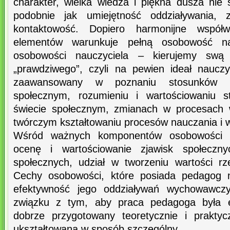
charakter, wielka wiedza i piękna dusza nie 
podobnie jak umiejętność oddziaływania, z
kontaktowość. Dopiero harmonijne współw
elementów warunkuje pełną osobowość n
osobowości nauczyciela – kierujemy swą
„prawdziwego”, czyli na pewien ideał nauczy
zaawansowany w poznaniu stosunków p
społecznym, rozumieniu i wartościowaniu 
świecie społecznym, zmianach w procesach 
twórczym kształtowaniu procesów nauczania i 
Wśród ważnych komponentów osobowości 
ocenę i wartościowanie zjawisk społeczn
społecznych, udział w tworzeniu wartości r
Cechy osobowości, które posiada pedagog n
efektywność jego oddziaływań wychowawcz
związku z tym, aby praca pedagoga była e
dobrze przygotowany teoretycznie i prakty
ukształtowana w sposób szczególny .