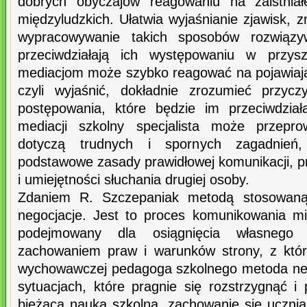
dobrych obyczajów reagowaniu na zaistniał
międzyludzkich. Ułatwia wyjaśnianie zjawisk, z
wypracowywanie takich sposobów rozwiązy
przeciwdziałają ich występowaniu w przysz
mediacjom może szybko reagować na pojawiają
czyli wyjaśnić, dokładnie zrozumieć przyc
postępowania, które będzie im przeciwdział
mediacji szkolny specjalista może przepr
dotyczą trudnych i spornych zagadnień
podstawowe zasady prawidłowej komunikacji, pr
i umiejętności słuchania drugiej osoby.
Zdaniem R. Szczepaniak metodą stosowan
negocjacje. Jest to proces komunikowania mię
podejmowany dla osiągnięcia własnego
zachowaniem praw i warunków strony, z któ
wychowawczej pedagoga szkolnego metoda neg
sytuacjach, które pragnie się rozstrzygnąć i
bieżąca nauka szkolna, zachowanie się ucznia