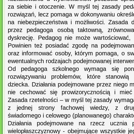
za siebie i otoczenie. W myśl tej zasady pe
rozwiązań, lecz pomaga w dokonywaniu okreś
na niebezpieczeństwa i możliwości. Zasada d
przez pedagoga osobą taktowną, zrównowa
dyskrecję. Pedagog nie może wartościować, 
Powinien też posiadać zgodę na podejmowani
oraz informować osoby, którym pomaga, o swoi
ewentualnych rodzajach podejmowanej interwen
Od pedagoga szkolnego wymaga się pona
rozwiązywaniu problemów, które stanowią 
dziecka. Działania podejmowane przez niego 
nie cechować się prowizorycznością i mieć 
Zasada rzetelności – w myśl tej zasady wyma
z jednej strony fachowej wiedzy, z dru
świadomego i celowego (planowanego) charakt
Działania podejmowane na rzecz ucznia p
wielopłaszczyznowy - obejmujące wszystkie jeg