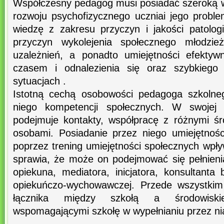
Współczesny pedagog musi posiadać szeroką wi
rozwoju psychofizycznego uczniai jego probl
wiedzę z zakresu przyczyn i jakości patologi
przyczyn wykolejenia społecznego młodzież
uzależnień, a ponadto umiejętności efekty
czasem i odnalezienia się oraz szybkiego
sytuacjach .
Istotną cechą osobowości pedagoga szkolneg
niego kompetencji społecznych. W swojej
podejmuje kontakty, współpracę z różnymi śro
osobami. Posiadanie przez niego umiejętnoś
poprzez trening umiejętności społecznych wpł
sprawia, że może on podejmować się pełnienia
opiekuna, mediatora, inicjatora, konsultanta
opiekuńczo-wychowawczej. Przede wszystki
łącznika między szkołą a środowiski
wspomagającymi szkołę w wypełnianiu przez nią