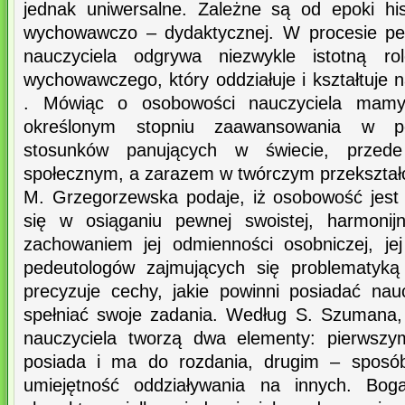
jednak uniwersalne. Zależne są od epoki his
wychowawczo – dydaktycznej. W procesie p
nauczyciela odgrywa niezwykle istotną rol
wychowawczego, który oddziałuje i kształtuje n
. Mówiąc o osobowości nauczyciela mamy
określonym stopniu zaawansowania w po
stosunków panujących w świecie, przed
społecznym, a zarazem w twórczym przekształc
M. Grzegorzewska podaje, iż osobowość jest
się w osiąganiu pewnej swoistej, harmonijn
zachowaniem jej odmienności osobniczej, jej
pedeutologów zajmujących się problematyką
precyzuje cechy, jakie powinni posiadać na
spełniać swoje zadania. Według S. Szumana
nauczyciela tworzą dwa elementy: pierwszym
posiada i ma do rozdania, drugim – sposób
umiejętność oddziaływania na innych. Boga