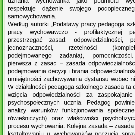
uznania wychowanka jako podmiotu wy
respektuje dążenie swojego podopieczneg
samowychowania.
Według autorki „Podstawy pracy pedagoga sz
pracy wychowawczo - profilaktycznej p
przestrzegać zasad: odpowiedzialności, po
jednoznaczności, rzetelności (kompl
podejmowanego zadania), pomocniczości
pierwsza z zasad – zasada odpowiedzialnośc
podejmowania decyzji i brania odpowiedzialnośc
umiejętności zachowywania dystansu wobec nie
W działalności pedagoga szkolnego zasada ta 
wzięcia odpowiedzialności za zaspokajani
psychospołecznych ucznia. Pedagog powini
analizy warunków funkcjonowania społeczne
rówieśniczych) oraz właściwości psychofizy
procesu wychowania. Kolejna zasada – zasada
kształtowaniu u wychowanków poczucia spraw