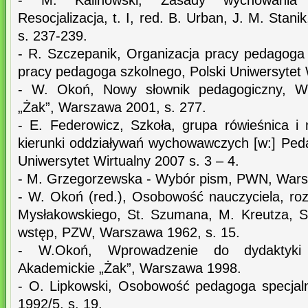
- M. Kalinowski, Zasady wychowania re
Resocjalizacja, t. I, red. B. Urban, J. M. Sta
s. 237-239.
- R. Szczepanik, Organizacja pracy pedagoga
pracy pedagoga szkolnego, Polski Uniwersytet W
- W. Okoń, Nowy słownik pedagogiczny, W
„Żak”, Warszawa 2001, s. 277.
- E. Federowicz, Szkoła, grupa rówieśnica i
kierunki oddziaływań wychowawczych [w:] Peda
Uniwersytet Wirtualny 2007 s. 3 – 4.
- M. Grzegorzewska - Wybór pism, PWN, Wars
- W. Okoń (red.), Osobowość nauczyciela, roz
Mysłakowskiego, St. Szumana, M. Kreutza, S
wstęp, PZW, Warszawa 1962, s. 15.
- W.Okoń, Wprowadzenie do dydaktyki 
Akademickie „Żak”, Warszawa 1998.
- O. Lipkowski, Osobowość pedagoga specjaln
1992/5, s. 19.