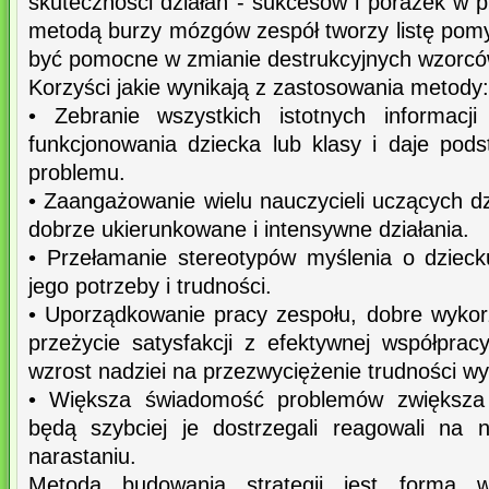
skuteczności działań - sukcesów i porażek w 
metodą burzy mózgów zespół tworzy listę pomy
być pomocne w zmianie destrukcyjnych wzorcó
Korzyści jakie wynikają z zastosowania metody:
• Zebranie wszystkich istotnych informacj
funkcjonowania dziecka lub klasy i daje pod
problemu.
• Zaangażowanie wielu nauczycieli uczących d
dobrze ukierunkowane i intensywne działania.
• Przełamanie stereotypów myślenia o dziecku
jego potrzeby i trudności.
• Uporządkowanie pracy zespołu, dobre wykor
przeżycie satysfakcji z efektywnej współpra
wzrost nadziei na przezwyciężenie trudności 
• Większa świadomość problemów zwiększa 
będą szybciej je dostrzegali reagowali na n
narastaniu.
Metoda budowania strategii jest formą ws