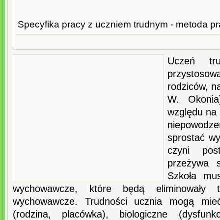
Specyfika pracy z uczniem trudnym - metoda pr
Uczeń tr
przystoso
rodziców, n
W. Okonia
względu na 
niepowodz
sprostać w
czyni po
przeżywa s
Szkoła mus
wychowawcze, które będą eliminowały t
wychowawcze. Trudności ucznia mogą mieć
(rodzina, placówka), biologiczne (dysfun