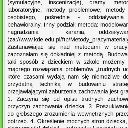
(symulacyjne, inscenizacje), dramy, met
laboratoryjne, metody problemowe; metody
osobistego, pośrednie - oddziaływania 
behawioralny. Inny podział: metoda: modelowan
nagradzania i karania, oddziały
(za://www.kde.edu.pl/ftp/Metody_pracymaterial
Zastanawiając się nad metodami w pracy
zapoznałam się dokładniej z metodą „Budowani
taki sposób z dzieckiem w szkole możemy 
mądrego rozwiązania problemów „trudnych ucz
które czasami wydają nam się niemożliwe d
przydatną techniką w budowaniu strate
przejawiającymi zaburzenia zachowania jest gra
1. Zaczyna się od opisu trudnych zachow
przyczyn zachowania dziecka. 3. Poszukiwan
do głębszego zrozumienia wewnętrznych przeż
potrzeb. 4. Określenie mocnych stron dziecka,