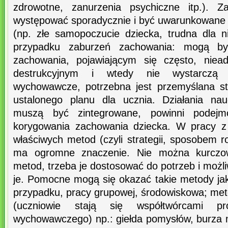
zdrowotne, zanurzenia psychiczne itp.). 
występować sporadycznie i być uwarunkowane
(np. złe samopoczucie dziecka, trudna dla ni
przypadku zaburzeń zachowania: mogą b
zachowania, pojawiającym się często, niea
destrukcyjnym i wtedy nie wystarczą s
wychowawcze, potrzebna jest przemyślana str
ustalonego planu dla ucznia. Działania na
muszą być zintegrowane, powinni podejm
korygowania zachowania dziecka. W pracy z
właściwych metod (czyli strategii, sposobem 
ma ogromne znaczenie. Nie można kurczow
metod, trzeba je dostosować do potrzeb i możl
je. Pomocne mogą się okazać takie metody ja
przypadku, pracy grupowej, środowiskowa; met
(uczniowie stają się współtwórcami p
wychowawczego) np.: giełda pomysłów, burza