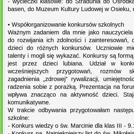
- wycieczki klasowe: do Stradunia do Ośrod
basen, do Muzeum Kultury Ludowej w Osieku, d
• Współorganizowanie konkursów szkolnych
Ważnym zadaniem dla mnie jako nauczyciela 
do rozwijania ich zdolności i zainteresowań,
dzieci do różnych konkursów. Uczniowie mi
talenty i mogli się wykazać. Konkursy są form
jest przez dzieci lubiana. Udział w kon
wcześniejszych przygotowań, rozmów sk
zagadnienia „zdrowej” rywalizacji, umiejętno
radzenia sobie z porażką. Prezentacja na foru
wpływa znacząco na aktywność dzieci. Stają
komunikatywne.
W trakcie odbywania przygotowałam następu
szkolne:
- Konkurs wiedzy o św. Marcinie dla klas III - 9.
- Konkurs na „Najpiękniejszy list do św. Mikołaja