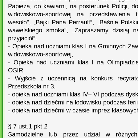
Papieża, do kawiarni, na posterunek Policji, d
widowiskowo-sportowej na przedstawienia t
wesoło”, „Bajki Pana Perrault”, „Baśnie Polski
wawelskiego smoka”, „Zapraszamy dzisiaj n
przyjaciół”.
- Opieka nad uczniami klas I na Gminnych Za
widowiskowo-sportowej,
- Opieka nad uczniami klas I na Olimpiadzi
OSIR,
- Wyjście z uczennicą na konkurs recytato
Przedszkola nr 3,
- opieka nad uczniami klas IV– VI podczas dys
- opieka nad dziećmi na lodowisku podczas feri
- opieka nad dziećmi w czasie imprez klasowych
§ 7 ust.1 pkt.2
Samodzielne lub przez udział w różnych