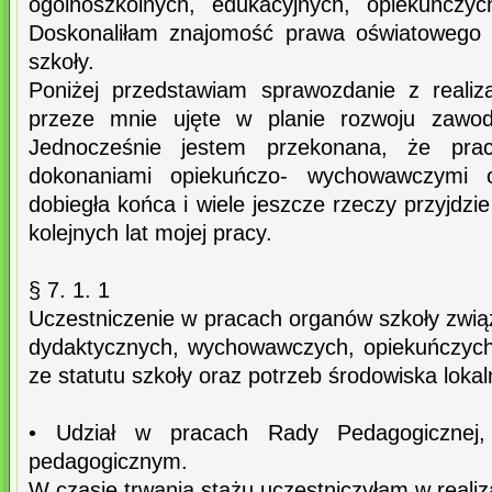
ogólnoszkolnych, edukacyjnych, opiekuńczy
Doskonaliłam znajomość prawa oświatowego 
szkoły.
Poniżej przedstawiam sprawozdanie z realiza
przeze mnie ujęte w planie rozwoju zawod
Jednocześnie jestem przekonana, że pr
dokonaniami opiekuńczo- wychowawczymi o
dobiegła końca i wiele jeszcze rzeczy przyjdzi
kolejnych lat mojej pracy.
§ 7. 1. 1
Uczestniczenie w pracach organów szkoły zwią
dydaktycznych, wychowawczych, opiekuńczych
ze statutu szkoły oraz potrzeb środowiska loka
• Udział w pracach Rady Pedagogicznej
pedagogicznym.
W czasie trwania stażu uczestniczyłam w reali