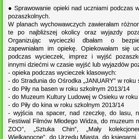
● Sprawowanie opieki nad uczniami podczas wy
pozaszkolnych.
W planach wychowawczych zawierałam różnor
te po najbliższej okolicy oraz wyjazdy poz
Organizując wycieczki dbałam o bezpie
zapewniałam im opiekę. Opiekowałam się uc
podczas wycieczek, imprez i wyjść pozaszk
innymi dziećmi w czasie wyjść lub wyjazdów po
- opieka podczas wycieczek klasowych:
- do Stradunia do Ośrodka „JANUARY” w roku 
- do Piły na basen w roku szkolnym 2013/14
- do Muzeum Kultury Ludowej w Osieku w roku
- do Piły do kina w roku szkolnym 2013/14
- wyjścia na spacer, nad rzeczkę, do lasu, n
Festiwal Filmów Młodego Widza, do muzeum na
ZOO”, „Sztuka Chin”, „Mały kolekcjoner-
Wielkanocne”, do Urzędu Miasta, do księgarni, 