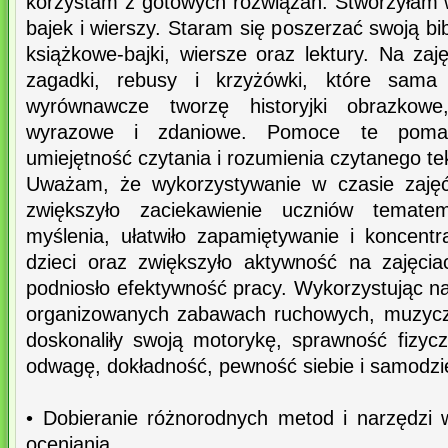
korzystam z gotowych rozwiązań. Stworzyłam w
bajek i wierszy. Staram się poszerzać swoją bi
książkowe-bajki, wiersze oraz lektury. Na za
zagadki, rebusy i krzyżówki, które sama
wyrównawcze tworzę historyjki obrazkowe
wyrazowe i zdaniowe. Pomoce te pomaga
umiejętność czytania i rozumienia czytanego te
Uważam, że wykorzystywanie w czasie zaję
zwiększyło zaciekawienie uczniów temate
myślenia, ułatwiło zapamiętywanie i koncentr
dzieci oraz zwiększyło aktywność na zajęciac
podniosło efektywność pracy. Wykorzystując n
organizowanych zabawach ruchowych, muzycz
doskonaliły swoją motorykę, sprawność fizyc
odwagę, dokładność, pewność siebie i samodzi
• Dobieranie różnorodnych metod i narzędzi 
oceniania