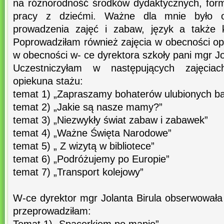
na różnorodność środków dydaktycznych, for
pracy z dziećmi. Ważne dla mnie było 
prowadzenia zajęć i zabaw, język a także 
Poprowadziłam również zajęcia w obecności op
w obecności w- ce dyrektora szkoły pani mgr Jol
Uczestniczyłam w następujących zajęcia
opiekuna stażu:
temat 1) „Zapraszamy bohaterów ulubionych ba
temat 2) „Jakie są nasze mamy?”
temat 3) „Niezwykły świat zabaw i zabawek”
temat 4) „Ważne Święta Narodowe”
temat 5) „ Z wizytą w bibliotece”
temat 6) „Podróżujemy po Europie”
temat 7) „Transport kolejowy”
W-ce dyrektor mgr Jolanta Birula obserwowała 
przeprowadziłam: