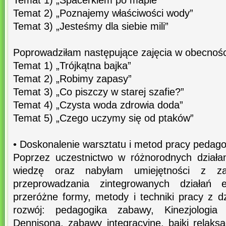
Temat 1) „Spacerkiem po mapie”
Temat 2) „Poznajemy właściwości wody”
Temat 3) „Jesteśmy dla siebie mili”
Poprowadziłam następujące zajęcia w obecnośc
Temat 1) „Trójkątna bajka”
Temat 2) „Robimy zapasy”
Temat 3) „Co piszczy w starej szafie?”
Temat 4) „Czysta woda zdrowia doda”
Temat 5) „Czego uczymy się od ptaków”
• Doskonalenie warsztatu i metod pracy pedago
Poprzez uczestnictwo w różnorodnych działa
wiedzę oraz nabyłam umiejętności z za
przeprowadzania zintegrowanych działań 
przeróżne formy, metody i techniki pracy z 
rozwój: pedagogika zabawy, Kinezjologia
Dennisona, zabawy integracyjne, bajki relaks