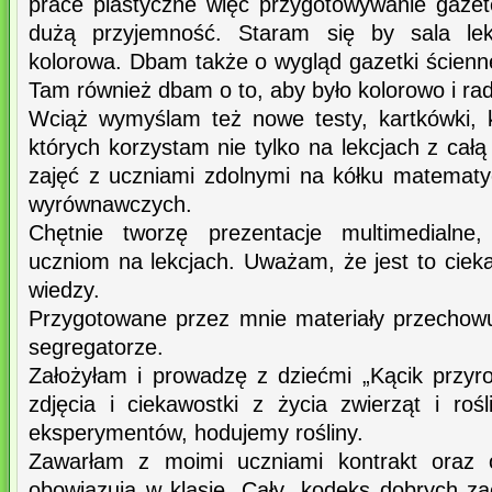
prace plastyczne więc przygotowywanie gazete
dużą przyjemność. Staram się by sala lek
kolorowa. Dbam także o wygląd gazetki ścienn
Tam również dbam o to, aby było kolorowo i rad
Wciąż wymyślam też nowe testy, kartkówki, k
których korzystam nie tylko na lekcjach z całą
zajęć z uczniami zdolnymi na kółku matemat
wyrównawczych.
Chętnie tworzę prezentacje multimedialne
uczniom na lekcjach. Uważam, że jest to cie
wiedzy.
Przygotowane przez mnie materiały przechow
segregatorze.
Założyłam i prowadzę z dziećmi „Kącik przy
zdjęcia i ciekawostki z życia zwierząt i roś
eksperymentów, hodujemy rośliny.
Zawarłam z moimi uczniami kontrakt oraz o
obowiązują w klasie. Cały „kodeks dobrych za