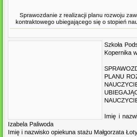
Sprawozdanie z realizacji planu rozwoju z
kontraktowego ubiegającego się o stopień n
Szkoła Pods
Kopernika w
SPRAWOZD
PLANU R
NAUCZYCI
UBIEGAJĄ
NAUCZYCI
Imię i nazw
Izabela Paliwoda
Imię i nazwisko opiekuna stażu Małgorzata Łot