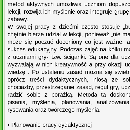
metod aktywnych umożliwia uczniom dopuszc
lekcji, rozwija ich myślenie oraz integruje grup
zabawy.
W swojej pracy z dziećmi często stosuję „b
chętnie bierze udział w lekcji, ponieważ „nie 
może się poczuć doceniony co jest ważne, 
sukces edukacyjny. Podczas zajęć na kółku 
z uczniami gry- tzw. ściganki. Są one dla 
wyzwalają w nich kreatywność a przy okazji u
wiedzę . Po ustaleniu zasad można się świet
oprócz treści dydaktycznych, niosą ze s
chociażby, przestrzeganie zasad, reguł gry, uc
radzić sobie z porażką. Metoda ta doskonal
pisania, myślenia, planowania, analizowani
rysowania oraz twórczego myślenia.
• Planowanie pracy dydaktycznej