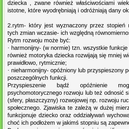
dziecka , zwane również właściwościami wie
istotne, które wyodrębniają i odróżniają dany o
2.rytm- który jest wyznaczony przez stopień 
tych zmian wczasie- ich względną równomierno
Rytm rozwoju może być:
· harmonijny- (w normie) tzn. wszystkie funkcje
również motoryka dziecka rozwijają się mniej w
prawidłowo, rytmicznie;
· nieharmonijny- opóźniony lub przyspieszony 
poszczególnych funkcji.
Przyspieszenie bądź opóźnienie mo
psychomotorycznego rozwoju lub też odnosić si
(sfery, płaszczyzny) rozwojowej np. rozwoju 
społecznego. Zjawiska te zależą w dużej mier
funkcjonuje dziecko oraz oddziaływań wychow
choć ich podłożem w jakimś stopniu są zapewn