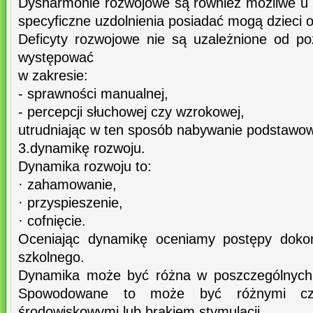
Dysharmonie rozwojowe są również możliwe u b
specyficzne uzdolnienia posiadać mogą dzieci 
Deficyty rozwojowe nie są uzależnione od poz
występować
w zakresie:
- sprawności manualnej,
- percepcji słuchowej czy wzrokowej,
utrudniając w ten sposób nabywanie podstawow
3.dynamikę rozwoju.
Dynamika rozwoju to:
· zahamowanie,
· przyspieszenie,
· cofnięcie.
Oceniając dynamikę oceniamy postępy dokon
szkolnego.
Dynamika może być różna w poszczególnych 
Spowodowane to może być różnymi czynn
środowiskowymi lub brakiem stymulacji.