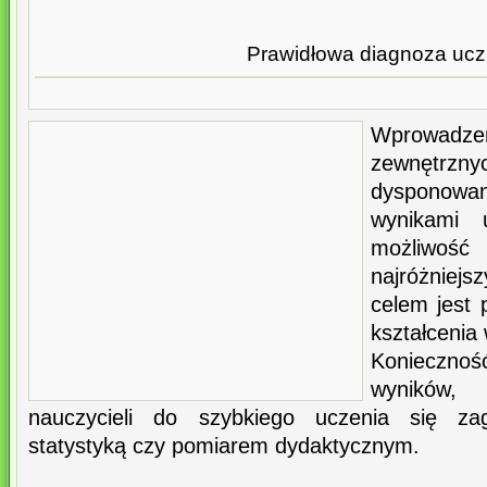
Prawidłowa diagnoza ucz
Wprowad
zewnętrzn
dysponow
wynikami 
możliwo
najróżniej
celem jest 
kształcenia
Konieczn
wyników,
nauczycieli do szybkiego uczenia się za
statystyką czy pomiarem dydaktycznym.