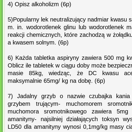
4) Opisz alkoholizm (6p)
5)Popularny lek neutralizujący nadmiar kwasu 
m. in. wodorotlenek glinu lub wodorotlenek 
reakcji chemicznych, które zachodzą w żołądk
a kwasem solnym. (6p)
6) Każda tabletka aspiryny zawiera 500 mg kw
Oblicz ile tabletek w ciągu doby może bezpiecz
masie 85kg, wiedząc, że DC kwasu acety
maksymalnie 65mg/ kg na dobę. (6p)
7) Jadalny grzyb o nazwie czubajka kani
grzybem trującym- muchomorem sromotni
muchomora sromotnikowego zawiera 5mg 
amanityny- najsilniej działających toksyn w
LD50 dla amanityny wynosi 0,1mg/kg masy ciał