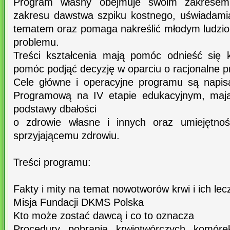
Program własny obejmuje swoim zakrese
zakresu dawstwa szpiku kostnego, uświadamia
tematem oraz pomaga nakreślić młodym ludzi
problemu.
Treści kształcenia mają pomóc odnieść się 
pomóc podjąć decyzję w oparciu o racjonalne pr
Cele główne i operacyjne programu są napi
Programową na IV etapie edukacyjnym, mają
podstawy dbałości
o zdrowie własne i innych oraz umiejętnoś
sprzyjającemu zdrowiu.
Treści programu:
Fakty i mity na temat nowotworów krwi i ich lec
Misja Fundacji DKMS Polska
Kto może zostać dawcą i co to oznacza
Procedury pobrania krwiotwórczych komóre