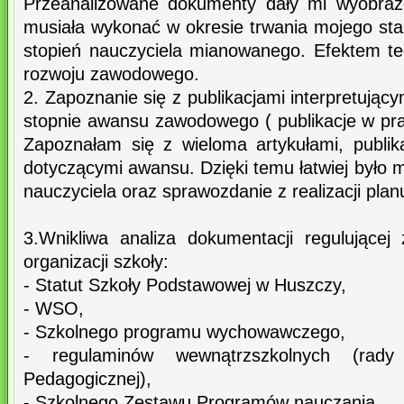
Przeanalizowane dokumenty dały mi wyobraże
musiała wykonać w okresie trwania mojego st
stopień nauczyciela mianowanego. Efektem te
rozwoju zawodowego.
2. Zapoznanie się z publikacjami interpretując
stopnie awansu zawodowego ( publikacje w pras
Zapoznałam się z wieloma artykułami, publika
dotyczącymi awansu. Dzięki temu łatwiej było m
nauczyciela oraz sprawozdanie z realizacji plan
3.Wnikliwa analiza dokumentacji regulującej
organizacji szkoły:
- Statut Szkoły Podstawowej w Huszczy,
- WSO,
- Szkolnego programu wychowawczego,
- regulaminów wewnątrzszkolnych (rad
Pedagogicznej),
- Szkolnego Zestawu Programów nauczania,