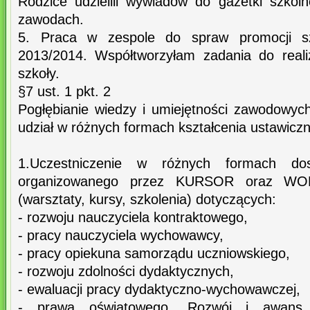
Rodzice udzielili wywiadów do gazetki szkol
zawodach.
5. Praca w zespole do spraw promocji s
2013/2014. Współtworzyłam zadania do reali
szkoły.
§7 ust. 1 pkt. 2
Pogłębianie wiedzy i umiejętności zawodowych
udział w różnych formach kształcenia ustawicz
1.Uczestniczenie w różnych formach do
organizowanego przez KURSOR oraz WODN
(warsztaty, kursy, szkolenia) dotyczących:
- rozwoju nauczyciela kontraktowego,
- pracy nauczyciela wychowawcy,
- pracy opiekuna samorządu uczniowskiego,
- rozwoju zdolności dydaktycznych,
- ewaluacji pracy dydaktyczno-wychowawczej,
- prawa oświatowego „Rozwój i awans 