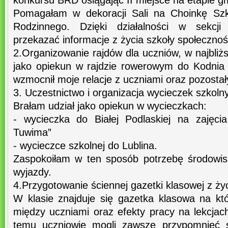
konkursu BRD osiągając II miejsce na etapie 
Pomagałam w dekoracji Sali na Choinkę Szko
Rodzinnego. Dzięki działalności w sekcji 
przekazać informacje z życia szkoły społecznośc
2.Organizowanie rajdów dla uczniów, w najbliżs
jako opiekun w rajdzie rowerowym do Kodnia
wzmocnił moje relacje z uczniami oraz pozosta
3. Uczestnictwo i organizacja wycieczek szkoln
Brałam udział jako opiekun w wycieczkach:
- wycieczka do Białej Podlaskiej na zajęci
Tuwima”
- wycieczce szkolnej do Lublina.
Zaspokoiłam w ten sposób potrzebę środowis
wyjazdy.
4.Przygotowanie ściennej gazetki klasowej z życ
W klasie znajduje się gazetka klasowa na któ
między uczniami oraz efekty pracy na lekcja
temu uczniowie mogli zawsze przypomnieć s