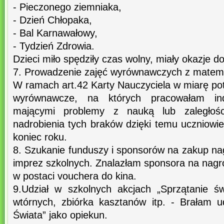
- Pieczonego ziemniaka,
- Dzień Chłopaka,
- Bal Karnawałowy,
- Tydzień Zdrowia.
Dzieci miło spędziły czas wolny, miały okazje d
7. Prowadzenie zajęć wyrównawczych z matema
W ramach art.42 Karty Nauczyciela w miarę po
wyrównawcze, na których pracowałam ind
mającymi problemy z nauką lub zaległo
nadrobienia tych braków dzięki temu uczniowi
koniec roku.
8. Szukanie funduszy i sponsorów na zakup na
imprez szkolnych. Znalazłam sponsora na nagr
w postaci vouchera do kina.
9.Udział w szkolnych akcjach „Sprzątanie ś
wtórnych, zbiórka kasztanów itp. - Brałam ud
Świata” jako opiekun.