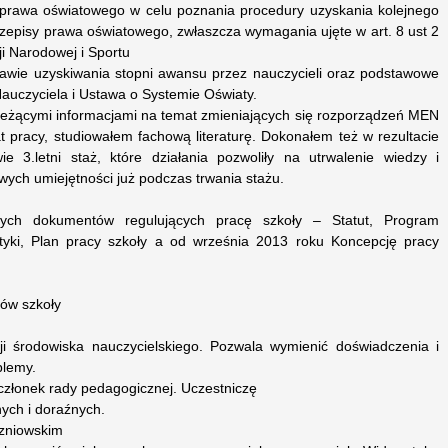
 prawa oświatowego w celu poznania procedury uzyskania kolejnego
episy prawa oświatowego, zwłaszcza wymagania ujęte w art. 8 ust 2
i Narodowej i Sportu
awie uzyskiwania stopni awansu przez nauczycieli oraz podstawowe
Nauczyciela i Ustawa o Systemie Oświaty.
bieżącymi informacjami na temat zmieniających się rozporządzeń MEN
t pracy, studiowałem fachową literaturę. Dokonałem też w rezultacie
ie 3.letni staż, które działania pozwoliły na utrwalenie wiedzy i
wych umiejętności już podczas trwania stażu.
ych dokumentów regulujących pracę szkoły – Statut, Program
tyki, Plan pracy szkoły a od września 2013 roku Koncepcję pracy
nów szkoły
ji środowiska nauczycielskiego. Pozwala wymienić doświadczenia i
blemy.
członek rady pedagogicznej. Uczestniczę
ych i doraźnych.
zniowskim