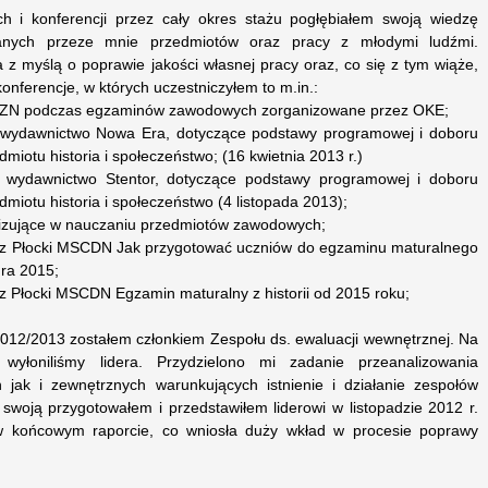
 i konferencji przez cały okres stażu pogłębiałem swoją wiedzę
nych przeze mnie przedmiotów oraz pracy z młodymi ludźmi.
a z myślą o poprawie jakości własnej pracy oraz, co się z tym wiąże,
 konferencje, w których uczestniczyłem to m.in.:
h ZN podczas egzaminów zawodowych zorganizowane przez OKE;
 wydawnictwo Nowa Era, dotyczące podstawy programowej i doboru
iotu historia i społeczeństwo; (16 kwietnia 2013 r.)
 wydawnictwo Stentor, dotyczące podstawy programowej i doboru
iotu historia i społeczeństwo (4 listopada 2013);
wizujące w nauczaniu przedmiotów zawodowych;
ez Płocki MSCDN Jak przygotować uczniów do egzaminu maturalnego
ura 2015;
 Płocki MSCDN Egzamin maturalny z historii od 2015 roku;
2012/2013 zostałem członkiem Zespołu ds. ewaluacji wewnętrznej. Na
wyłoniliśmy lidera. Przydzielono mi zadanie przeanalizowania
jak i zewnętrznych warunkujących istnienie i działanie zespołów
 swoją przygotowałem i przedstawiłem liderowi w listopadzie 2012 r.
w końcowym raporcie, co wniosła duży wkład w procesie poprawy