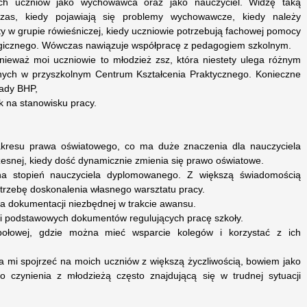
ch uczniów jako wychowawca oraz jako nauczyciel. Widzę taką
zas, kiedy pojawiają się problemy wychowawcze, kiedy należy
ty w grupie rówieśniczej, kiedy uczniowie potrzebują fachowej pomocy
logicznego. Wówczas nawiązuje współpracę z pedagogiem szkolnym.
onieważ moi uczniowie to młodzież zsz, która niestety ulega różnym
nych w przyszkolnym Centrum Kształcenia Praktycznego. Konieczne
sady BHP,
k na stanowisku pracy.
kresu prawa oświatowego, co ma duże znaczenia dla nauczyciela
esnej, kiedy dość dynamicznie zmienia się prawo oświatowe.
a stopień nauczyciela dyplomowanego. Z większą świadomością
potrzebę doskonalenia własnego warsztatu pracy.
a dokumentacji niezbędnej w trakcie awansu.
 podstawowych dokumentów regulujących pracę szkoły.
ołowej, gdzie można mieć wsparcie kolegów i korzystać z ich
a mi spojrzeć na moich uczniów z większą życzliwością, bowiem jako
zynienia z młodzieżą często znajdującą się w trudnej sytuacji