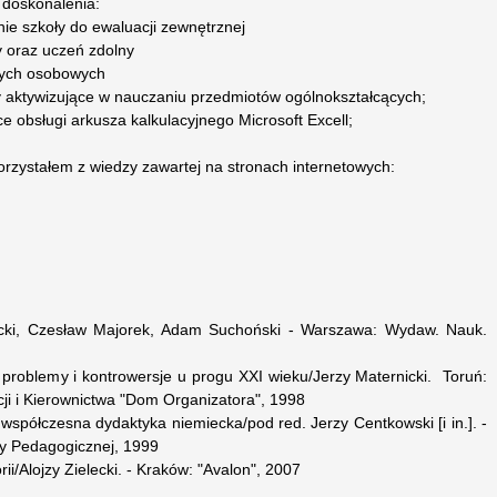
 doskonalenia:
nie szkoły do ewaluacji zewnętrznej
y oraz uczeń zdolny
nych osobowych
 aktywizujące w nauczaniu przedmiotów ogólnokształcących;
e obsługi arkusza kalkulacyjnego Microsoft Excell;
orzystałem z wiedzy zawartej na stronach internetowych:
rnicki, Czesław Majorek, Adam Suchoński - Warszawa: Wydaw. Nauk.
 problemy i kontrowersje u progu XXI wieku/Jerzy Maternicki. Toruń:
i i Kierownictwa "Dom Organizatora", 1998
 współczesna dydaktyka niemiecka/pod red. Jerzy Centkowski [i in.]. -
y Pedagogicznej, 1999
i/Alojzy Zielecki. - Kraków: "Avalon", 2007