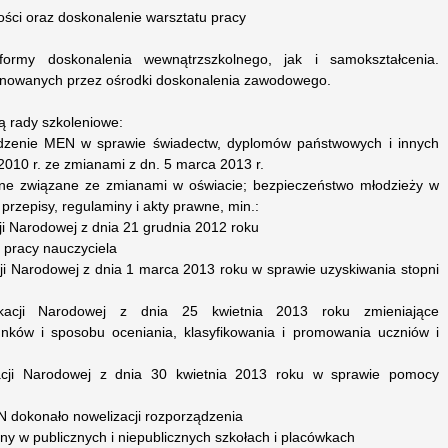
ości oraz doskonalenie warsztatu pracy
ormy doskonalenia wewnątrzszkolnego, jak i samokształcenia.
onowanych przez ośrodki doskonalenia zawodowego.
ą rady szkoleniowe:
ądzenie MEN w sprawie świadectw, dyplomów państwowych i innych
2010 r. ze zmianami z dn. 5 marca 2013 r.
awne związane ze zmianami w oświacie; bezpieczeństwo młodzieży w
przepisy, regulaminy i akty prawne, min.:
i Narodowej z dnia 21 grudnia 2012 roku
y pracy nauczyciela
ji Narodowej z dnia 1 marca 2013 roku w sprawie uzyskiwania stopni
ukacji Narodowej z dnia 25 kwietnia 2013 roku zmieniające
nków i sposobu oceniania, klasyfikowania i promowania uczniów i
acji Narodowej z dnia 30 kwietnia 2013 roku w sprawie pomocy
N dokonało nowelizacji rozporządzenia
ny w publicznych i niepublicznych szkołach i placówkach