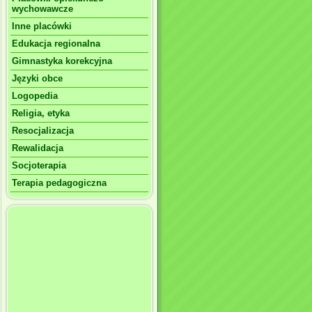
wychowawcze
Inne placówki
Edukacja regionalna
Gimnastyka korekcyjna
Języki obce
Logopedia
Religia, etyka
Resocjalizacja
Rewalidacja
Socjoterapia
Terapia pedagogiczna