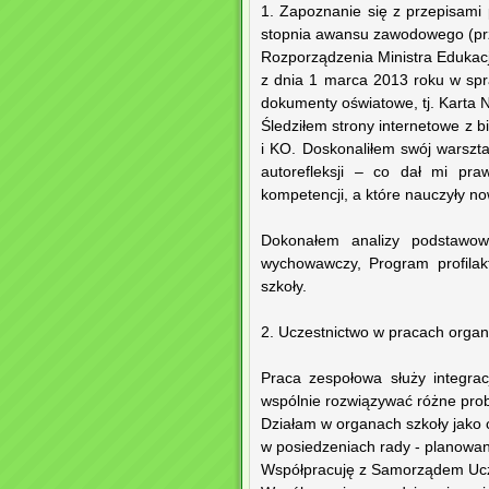
1. Zapoznanie się z przepisami
stopnia awansu zawodowego (prz
Rozporządzenia Ministra Edukacj
z dnia 1 marca 2013 roku w spr
dokumenty oświatowe, tj. Karta 
Śledziłem strony internetowe z 
i KO. Doskonaliłem swój warszta
autorefleksji – co dał mi praw
kompetencji, a które nauczyły no
Dokonałem analizy podstawow
wychowawczy, Program profilak
szkoły.
2. Uczestnictwo w pracach orga
Praca zespołowa służy integrac
wspólnie rozwiązywać różne pro
Działam w organach szkoły jako 
w posiedzeniach rady - planowan
Współpracuję z Samorządem Uc