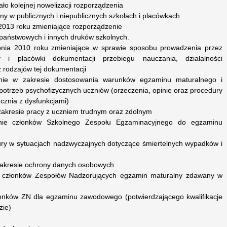
ło kolejnej nowelizacji rozporządzenia
ny w publicznych i niepublicznych szkołach i placówkach.
2013 roku zmieniające rozporządzenie
państwowych i innych druków szkolnych.
pnia 2010 roku zmieniające w sprawie sposobu prowadzenia przez
y i placówki dokumentacji przebiegu nauczania, działalności
 rodzajów tej dokumentacji
enie w zakresie dostosowania warunków egzaminu maturalnego i
otrzeb psychofizycznych uczniów (orzeczenia, opinie oraz procedury
cznia z dysfunkcjami)
 zakresie pracy z uczniem trudnym oraz zdolnym
enie członków Szkolnego Zespołu Egzaminacyjnego do egzaminu
dury w sytuacjach nadzwyczajnych dotyczące śmiertelnych wypadków i
 zakresie ochrony danych osobowych
ie członków Zespołów Nadzorujących egzamin maturalny zdawany w
łonków ZN dla egzaminu zawodowego (potwierdzającego kwalifikacje
zie)