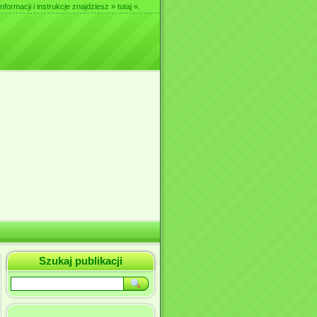
nformacji i instrukcje znajdziesz
» tutaj «
.
Szukaj publikacji