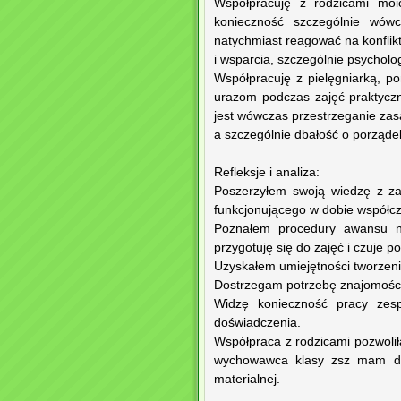
Współpracuję z rodzicami moi
konieczność szczególnie wówc
natychmiast reagować na konflik
i wsparcia, szczególnie psycho
Współpracuję z pielęgniarką, p
urazom podczas zajęć praktycz
jest wówczas przestrzeganie za
a szczególnie dbałość o porząde
Refleksje i analiza:
Poszerzyłem swoją wiedzę z za
funkcjonującego w dobie współcz
Poznałem procedury awansu n
przygotuję się do zajęć i czuje 
Uzyskałem umiejętności tworzeni
Dostrzegam potrzebę znajomości
Widzę konieczność pracy zesp
doświadczenia.
Współpraca z rodzicami pozwolił
wychowawca klasy zsz mam do c
materialnej.