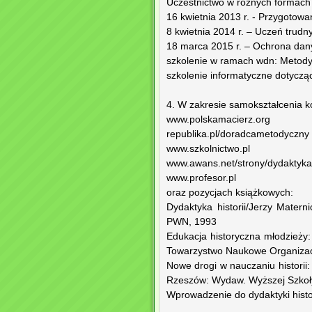
Uczestnictwo w różnych formach
16 kwietnia 2013 r. - Przygotowa
8 kwietnia 2014 r. – Uczeń trudn
18 marca 2015 r. – Ochrona da
szkolenie w ramach wdn: Metody
szkolenie informatyczne dotycząc
4. W zakresie samokształcenia k
www.polskamacierz.org
republika.pl/doradcametodyczny
www.szkolnictwo.pl
www.awans.net/strony/dydaktyka
www.profesor.pl
oraz pozycjach książkowych:
Dydaktyka historii/Jerzy Mate
PWN, 1993
Edukacja historyczna młodzieży:
Towarzystwo Naukowe Organizacj
Nowe drogi w nauczaniu historii:
Rzeszów: Wydaw. Wyższej Szkoł
Wprowadzenie do dydaktyki histori