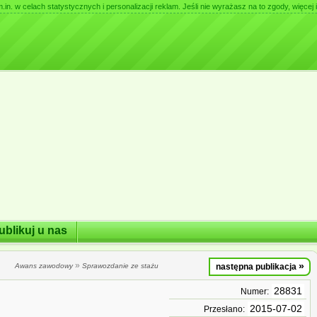
. w celach statystycznych i personalizacji reklam. Jeśli nie wyrażasz na to zgody, więcej i
ublikuj u nas
»
»
Awans zawodowy
Sprawozdanie ze stażu
następna publikacja
28831
Numer:
2015-07-02
Przesłano: