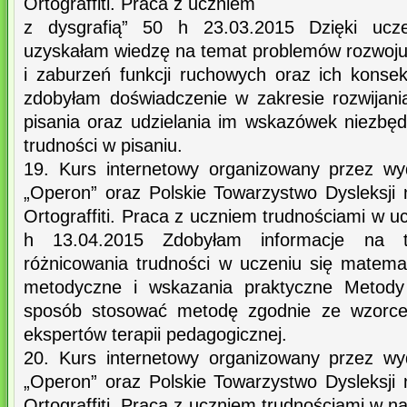
Ortograffiti. Praca z uczniem
z dysgrafią” 50 h 23.03.2015 Dzięki ucz
uzyskałam wiedzę na temat problemów rozwoj
i zaburzeń funkcji ruchowych oraz ich konsek
zdobyłam doświadczenie w zakresie rozwijani
pisania oraz udzielania im wskazówek niezbę
trudności w pisaniu.
19. Kurs internetowy organizowany przez w
„Operon” oraz Polskie Towarzystwo Dysleksji
Ortograffiti. Praca z uczniem trudnościami w u
h 13.04.2015 Zdobyłam informacje na t
różnicowania trudności w uczeniu się matema
metodyczne i wskazania praktyczne Metody O
sposób stosować metodę zgodnie ze wzorc
ekspertów terapii pedagogicznej.
20. Kurs internetowy organizowany przez w
„Operon” oraz Polskie Towarzystwo Dysleksji
Ortograffiti. Praca z uczniem trudnościami w na