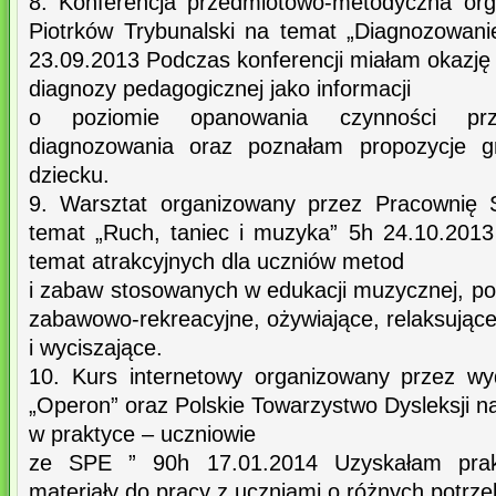
8. Konferencja przedmiotowo-metodyczna o
Piotrków Trybunalski na temat „Diagnozowani
23.09.2013 Podczas konferencji miałam okazję
diagnozy pedagogicznej jako informacji
o poziomie opanowania czynności prz
diagnozowania oraz poznałam propozycje gr
dziecku.
9. Warsztat organizowany przez Pracownię S
temat „Ruch, taniec i muzyka” 5h 24.10.201
temat atrakcyjnych dla uczniów metod
i zabaw stosowanych w edukacji muzycznej, p
zabawowo-rekreacyjne, ożywiające, relaksując
i wyciszające.
10. Kurs internetowy organizowany przez w
„Operon” oraz Polskie Towarzystwo Dysleksji na
w praktyce – uczniowie
ze SPE ” 90h 17.01.2014 Uzyskałam prak
materiały do pracy z uczniami o różnych potrz