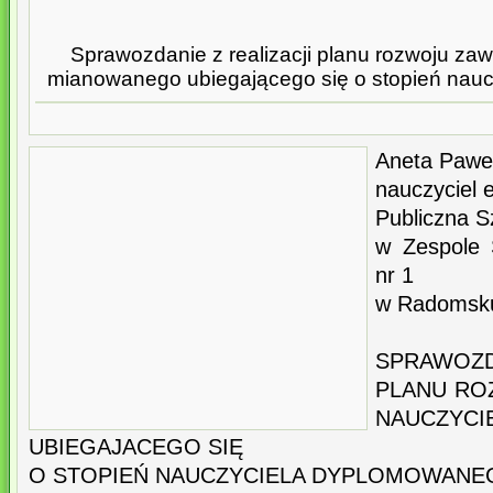
Sprawozdanie z realizacji planu rozwoju z
mianowanego ubiegającego się o stopień nau
Aneta Pawe
nauczyciel 
Publiczna S
w Zespole 
nr 1
w Radomsk
SPRAWOZD
PLANU R
NAUCZYC
UBIEGAJACEGO SIĘ
O STOPIEŃ NAUCZYCIELA DYPLOMOWANE