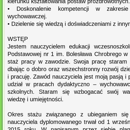
kierunku kształtowania postaw prozdrowotnych.
• Doskonalenie kompetencji w zakresi
wychowawczej.
• Dzielenie się wiedzą i doświadczeniami z inny
WSTĘP
Jestem nauczycielem edukacji wczesnoszkol
Podstawowej nr 1 im. Bolesława Chrobrego w
staż pracy w zawodzie. Swoja pracę staram 
dbając o dobro oraz wszechstronny rozwój dzi
i pracuję. Zawód nauczyciela jest moją pasją i
udział w pracach dydaktyczno – wychowawc
szkolnych. Staram się wzbogacać swój war
wiedzę i umiejętności.
Okres stażu związanego z ubieganiem si
nauczyciela dyplomowanego trwał od 1 wrześ
2015 roku. W napisanym przez siebie pla