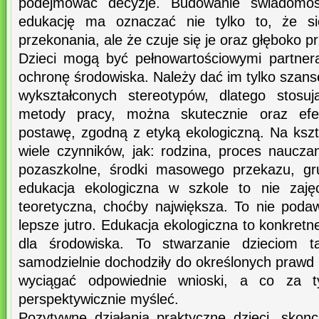
podejmować decyzje. Budowanie świadomośc
edukację ma oznaczać nie tylko to, że s
przekonania, ale że czuje się je oraz głęboko p
Dzieci mogą być pełnowartościowymi partner
ochronę środowiska. Należy dać im tylko szansę
wykształconych stereotypów, dlatego stosu
metody pracy, można skutecznie oraz efek
postawę, zgodną z etyką ekologiczną. Na ksz
wiele czynników, jak: rodzina, proces naucza
pozaszkolne, środki masowego przekazu, gr
edukacja ekologiczna w szkole to nie zaję
teoretyczna, choćby największa. To nie poda
lepsze jutro. Edukacja ekologiczna to konkretn
dla środowiska. To stwarzanie dzieciom ta
samodzielnie dochodziły do określonych prawd
wyciągać odpowiednie wnioski, a co za t
perspektywicznie myśleć.
Pozytywne działania praktyczne dzieci, skon