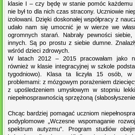
klasie I – czy będę w stanie pomóc każdemu z
nie był to dla nich czas stracony. Uczniowie nie
izolowani. Dzięki doskonałej współpracy z na
udało nam się umocnić je w wierze we własn
ogromnych starań. Nabrały pewności siebie,
innych. Są po prostu z siebie dumne. Znalazł
wśród dzieci zdrowych.
W latach 2012 – 2015 pracowałam jako na
również w klasie integracyjnej w szkole pods
tygodniowo). Klasa ta liczyła 15 osób, 
problemami: z mózgowym porażeniem dziecię
z upośledzeniem umysłowym w stopniu lekki
niepełnosprawnością sprzężoną (słabosłyszenie
Chcąc bardziej pomagać uczniom niepełnospr
podyplomowe „Wczesne wspomaganie rozwoju
spektrum autyzmu”. Program studiów obejmo