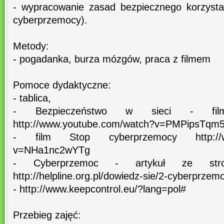
- wypracowanie zasad bezpiecznego korzystan
cyberprzemocy).
Metody:
- pogadanka, burza mózgów, praca z filmem
Pomoce dydaktyczne:
- tablica,
- Bezpieczeństwo w sieci - f
http://www.youtube.com/watch?v=PMPipsTqm5
- film Stop cyberprzemocy http://ww
v=NHa1nc2wYTg
- Cyberprzemoc - artykuł ze stron
http://helpline.org.pl/dowiedz-sie/2-cyberprzem
- http://www.keepcontrol.eu/?lang=pol#
Przebieg zajęć: