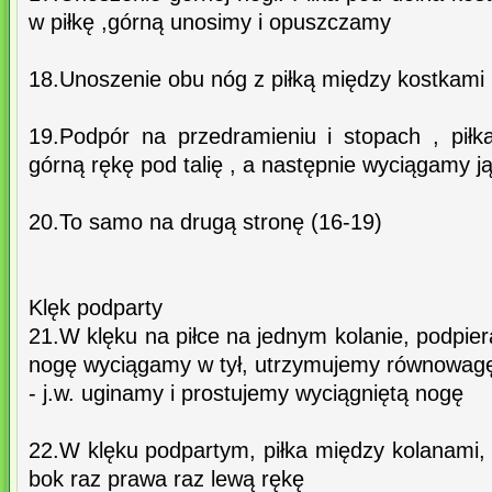
w piłkę ,górną unosimy i opuszczamy
18.Unoszenie obu nóg z piłką między kostkami
19.Podpór na przedramieniu i stopach , pił
górną rękę pod talię , a następnie wyciągamy j
20.To samo na drugą stronę (16-19)
Klęk podparty
21.W klęku na piłce na jednym kolanie, podpie
nogę wyciągamy w tył, utrzymujemy równowag
- j.w. uginamy i prostujemy wyciągniętą nogę
22.W klęku podpartym, piłka między kolanami,
bok raz prawa raz lewą rękę