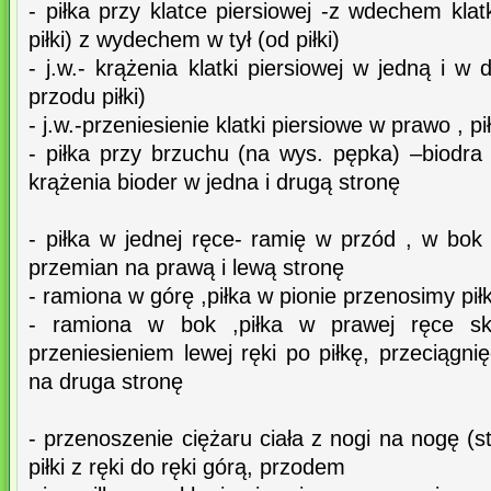
- piłka przy klatce piersiowej -z wdechem kla
piłki) z wydechem w tył (od piłki)
- j.w.- krążenia klatki piersiowej w jedną i w
przodu piłki)
- j.w.-przeniesienie klatki piersiowe w prawo , pi
- piłka przy brzuchu (na wys. pępka) –biodra 
krążenia bioder w jedna i drugą stronę
- piłka w jednej ręce- ramię w przód , w bok i
przemian na prawą i lewą stronę
- ramiona w górę ,piłka w pionie przenosimy pił
- ramiona w bok ,piłka w prawej ręce sk
przeniesieniem lewej ręki po piłkę, przeciągnięc
na druga stronę
- przenoszenie ciężaru ciała z nogi na nogę (s
piłki z ręki do ręki górą, przodem