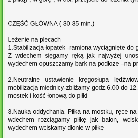
CZĘŚĆ GŁÓWNA ( 30-35 min.)
Leżenie na plecach
1.Stabilizacja łopatek -ramiona wyciągnięte do g
Z wdechem sięgamy ręką jak najwyżej unosz
wydechem opuszczamy bark na podłoże –na prz
2.Neutralne ustawienie kręgosłupa lędźwio
mobilizacja miednicy-zbliżamy godz.6.00 do 12.
mostek i kość łonową do piłki
3.Nauka oddychania. Piłka na mostku, ręce na p
wdechem rozciągamy piłkę jak balon, wcis
wydechem wciskamy dłonie w piłkę