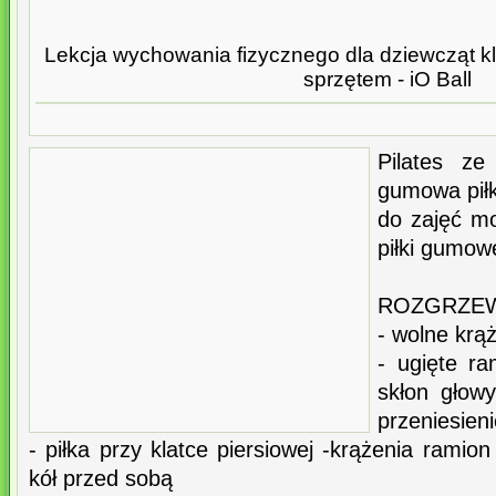
Lekcja wychowania fizycznego dla dziewcząt kla
sprzętem - iO Ball
Pilates z
gumowa piłk
do zajęć m
piłki gumow
ROZGRZEWK
- wolne krą
- ugięte r
skłon głow
przeniesieni
- piłka przy klatce piersiowej -krążenia ramio
kół przed sobą