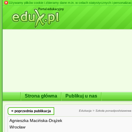
Używamy plików cookie i zbieramy dane m.in. w celach statystycznych i personalizacji 
Strona główna
Publikuj u nas
«
»
poprzednia publikacja
Edukacja
Szkoła ponadpodstawowa
Agnieszka Macińska-Drążek
Wrocław