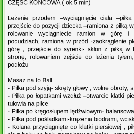
CZĘŚĆ KOŃCOWA ( ok.5 min)
Leżenie przodem –wyciagnięcie ciała –piłka
przejście do pozycji dziecka –ramiona z piłką 
rolowanie wyciągniecie ramion w górę i 
podudziach, ramiona w przód -zaokrąglenie pl
górę , przejście do syrenki- skłon z piłką w
stronę, rolowaniem zejście do leżenia tyłem
podłożu
Masaż na Io Ball
- Piłka pod szyją- skręty głowy , wolne obroty, 
- Piłka po łopatkami wzdłuż –otwarcie klatki pie
tułowia na piłce
- Piłka po kręgosłupem lędźwiowym- balansowan
- Piłka pod pośladkami-krążenia biodrami, wcisk
- Kolana przyciągnięte do klatki piersiowej , p