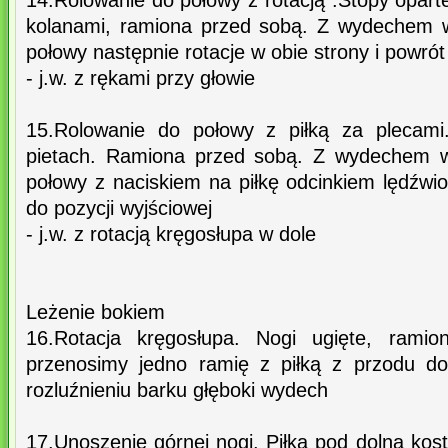
14.Rolowanie do połowy z rotacją .Stopy oparte
kolanami, ramiona przed sobą. Z wydechem 
połowy następnie rotacje w obie strony i powrót
- j.w. z rękami przy głowie
15.Rolowanie do połowy z piłką za plecami
pietach. Ramiona przed sobą. Z wydechem w
połowy z naciskiem na piłkę odcinkiem lędźwi
do pozycji wyjściowej
- j.w. z rotacją kręgosłupa w dole
Leżenie bokiem
16.Rotacja kręgosłupa. Nogi ugięte, ram
przenosimy jedno ramię z piłką z przodu do
rozluźnieniu barku głęboki wydech
17.Unoszenie górnej nogi. Piłka pod dolna ko