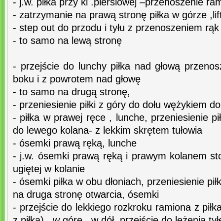
- j.w. piłka przy kl .piersiowej –przenoszenie ra
- zatrzymanie na prawą stronę piłka w górze ,lif
- step out do przodu i tyłu z przenoszeniem rąk
- to samo na lewą stronę
- przejście do lunchy piłka nad głową przenos
boku i z powrotem nad głowę
- to samo na drugą stronę,
- przeniesienie piłki z góry do dołu wężykiem d
- piłka w prawej ręce , lunche, przeniesienie p
do lewego kolana- z lekkim skrętem tułowia
- ósemki prawą ręką, lunche
- j.w. ósemki prawą ręką i prawym kolanem st
ugiętej w kolanie
- ósemki piłka w obu dłoniach, przeniesienie pi
na druga stronę otwarcia, ósemki
- przejście do lekkiego rozkroku ramiona z piłk
z piłką) , w górę , w dół, przejście do leżenia 