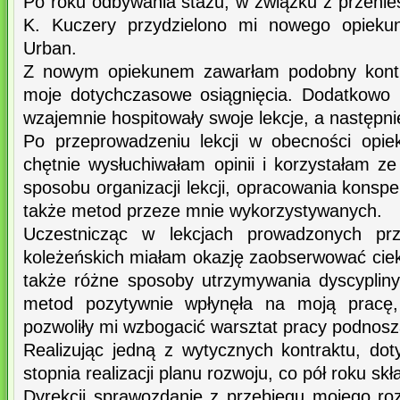
Po roku odbywania stażu, w związku z przenies
K. Kuczery przydzielono mi nowego opieku
Urban.
Z nowym opiekunem zawarłam podobny kontra
moje dotychczasowe osiągnięcia. Dodatkowo 
wzajemnie hospitowały swoje lekcje, a następni
Po przeprowadzeniu lekcji w obecności opie
chętnie wysłuchiwałam opinii i korzystałam 
sposobu organizacji lekcji, opracowania konsp
także metod przeze mnie wykorzystywanych.
Uczestnicząc w lekcjach prowadzonych prz
koleżeńskich miałam okazję zaobserwować ci
także różne sposoby utrzymywania dyscyplin
metod pozytywnie wpłynęła na moją pracę,
pozwoliły mi wzbogacić warsztat pracy podnoszą
Realizując jedną z wytycznych kontraktu, dot
stopnia realizacji planu rozwoju, co pół roku sk
Dyrekcji sprawozdanie z przebiegu mojego roz