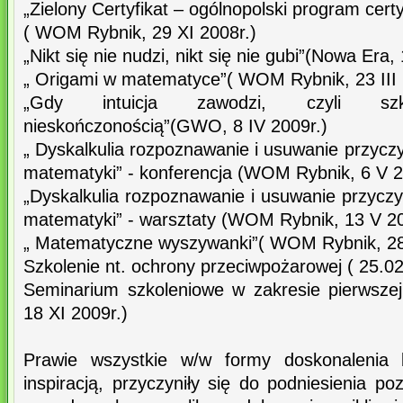
„Zielony Certyfikat – ogólnopolski program certyf
( WOM Rybnik, 29 XI 2008r.)
„Nikt się nie nudzi, nikt się nie gubi”(Nowa Era, 
„ Origami w matematyce”( WOM Rybnik, 23 III 
„Gdy intuicja zawodzi, czyli s
nieskończonością”(GWO, 8 IV 2009r.)
„ Dyskalkulia rozpoznawanie i usuwanie przyczy
matematyki” - konferencja (WOM Rybnik, 6 V 2
„Dyskalkulia rozpoznawanie i usuwanie przyczy
matematyki” - warsztaty (WOM Rybnik, 13 V 20
„ Matematyczne wyszywanki”( WOM Rybnik, 28
Szkolenie nt. ochrony przeciwpożarowej ( 25.0
Seminarium szkoleniowe w zakresie pierws
18 XI 2009r.)
Prawie wszystkie w/w formy doskonalenia
inspiracją, przyczyniły się do podniesienia p