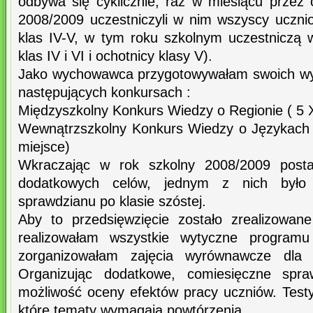
odbywa się cyklicznie, raz w miesiącu przez 
2008/2009 uczestniczyli w nim wszyscy ucznio
klas IV-V, w tym roku szkolnym uczestniczą
klas IV i VI i ochotnicy klasy V).
Jako wychowawca przygotowywałam swoich wy
następujących konkursach :
Międzyszkolny Konkurs Wiedzy o Regionie ( 5 XI
Wewnątrzszkolny Konkurs Wiedzy o Językach 
miejsce)
Wkraczając w rok szkolny 2008/2009 posta
dodatkowych celów, jednym z nich było
sprawdzianu po klasie szóstej.
Aby to przedsięwzięcie zostało zrealizowane
realizowałam wszystkie wytyczne program
zorganizowałam zajęcia wyrównawcze dla 
Organizując dodatkowe, comiesięczne spr
możliwość oceny efektów pracy uczniów. Testy
które tematy wymagają powtórzenia