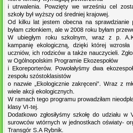
i utrwalenia. Powzięty we wrześniu cel zost
szkoły był wyższy od średniej krajowej.
Od kilku lat jestem obecna na sprawdzianie p
byłam członkiem, ale w 2008 roku byłam przewo
W ubiegłym roku szkolnym, wraz z p. A.K
kampanię ekologiczną, dzięki której wzrosł
uczniów, ich rodziców a także nauczycieli. Zgł
w Ogólnopolskim Programie Ekozespołów
i Ekoreporterów. Powołałyśmy dwa ekozespoł
zespołu szóstoklasistów
o nazwie „Ekologicznie zakręceni”. Wraz z m
wiele akcji ekologicznych.
W ramach tego programu prowadziłam nieodpłat
klasy VI-tej.
Dodatkowo zgłosiłyśmy szkołę do udziału w V
surowców wtórnych w jednostkach oświaty- o
Transgór S.A Rybnik.