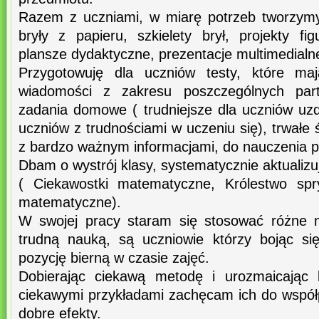
Razem z uczniami, w miarę potrzeb tworzym
bryły z papieru, szkielety brył, projekty fi
plansze dydaktyczne, prezentacje multimedialn
Przygotowuję dla uczniów testy, które ma
wiadomości z zakresu poszczególnych parti
zadania domowe ( trudniejsze dla uczniów uzdo
uczniów z trudnościami w uczeniu się), trwałe ś
z bardzo ważnym informacjami, do nauczenia 
Dbam o wystrój klasy, systematycznie aktualizu
( Ciekawostki matematyczne, Królestwo spr
matematyczne).
W swojej pracy staram się stosować różne 
trudną nauką, są uczniowie którzy bojąc si
pozycję bierną w czasie zajęć.
Dobierając ciekawą metodę i urozmaicając 
ciekawymi przykładami zachęcam ich do współp
dobre efekty.