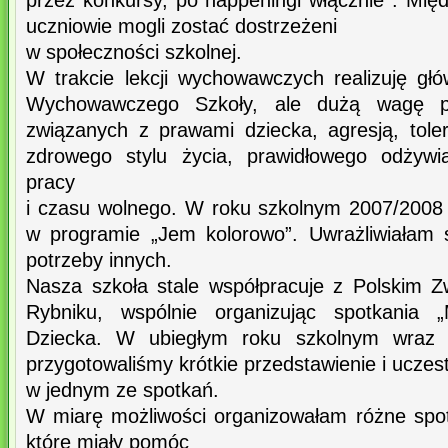
przez konkursy, po happeningi włącznie . Mię
uczniowie mogli zostać dostrzeżeni
w społeczności szkolnej.
W trakcie lekcji wychowawczych realizuję g
Wychowawczego Szkoły, ale dużą wagę p
związanych z prawami dziecka, agresją, tole
zdrowego stylu życia, prawidłowego odżywian
pracy
i czasu wolnego. W roku szkolnym 2007/2008 
w programie „Jem kolorowo”. Uwrażliwiałam
potrzeby innych.
Nasza szkoła stale współpracuje z Polskim 
Rybniku, wspólnie organizując spotkania „
Dziecka. W ubiegłym roku szkolnym wraz
przygotowaliśmy krótkie przedstawienie i uczes
w jednym ze spotkań.
W miarę możliwości organizowałam różne spot
które miały pomóc