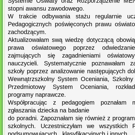
Systemie Oświaty oraz Rozporządzenie MEN
stopni awansu zawodowego.
W trakcie odbywania stażu regularnie uc
Pedagogicznych poświęconych prawu oświa
zachodzącym.
Aktualizowałam swą wiedzę dotyczącą obowią
prawa oświatowego poprzez odwiedzanie 
zajmujących się zagadnieniami oświat
nauczycieli. Systematycznie poznawałam za
szkoły poprzez analizowanie następujących do
Wewnątrzszkolny System Oceniania, Szkoln
Przedmiotowy System Oceniania, rozkład
programy naprawcze.
Współpracując z pedagogiem poznałam m
zgłaszania dziecka na badanie
do poradni. Zapoznałam się również z program
szkolnych. Uczestniczyłam we wszystkich 
podsumowujących , klasyfikacyjnych i innych.