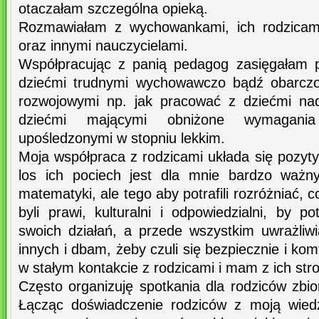
otaczałam szczególna opieką.
Rozmawiałam z wychowankami, ich rodzicam
oraz innymi nauczycielami.
Współpracując z panią pedagog zasięgałam 
dziećmi trudnymi wychowawczo bądź obarczo
rozwojowymi np. jak pracować z dziećmi na
dziećmi mającymi obniżone wymagania
upośledzonymi w stopniu lekkim.
Moja współpraca z rodzicami układa się pozyt
los ich pociech jest dla mnie bardzo ważny
matematyki, ale tego aby potrafili rozróżniać, c
byli prawi, kulturalni i odpowiedzialni, by po
swoich działań, a przede wszystkim uwrażli
innych i dbam, żeby czuli się bezpiecznie i ko
w stałym kontakcie z rodzicami i mam z ich str
Często organizuję spotkania dla rodziców zbi
Łącząc doświadczenie rodziców z moją wied