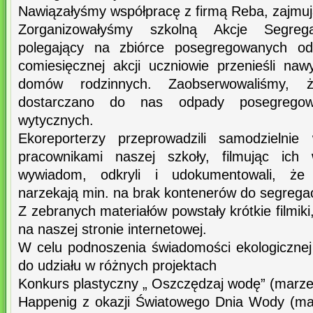
Nawiązałyśmy współpracę z firmą Reba, zajmująca
Zorganizowałyśmy szkolną Akcje Segreg
polegający na zbiórce posegregowanych od
comiesięcznej akcji uczniowie przenieśli naw
domów rodzinnych. Zaobserwowaliśmy,
dostarczano do nas odpady posegregow
wytycznych.
Ekoreporterzy przeprowadzili samodzielnie
pracownikami naszej szkoły, filmując ich 
wywiadom, odkryli i udokumentowali, że
narzekają min. na brak kontenerów do segrega
Z zebranych materiałów powstały krótkie filmik
na naszej stronie internetowej.
W celu podnoszenia świadomości ekologiczne
do udziału w różnych projektach
Konkurs plastyczny „ Oszczędzaj wodę” (marze
Happenig z okazji Światowego Dnia Wody (ma