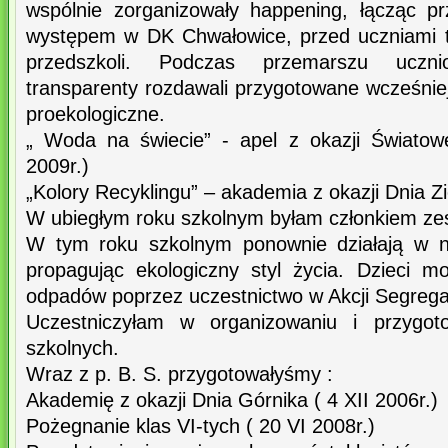
wspólnie zorganizowały happening, łącząc p
występem w DK Chwałowice, przed uczniami t
przedszkoli. Podczas przemarszu uczni
transparenty rozdawali przygotowane wcześniej 
proekologiczne.
„ Woda na świecie” - apel z okazji Świato
2009r.)
„Kolory Recyklingu” – akademia z okazji Dnia Zi
W ubiegłym roku szkolnym byłam członkiem zesp
W tym roku szkolnym ponownie działają w n
propagując ekologiczny styl życia. Dzieci m
odpadów poprzez uczestnictwo w Akcji Segregac
Uczestniczyłam w organizowaniu i przygoto
szkolnych.
Wraz z p. B. S. przygotowałyśmy :
Akademię z okazji Dnia Górnika ( 4 XII 2006r.)
Pożegnanie klas VI-tych ( 20 VI 2008r.)