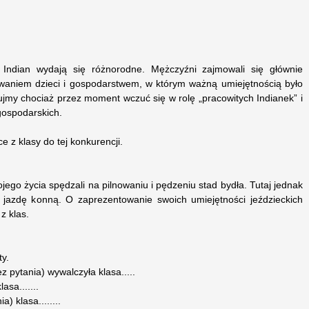
Indian wydają się różnorodne. Mężczyźni zajmowali się głównie
waniem dzieci i gospodarstwem, w którym ważną umiejętnością było
ujmy chociaż przez moment wczuć się w rolę „pracowitych Indianek” i
gospodarskich.
e z klasy do tej konkurencji.
jego życia spędzali na pilnowaniu i pędzeniu stad bydła. Tutaj jednak
 jazdę konną. O zaprezentowanie swoich umiejętności jeździeckich
z klas.
ty.
ez pytania) wywalczyła klasa.....
asa.......
a) klasa........