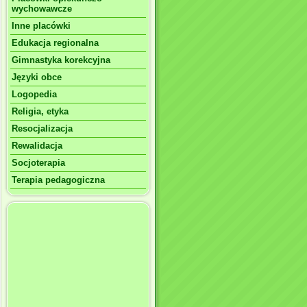
wychowawcze
Inne placówki
Edukacja regionalna
Gimnastyka korekcyjna
Języki obce
Logopedia
Religia, etyka
Resocjalizacja
Rewalidacja
Socjoterapia
Terapia pedagogiczna