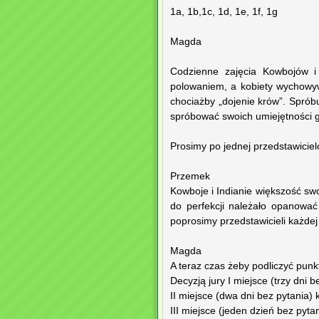
1a, 1b,1c, 1d, 1e, 1f, 1g
Magda
Codzienne zajęcia Kowbojów i 
polowaniem, a kobiety wychowy
chociażby „dojenie krów”. Sprób
spróbować swoich umiejętności 
Prosimy po jednej przedstawicielc
Przemek
Kowboje i Indianie większość swo
do perfekcji należało opanować
poprosimy przedstawicieli każdej 
Magda
A teraz czas żeby podliczyć punk
Decyzją jury I miejsce (trzy dni b
II miejsce (dwa dni bez pytania) kl
III miejsce (jeden dzień bez pytani