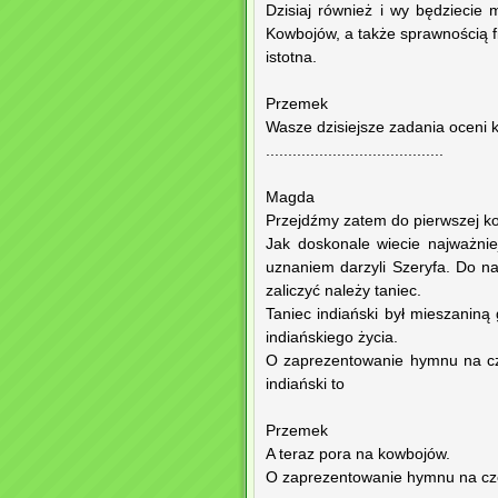
Dzisiaj również i wy będziecie 
Kowbojów, a także sprawnością f
istotna.
Przemek
Wasze dzisiejsze zadania oceni k
........................................
Magda
Przejdźmy zatem do pierwszej ko
Jak doskonale wiecie najważni
uznaniem darzyli Szeryfa. Do naj
zaliczyć należy taniec.
Taniec indiański był mieszaniną 
indiańskiego życia.
O zaprezentowanie hymnu na cz
indiański to
Przemek
A teraz pora na kowbojów.
O zaprezentowanie hymnu na cześ