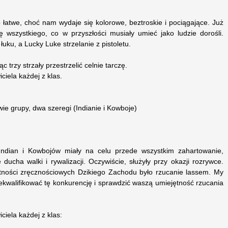
o łatwe, choć nam wydaje się kolorowe, beztroskie i pociągające. Już
ę wszystkiego, co w przyszłości musiały umieć jako ludzie dorośli.
 łuku, a Lucky Luke strzelanie z pistoletu.
trzy strzały przestrzelić celnie tarczę.
iela każdej z klas.
ie grupy, dwa szeregi (Indianie i Kowboje)
Indian i Kowbojów miały na celu przede wszystkim zahartowanie,
 ducha walki i rywalizacji. Oczywiście, służyły przy okazji rozrywce.
tności zręcznościowych Dzikiego Zachodu było rzucanie lassem. My
ekwalifikować tę konkurencję i sprawdzić waszą umiejętność rzucania
iela każdej z klas: