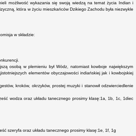
mieli możliwość wykazania się swoją wiedzą na temat życia Indian i
izyczną, która w życiu mieszkańców Dzikiego Zachodu była niezwykle
omisja w składzie:
nkurencji.
ejszą osobą w plemieniu był Wódz, natomiast kowboje największym
istotniejszych elementów obyczajowości indiańskiej jak i kowbojskiej
gestów, kroków, okrzyków, prostej muzyki i stanowił odzwierciedlenie
eść wodza oraz układu tanecznego prosimy klasę:1a, 1b, 1c, 1diec
ć szeryfa oraz układu tanecznego prosimy klasę:1e, 1f, 1g