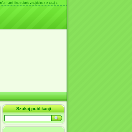
nformacji i instrukcje znajdziesz
» tutaj «
.
Szukaj publikacji