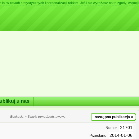
. w celach statystycznych i personalizacji reklam. Jeśli nie wyrażasz na to zgody, więcej i
ublikuj u nas
»
»
Edukacja
Szkoła ponadpodstawowa
następna publikacja
21701
Numer:
2014-01-06
Przesłano: