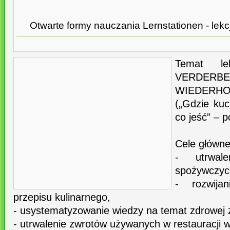
Otwarte formy nauczania Lernstationen - lekc
Temat le
VERDER
WIEDERH
(„Gdzie ku
co jeść” – 
Cele główne
- utrwal
spożywczyc
- rozwija
przepisu kulinarnego,
- usystematyzowanie wiedzy na temat zdrowej 
- utrwalenie zwrotów używanych w restauracji w r