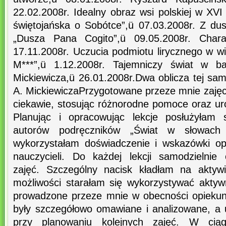
22.02.2008r. Idealny obraz wsi polskiej w XV
świętojańska o Sobótce”,ü 07.03.2008r. Z du
„Dusza Pana Cogito”,ü 09.05.2008r. Charak
17.11.2008r. Uczucia podmiotu lirycznego w w
M***”,ü 1.12.2008r. Tajemniczy świat w bal
Mickiewicza,ü 26.01.2008r.Dwa oblicza tej same
A. MickiewiczaPrzygotowane przeze mnie zajęc
ciekawie, stosując różnorodne pomoce oraz u
Planując i opracowując lekcje posłużyłam 
autorów podręczników „Świat w słowach
wykorzystałam doświadczenie i wskazówki op
nauczycieli. Do każdej lekcji samodzielnie
zajęć. Szczególny nacisk kładłam na aktyw
możliwości starałam się wykorzystywać akty
prowadzone przeze mnie w obecności opiekun
były szczegółowo omawiane i analizowane, a
przy planowaniu kolejnych zajęć. W ciąg