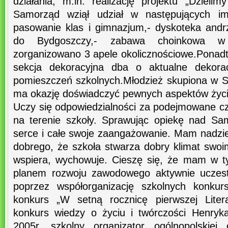
działania, m.in. realizację projektu „Dzieli
Samorząd wziął udział w następujących im
pasowanie klas i gimnazjum,- dyskoteka andr
do Bydgoszczy,- zabawa choinkowa 
zorganizowano 3 apele okolicznościowe.Ponadt
sekcja dekoracyjna dba o aktualne dekorac
pomieszczeń szkolnych.Młodzież skupiona w 
ma okazję doświadczyć pewnych aspektów życi
Uczy się odpowiedzialności za podejmowane cz
na terenie szkoły. Sprawując opiekę nad S
serce i całe swoje zaangażowanie. Mam nadzie
dobrego, że szkoła stwarza dobry klimat swoim
wspiera, wychowuje. Cieszę się, że mam w t
planem rozwoju zawodowego aktywnie uczest
poprzez współorganizację szkolnych konkurs
konkurs „W setną rocznicę pierwszej Liter
konkurs wiedzy o życiu i twórczości Henryka 
2005r. szkolny organizator ogólnopolskiej 