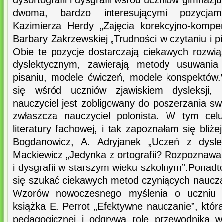
dysortografii i dysgrafii wśród uczniów gimnazj
dwoma, bardzo interesującymi pozycjami
Kazimierza Herdy „Zajęcia korekcyjno-kompe
Barbary Zakrzewskiej „Trudności w czytaniu i p
Obie te pozycje dostarczają ciekawych rozwi
dyslektycznym, zawierają metody usuwania 
pisaniu, modele ćwiczeń, modele konspektów
się wśród uczniów zjawiskiem dysleksji, dy
nauczyciel jest zobligowany do poszerzania sw
zwłaszcza nauczyciel polonista. W tym celu
literatury fachowej, i tak zapoznałam się bli
Bogdanowicz, A. Adryjanek „Uczeń z dysle
Mackiewicz „Jedynka z ortografii? Rozpoznawani
i dysgrafii w starszym wieku szkolnym”.Ponad
się szukać ciekawych metod czyniących naucza
Wzorów nowoczesnego myślenia o uczniu i
książka E. Perrot „Efektywne nauczanie”, która 
pedagogicznej i odgrywa rolę przewodnika w