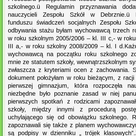
szkolnego.ü Regulamin przyznawania doda
nauczycieli Zespołu Szkół w Debrznie.ü 
funduszu świadczeń socjalnych Zespołu Szk
odbywania stażu byłam wychowawcą trzech ró
w roku szkolnym 2005/2006 – kl. III c,- w rok
III a,- w roku szkolny 2008/2009 – kl. I d.Każ
wychowawcą na początku roku szkolnego zo
mnie ze statutem szkoły, wewnątrzszkolnym s
zwłaszcza z kryteriami ocen z zachowania. 
dokument położyłam w roku bieżącym, z racj
pierwszej gimnazjum, która rozpoczęła n
niezbędne było poznanie zasad w niej panu
pierwszych spotkań z rodzicami zapoznawa
szkoły, między innymi z procedurą post
uchylającego się od obowiązku szkolnego. 
zapoznawali się także z planem wychowawcz
są podpisy w dzienniku „ trójek klasowych