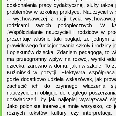
doskonalenia pracy dydaktycznej, służy takż
problemów w szkolnej praktyce. Nauczyciel w 
– wychowawczej z racji bycia wychowawcą
rodzicami swoich podopiecznych. W k
„Współdziałanie nauczycieli i rodziców w pr
prezentuje właśnie taki pogląd, że jednym z 
prawidłowego funkcjonowania szkoły i rodziny j
i opiekunów dziecka. Zdaniem pedagoga, to wł
ma przeogromny wpływ na rozwój, wyniki edu
dziecka, zarówno w domu, jak i w szkole. To z
Kuźmiński w pozycji „Efektywna współpraca 
gdzie dodatkowo udziela wskazówek, jak prowa
zachęcić ich do czynnego włączenia si
nauczycielem obliguje do ciągłego poszerzani
doświadczeń, by jak najlepiej wywiązywać s
Jako polonistę interesuje mnie wszystko, co 
różnych tekstów kultury czy interpretacją