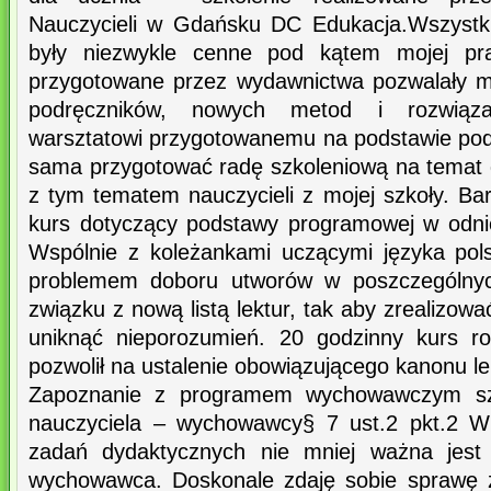
Nauczycieli w Gdańsku DC Edukacja.Wszystki
były niezwykle cenne pod kątem mojej pra
przygotowane przez wydawnictwa pozwalały 
podręczników, nowych metod i rozwiązań
warsztatowi przygotowanemu na podstawie p
sama przygotować radę szkoleniową na temat dy
z tym tematem nauczycieli z mojej szkoły. Ba
kurs dotyczący podstawy programowej w odnie
Wspólnie z koleżankami uczącymi języka pol
problemem doboru utworów w poszczególny
związku z nową listą lektur, tak aby zrealizo
uniknąć nieporozumień. 20 godzinny kurs ro
pozwolił na ustalenie obowiązującego kanonu le
Zapoznanie z programem wychowawczym szk
nauczyciela – wychowawcy§ 7 ust.2 pkt.2 W
zadań dydaktycznych nie mniej ważna jest 
wychowawca. Doskonale zdaję sobie sprawę z