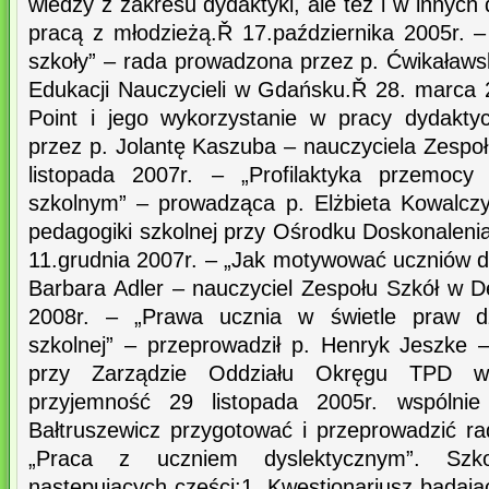
wiedzy z zakresu dydaktyki, ale też i w innych
pracą z młodzieżą.Ř 17.października 2005r. –
szkoły” – rada prowadzona przez p. Ćwikaławs
Edukacji Nauczycieli w Gdańsku.Ř 28. marca
Point i jego wykorzystanie w pracy dydakty
przez p. Jolantę Kaszuba – nauczyciela Zespo
listopada 2007r. – „Profilaktyka przemocy
szkolnym” – prowadząca p. Elżbieta Kowalcz
pedagogiki szkolnej przy Ośrodku Doskonaleni
11.grudnia 2007r. – „Jak motywować uczniów d
Barbara Adler – nauczyciel Zespołu Szkół w D
2008r. – „Prawa ucznia w świetle praw dz
szkolnej” – przeprowadził p. Henryk Jeszke
przy Zarządzie Oddziału Okręgu TPD w 
przyjemność 29 listopada 2005r. wspólni
Bałtruszewicz przygotować i przeprowadzić r
„Praca z uczniem dyslektycznym”. Szko
następujących części:1. Kwestionariusz badając