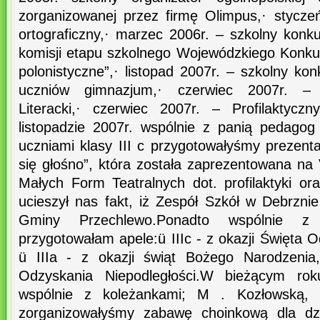
zorganizowanej przez firmę Olimpus,· stycze
ortograficzny,· marzec 2006r. – szkolny konku
komisji etapu szkolnego Wojewódzkiego Konku
polonistyczne”,· listopad 2007r. – szkolny kon
uczniów gimnazjum,· czerwiec 2007r. – P
Literacki,· czerwiec 2007r. – Profilaktycz
listopadzie 2007r. wspólnie z panią pedagog
uczniami klasy III c przygotowałyśmy prezent
się głośno”, która została zaprezentowana n
Małych Form Teatralnych dot. profilaktyki or
ucieszył nas fakt, iż Zespół Szkół w Debrzni
Gminy Przechlewo.Ponadto wspólnie z
przygotowałam apele:ü IIIc - z okazji Święta O
ü IIIa - z okazji świąt Bożego Narodzenia
Odzyskania Niepodległości.W bieżącym ro
wspólnie z koleżankami; M . Kozłowską, 
zorganizowałyśmy zabawę choinkową dla dzi