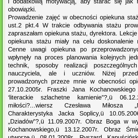
i dodatkową motywacją, aby starać się jak n
obowiązki.
Prowadzenie zajęć w obecności opiekuna staż
ust.2 pkt.4 W trakcie odbywania stażu prow
zapraszałam opiekuna stażu, dyrektora. Lekcj
opiekuna stażu miały na celu doskonalenie 
Cenne uwagi opiekuna po przeprowadzonyc
wpłynęły na proces planowania kolejnych jed
technik, sposoby realizacji poszczególn
nauczyciela, ale i uczniów. Niżej prze
prowadzonych przeze mnie w obecności opie
27.10.2005r. Fraszki Jana Kochanowskiego 
‘literackie szlachetne kamienie”?,ü 06.
miłości?...wiersz Czesława Miłosza „M
Charakterystyka Jacka Soplicy,ü 10.05.20
„Dziadów”?,ü 11.09.2007r. Obraz Boga w w
Kochanowskiego,ü 13.12.2007r. Obraz Śmi
utworze,ü 08.01.2008r. Ryszard Kapuścińsk