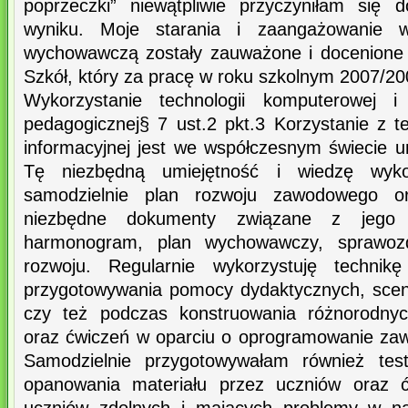
poprzeczki” niewątpliwie przyczyniłam się
wyniku. Moje starania i zaangażowanie 
wychowawczą zostały zauważone i docenione 
Szkół, który za pracę w roku szkolnym 2007/200
Wykorzystanie technologii komputerowej i
pedagogicznej§ 7 ust.2 pkt.3 Korzystanie z t
informacyjnej jest we współczesnym świecie u
Tę niezbędną umiejętność i wiedzę wykor
samodzielnie plan rozwoju zawodowego or
niezbędne dokumenty związane z jego r
harmonogram, plan wychowawczy, sprawozda
rozwoju. Regularnie wykorzystuję techni
przygotowywania pomocy dydaktycznych, scenar
czy też podczas konstruowania różnorodnyc
oraz ćwiczeń w oparciu o oprogramowanie za
Samodzielnie przygotowywałam również test
opanowania materiału przez uczniów oraz ć