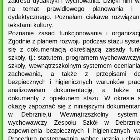
zakresu dydaktyki i wychowania. Dzięki nim 
na temat prawidłowego planowania i k
dydaktycznego. Poznałam ciekawe rozwiązan
tekstami kultury.
Poznanie zasad funkcjonowania i organizacj
Zgodnie z planem rozwoju podczas stażu sys
się z dokumentacją określającą zasady funk
szkoły, tj.: statutem, programem wychowawczy
szkoły, wewnątrzszkolnym systemem oceniania,
zachowania, a także z przepisami dot
bezpiecznych i higienicznych warunków prac
analizowałam dokumentację, a także o
dokumenty z opiekunem stażu. W okresie 
okazję zapoznać się z niniejszymi dokumentam
w Debrznie,ü Wewnątrzszkolny system
wychowawczy Zespołu Szkół w Debrznie,
zapewnienia bezpiecznych i higienicznych w
Procedura postępowania wobec ucznia uchyla