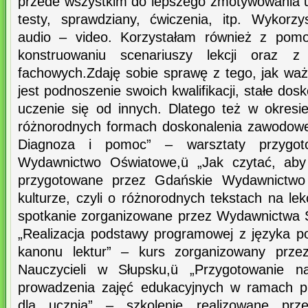
przede wszystkim do lepszego zmotywowania uc
testy, sprawdziany, ćwiczenia, itp. Wykor
audio – video. Korzystałam również z pomo
konstruowaniu scenariuszy lekcji oraz z 
fachowych.Zdaję sobie sprawę z tego, jak wa
jest podnoszenie swoich kwalifikacji, stałe dos
uczenie się od innych. Dlatego też w okresi
różnorodnych formach doskonalenia zawodowe
Diagnoza i pomoc” – warsztaty przygot
Wydawnictwo Oświatowe,ü „Jak czytać, aby 
przygotowane przez Gdańskie Wydawnictwo
kulturze, czyli o różnorodnych tekstach na lek
spotkanie zorganizowane przez Wydawnictwa 
„Realizacja podstawy programowej z języka po
kanonu lektur” – kurs zorganizowany prze
Nauczycieli w Słupsku,ü „Przygotowanie na
prowadzenia zajęć edukacyjnych w ramach p
dla ucznia” – szkolenie realizowane prz