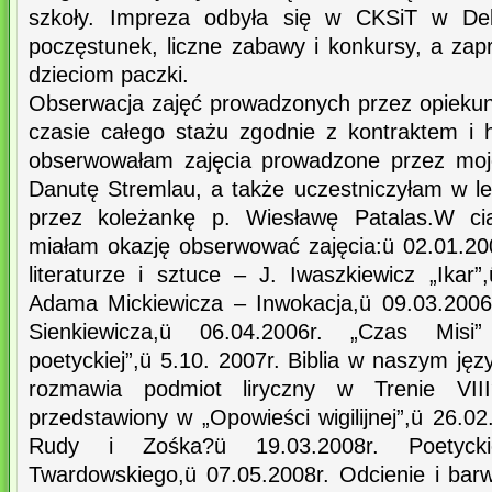
szkoły. Impreza odbyła się w CKSiT w Deb
poczęstunek, liczne zabawy i konkursy, a zapr
dzieciom paczki.
Obserwacja zajęć prowadzonych przez opiekun
czasie całego stażu zgodnie z kontraktem 
obserwowałam zajęcia prowadzone przez moj
Danutę Stremlau, a także uczestniczyłam w le
przez koleżankę p. Wiesławę Patalas.W cią
miałam okazję obserwować zajęcia:ü 02.01.20
literaturze i sztuce – J. Iwaszkiewicz „Ikar
Adama Mickiewicza – Inwokacja,ü 09.03.2006
Sienkiewicza,ü 06.04.2006r. „Czas Misi
poetyckiej”,ü 5.10. 2007r. Biblia w naszym jęz
rozmawia podmiot liryczny w Trenie VIII
przedstawiony w „Opowieści wigilijnej”,ü 26.02
Rudy i Zośka?ü 19.03.2008r. Poetycki
Twardowskiego,ü 07.05.2008r. Odcienie i bar