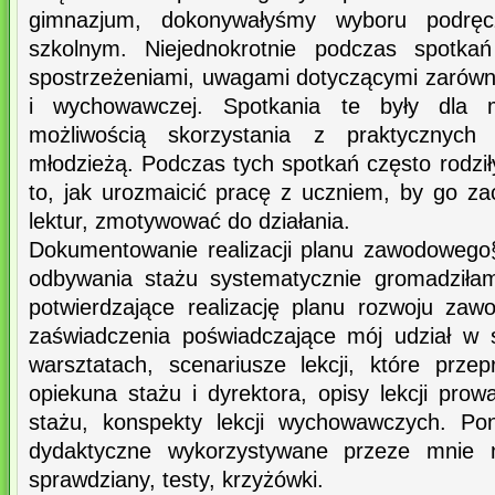
gimnazjum, dokonywałyśmy wyboru podrę
szkolnym. Niejednokrotnie podczas spotkań
spostrzeżeniami, uwagami dotyczącymi zarówno
i wychowawczej. Spotkania te były dla 
możliwością skorzystania z praktycznyc
młodzieżą. Podczas tych spotkań często rodzi
to, jak urozmaicić pracę z uczniem, by go za
lektur, zmotywować do działania.
Dokumentowanie realizacji planu zawodowego§
odbywania stażu systematycznie gromadziła
potwierdzające realizację planu rozwoju za
zaświadczenia poświadczające mój udział w 
warsztatach, scenariusze lekcji, które prz
opiekuna stażu i dyrektora, opisy lekcji pro
stażu, konspekty lekcji wychowawczych. Po
dydaktyczne wykorzystywane przeze mnie na
sprawdziany, testy, krzyżówki.