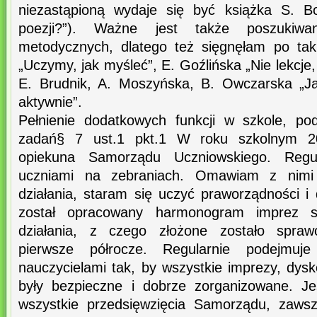
niezastąpioną wydaje się być książka S. B
poezji?”). Ważne jest także poszukiwa
metodycznych, dlatego też sięgnęłam po taki
„Uczymy, jak myśleć”, E. Goźlińska „Nie lekcje,
E. Brudnik, A. Moszyńska, B. Owczarska „J
aktywnie”.
Pełnienie dodatkowych funkcji w szkole, p
zadań§ 7 ust.1 pkt.1 W roku szkolnym 20
opiekuna Samorządu Uczniowskiego. Regu
uczniami na zebraniach. Omawiam z nimi 
działania, staram się uczyć praworządności i
został opracowany harmonogram imprez s
działania, z czego złożone zostało spra
pierwsze półrocze. Regularnie podejmuj
nauczycielami tak, by wszystkie imprezy, dysk
były bezpieczne i dobrze zorganizowane. 
wszystkie przedsięwzięcia Samorządu, zaws