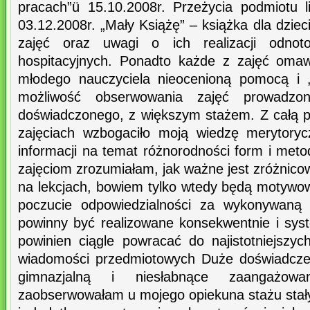
pracach”ü 15.10.2008r. Przeżycia podmiotu 
03.12.2008r. „Mały Książę” – książka dla dziec
zajęć oraz uwagi o ich realizacji odno
hospitacyjnych. Ponadto każde z zajęć oma
młodego nauczyciela nieocenioną pomocą i „
możliwość obserwowania zajęć prowadzon
doświadczonego, z większym stażem. Z całą 
zajęciach wzbogaciło moją wiedzę merytoryc
informacji na temat różnorodności form i meto
zajęciom zrozumiałam, jak ważne jest zróżnic
na lekcjach, bowiem tylko wtedy będą motywow
poczucie odpowiedzialności za wykonywaną 
powinny być realizowane konsekwentnie i syst
powinien ciągle powracać do najistotniejszy
wiadomości przedmiotowych Duże doświadcze
gimnazjalną i niesłabnące zaangażow
zaobserwowałam u mojego opiekuna stażu stał