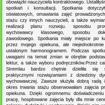
obowiązki nauczyciela kontraktowego. Ustalił
spotkań i konsultacji. Spotkania dotycz
oświatowych, omawiania zajęć prowadzonych
stażu czy innych nauczycieli, a także wymi
realizacji planu rozwoju. sposobu pro
wychowawcy klasowego, sposobu dok
zawodowego. Spotkania miały miejsce po każ
przez mojego opiekuna, ale niejednokrotni
ustalonym harmonogramem. Podczas spotkań
uwagami na temat zmian w obrębie podsta
lektur, a także wyboru podręczników.Przez ca
Stremlau bardzo chętnie dzieliła się 
praktycznymi rozwiązaniami z dziedziny dy
wychowawczej. Zawsze służyła dobrą radą i
okres trwania stażu obserwowałam zajęcia 
opiekuna. Dzięki ogromnemu doświadczeni
pracę, hospitowane zajęcia były dla mnie cen