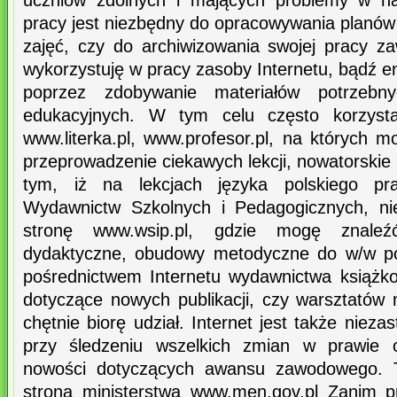
uczniów zdolnych i mających problemy w n
pracy jest niezbędny do opracowywania planó
zajęć, czy do archiwizowania swojej pracy z
wykorzystuję w pracy zasoby Internetu, bądź e
poprzez zdobywanie materiałów potrzebny
edukacyjnych. W tym celu często korzysta
www.literka.pl, www.profesor.pl, na których 
przeprowadzenie ciekawych lekcji, nowatorskie
tym, iż na lekcjach języka polskiego pr
Wydawnictw Szkolnych i Pedagogicznych, ni
stronę www.wsip.pl, gdzie mogę znaleź
dydaktyczne, obudowy metodyczne do w/w po
pośrednictwem Internetu wydawnictwa książko
dotyczące nowych publikacji, czy warsztatów
chętnie biorę udział. Internet jest także niez
przy śledzeniu wszelkich zmian w prawie o
nowości dotyczących awansu zawodowego. T
strona ministerstwa www.men.gov.pl Zanim p