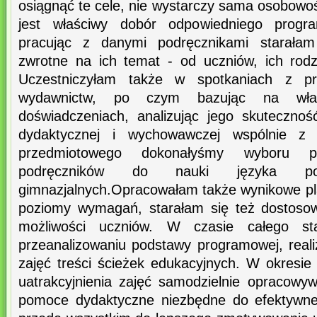
osiągnąć te cele, nie wystarczy sama osobowo
jest właściwy dobór odpowiedniego progr
pracując z danymi podręcznikami starałam 
zwrotne na ich temat - od uczniów, ich rodzi
Uczestniczyłam także w spotkaniach z prz
wydawnictw, po czym bazując na włas
doświadczeniach, analizując jego skuteczno
dydaktycznej i wychowawczej wspólnie z 
przedmiotowego dokonałyśmy wyboru p
podręczników do nauki języka po
gimnazjalnych.Opracowałam także wynikowe pl
poziomy wymagań, starałam się też dostosow
możliwości uczniów. W czasie całego st
przeanalizowaniu podstawy programowej, rea
zajęć treści ścieżek edukacyjnych. W okres
uatrakcyjnienia zajęć samodzielnie opracow
pomoce dydaktyczne niezbędne do efektywneg