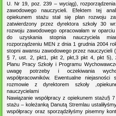
U. Nr 19, poz. 239 – wyciąg), rozporządzen
zawodowego nauczycieli. Efektem tej ana
opiekunem stażu stał się plan rozwoju za
zatwierdzony przez dyrektora szkoły 30 wr
rozwoju zawodowego opracowałam w oparciu
do uzyskania stopnia nauczyciela mi
rozporządzeniu MEN z dnia 1 grudnia 2004 ro
stopni awansu zawodowego przez nauczycieli (
§ 7, ust. 2, pkt1, pkt 2, pkt,3 pkt 4, pkt 5),
Planu Pracy Szkoły i Programu Wychowawcze
uwagę potrzeby i oczekiwania wych
współpracowników. Ewentualne niejasności 
rozmowie z dyrektorem szkoły ,opieku
nauczycielami
Nawiązanie współpracy z opiekunem stażu§ 7
stażu – koleżanką Danutą Stremlau ustaliłyśm
współpracy oraz sporządziłyśmy pisemny kont