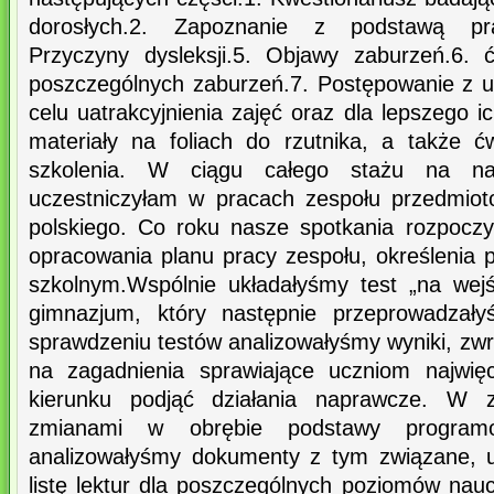
dorosłych.2. Zapoznanie z podstawą praw
Przyczyny dysleksji.5. Objawy zaburzeń.6. 
poszczególnych zaburzeń.7. Postępowanie z 
celu uatrakcyjnienia zajęć oraz dla lepszego 
materiały na foliach do rzutnika, a także ć
szkolenia. W ciągu całego stażu na na
uczestniczyłam w pracach zespołu przedmiot
polskiego. Co roku nasze spotkania rozpocz
opracowania planu pracy zespołu, określenia 
szkolnym.Wspólnie układałyśmy test „na wejś
gimnazjum, który następnie przeprowadzał
sprawdzeniu testów analizowałyśmy wyniki, zw
na zagadnienia sprawiające uczniom najwię
kierunku podjąć działania naprawcze. W z
zmianami w obrębie podstawy program
analizowałyśmy dokumenty z tym związane, u
listę lektur dla poszczególnych poziomów nau