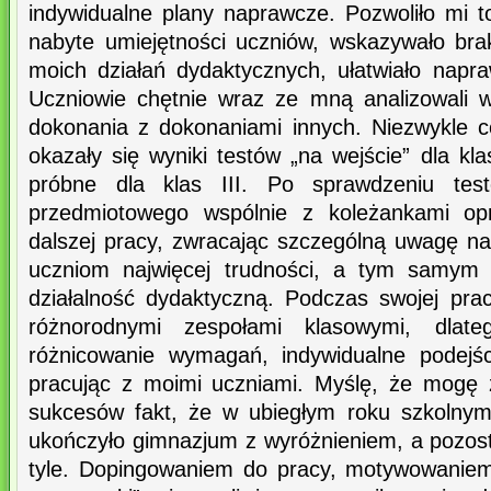
indywidualne plany naprawcze. Pozwoliło mi t
nabyte umiejętności uczniów, wskazywało brak
moich działań dydaktycznych, ułatwiało napr
Uczniowie chętnie wraz ze mną analizowali w
dokonania z dokonaniami innych. Niezwykle 
okazały się wyniki testów „na wejście” dla kl
próbne dla klas III. Po sprawdzeniu te
przedmiotowego wspólnie z koleżankami op
dalszej pracy, zwracając szczególną uwagę na
uczniom najwięcej trudności, a tym samym 
działalność dydaktyczną. Podczas swojej prac
różnorodnymi zespołami klasowymi, dlate
różnicowanie wymagań, indywidualne podejśc
pracując z moimi uczniami. Myślę, że mogę 
sukcesów fakt, że w ubiegłym roku szkolnym
ukończyło gimnazjum z wyróżnieniem, a pozosta
tyle. Dopingowaniem do pracy, motywowaniem