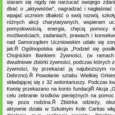
staram się nigdy nie narzucać swojego zdania
dbać o „aktywistów”, nagradzać i nagłaśniać 
wpajać uczniom dbałość o swój rozwój, szkoły 
różnych akcji charytatywnych, wspieram uc
pomysłowością, energia, chęcią pomocy i
możliwościach, zadaniach, prawach i konsek
nad Samorządem Uczniowskim udało się zorg
jak:Ř Ogólnopolska akcja „Podziel się posi
Chojnickim Bankiem Żywności, (w ramach 
dwudniowe zbiórki żywności, podczas których z
żywności, by przekazać ją najuboższym r
Debrzno).Ř Powołanie sztabu Wielkiej Orkie
składającej się z 32 wolontariuszy. Podczas k
Kwotę przekazano na konto fundacjiŘ Akcja „
celu zebranie środków pieniężnych na pomo
się poza rodzina.Ř Zbiórka odzieży, obu
aktywnie działa w Szkolnym Kole Caritas wł