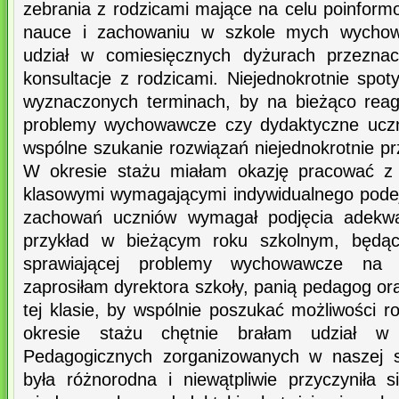
zebrania z rodzicami mające na celu poinform
nauce i zachowaniu w szkole mych wychow
udział w comiesięcznych dyżurach przeznac
konsultacje z rodzicami. Niejednokrotnie spo
wyznaczonych terminach, by na bieżąco reag
problemy wychowawcze czy dydaktyczne uczn
wspólne szukanie rozwiązań niejednokrotnie pr
W okresie stażu miałam okazję pracować z 
klasowymi wymagającymi indywidualnego podej
zachowań uczniów wymagał podjęcia adekwat
przykład w bieżącym roku szkolnym, będą
sprawiającej problemy wychowawcze na 
zaprosiłam dyrektora szkoły, panią pedagog or
tej klasie, by wspólnie poszukać możliwości 
okresie stażu chętnie brałam udział w
Pedagogicznych zorganizowanych w naszej s
była różnorodna i niewątpliwie przyczyniła 