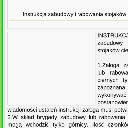
Instrukcja zabudowy i rabowania stojaków 
INSTRUKC
zabudowy 
stojaków ci
1.Załoga z
lub rabowa
ciernych 
zapoznana 
wykonywać
postanowi
wiadomości ustaleń instrukcji załoga musi potw
2.W skład brygady zabudowy lub rabowania 
mogą wchodzić tylko górnicy. Ilość członk