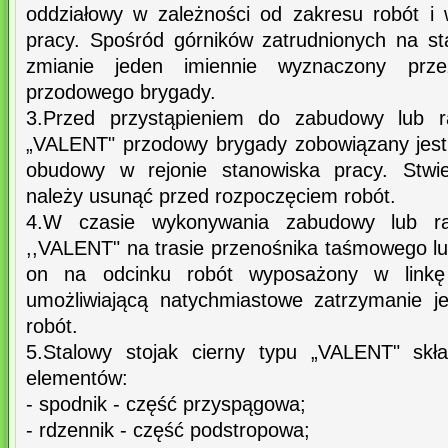
oddziałowy w zależności od zakresu robót i
pracy. Spośród górników zatrudnionych na s
zmianie jeden imiennie wyznaczony prze
przodowego brygady.
3.Przed przystąpieniem do zabudowy lub r
„VALENT" przodowy brygady zobowiązany jest
obudowy w rejonie stanowiska pracy. Stwie
należy usunąć przed rozpoczęciem robót.
4.W czasie wykonywania zabudowy lub ra
,,VALENT" na trasie przenośnika taśmowego l
on na odcinku robót wyposażony w linkę 
umożliwiającą natychmiastowe zatrzymanie j
robót.
5.Stalowy stojak cierny typu „VALENT" skł
elementów:
- spodnik - część przyspągowa;
- rdzennik - część podstropowa;