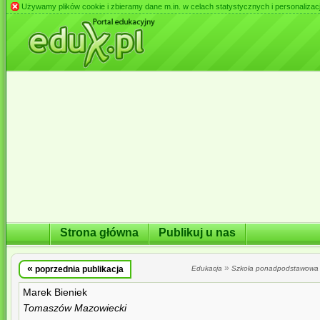
Używamy plików cookie i zbieramy dane m.in. w celach statystycznych i personalizacji 
Strona główna
Publikuj u nas
«
»
poprzednia publikacja
Edukacja
Szkoła ponadpodstawowa
Marek Bieniek
Tomaszów Mazowiecki