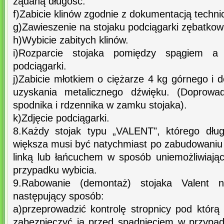
żądaną długość.
f)Zabicie klinów zgodnie z dokumentacją techni
g)Zawieszenie na stojaku podciągarki zębatkowe
h)Wybicie zabitych klinów.
i)Rozparcie stojaka pomiędzy spągiem 
podciągarki.
j)Zabicie młotkiem o ciężarze 4 kg górnego i
uzyskania metalicznego dźwięku. (Doprowad
spodnika i rdzennika w zamku stojaka).
k)Zdjęcie podciągarki.
8.Każdy stojak typu „VALENT", którego dłu
większa musi być natychmiast po zabudowaniu 
linką lub łańcuchem w sposób uniemożliwiają
przypadku wybicia.
9.Rabowanie (demontaż) stojaka Valent n
następujący sposób:
a)przeprowadzić kontrolę stropnicy pod którą
zabezpieczyć ją przed spadnięciem w przypad