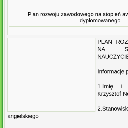
Plan rozwoju zawodowego na stopień a
dyplomowanego
PLAN RO
NA ST
NAUCZYCI
Informacje 
1.Imię i 
Krzysztof N
2.Stanowi
angielskiego