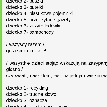
dziecko 2- puszki
dziecko 3- butelki
dziecko 4- plastikowe pojemniki
dziecko 5- przeczytane gazety
dziecko 6- zużyte lodówki
dziecko 7- samochody
/ wszyscy razem /
góra śmieci rośnie!
/ wszystkie dzieci stojąc wskazują na zasypan
głośno /
czy świat , nasz dom, jest już jednym wielkim 
dziecko 1- recykling
dziecko 2- trudne słowo
dziecko 3- oznacza
dziecko 4- ze starego – nowe.