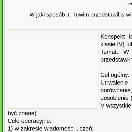
Dzi
W jaki sposób J. Tuwim przedstawił w w
Konspekt l
klasie IV( l
Temat: W 
przedstawił
Cel ogólny:
Utrwaleni
porównanie
uosobienie (
V-wszystkie
być znane)
Cele operacyjne:
1) w zakresie wiadomości uczeń: