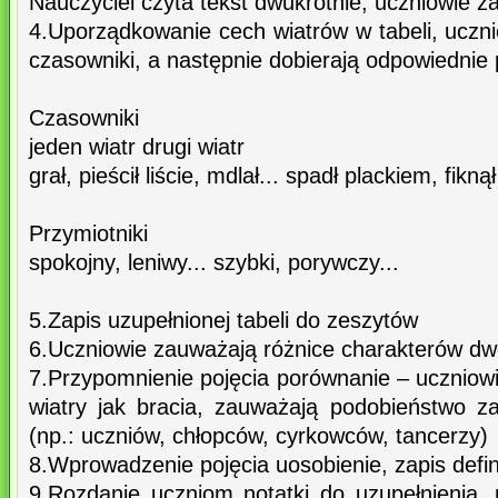
Nauczyciel czyta tekst dwukrotnie, uczniowie za
4.Uporządkowanie cech wiatrów w tabeli, uczn
czasowniki, a następnie dobierają odpowiednie 
Czasowniki
jeden wiatr drugi wiatr
grał, pieścił liście, mdlał... spadł plackiem, fiknął
Przymiotniki
spokojny, leniwy... szybki, porywczy...
5.Zapis uzupełnionej tabeli do zeszytów
6.Uczniowie zauważają różnice charakterów dw
7.Przypomnienie pojęcia porównanie – uczniow
wiatry jak bracia, zauważają podobieństwo za
(np.: uczniów, chłopców, cyrkowców, tancerzy)
8.Wprowadzenie pojęcia uosobienie, zapis defin
9.Rozdanie uczniom notatki do uzupełnienia