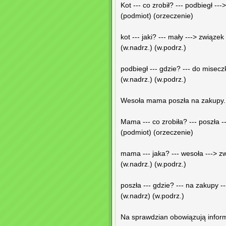
Kot --- co zrobił? --- podbiegł --
(podmiot) (orzeczenie)
kot --- jaki? --- mały ---> związe
(w.nadrz.) (w.podrz.)
podbiegł --- gdzie? --- do misec
(w.nadrz.) (w.podrz.)
Wesoła mama poszła na zakupy.
Mama --- co zrobiła? --- poszła 
(podmiot) (orzeczenie)
mama --- jaka? --- wesoła ---> 
(w.nadrz.) (w.podrz.)
poszła --- gdzie? --- na zakupy 
(w.nadrz) (w.podrz.)
Na sprawdzian obowiązują inform