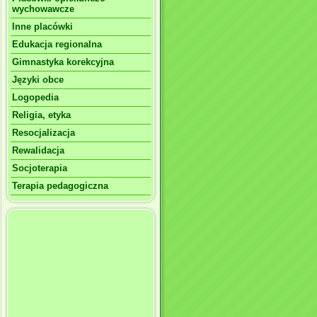
wychowawcze
Inne placówki
Edukacja regionalna
Gimnastyka korekcyjna
Języki obce
Logopedia
Religia, etyka
Resocjalizacja
Rewalidacja
Socjoterapia
Terapia pedagogiczna