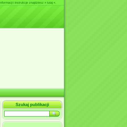
nformacji i instrukcje znajdziesz
» tutaj «
.
Szukaj publikacji