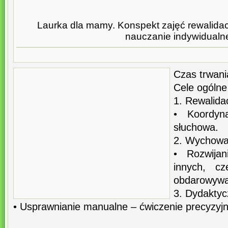
Laurka dla mamy. Konspekt zajęć rewalidac
nauczanie indywidualn
Czas trwani
Cele ogólne
1. Rewalida
• Koordyn
słuchowa.
2. Wychowa
• Rozwijan
innych, cz
obdarowywan
3. Dydaktyc
• Usprawnianie manualne – ćwiczenie precyzyj