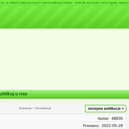
. w celach statystycznych i personalizacji reklam. Jeśli nie wyrażasz na to zgody, więcej i
ublikuj u nas
»
»
Edukacja
Rewalidacja
następna publikacja
48835
Numer:
2022-05-28
Przesłano: