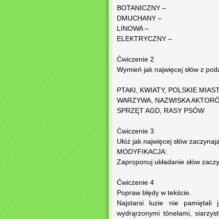
BOTANICZNY –
DMUCHANY –
LINOWA –
ELEKTRYCZNY –
Ćwiczenie 2
Wymień jak najwięcej słów z poda
PTAKI, KWIATY, POLSKIE MIAS
WARZYWA, NAZWISKA AKTORÓ
SPRZĘT AGD, RASY PSÓW
Ćwiczenie 3
Ułóż jak najwięcej słów zaczynaj
MODYFIKACJA:
Zaproponuj układanie słów zaczy
Ćwiczenie 4
Popraw błędy w tekście.
Najstarsi luzie nie pamiętali
wydrąrzonymi tónelami, siarzys