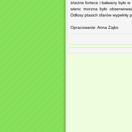
śńeżne fortece i bałwany było w
wienc morzna było obserwować j
Odłosy ptasich sfarów wypełnły pa
Opracowanie: Anna Zajko