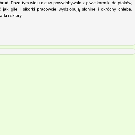
 brud. Poza tym wielu ojcuw powydobywało z piwic karmiki da ptaków,
ak gile i sikorki pracowcie wydziobują słonine i okróchy chleba.
rki i skfery.