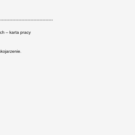
------------------------------------
ch – karta pracy
kojarzenie.