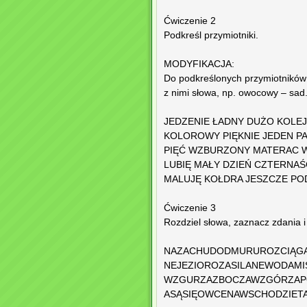
Ćwiczenie 2
Podkreśl przymiotniki.
MODYFIKACJA:
Do podkreślonych przymiotników
z nimi słowa, np. owocowy – sad
JEDZENIE ŁADNY DUŻO KOLE
KOLOROWY PIĘKNIE JEDEN PA
PIĘĆ WZBURZONY MATERAC 
LUBIĘ MAŁY DZIEŃ CZTERNA
MALUJĘ KOŁDRA JESZCZE PO
Ćwiczenie 3
Rozdziel słowa, zaznacz zdania i
NAZACHUDODMURUROZCIĄGA
NEJEZIOROZASILANEWODAMI
WZGURZAZBOCZAWZGÓRZAPO
ASĄSIĘOWCENAWSCHODZIETA