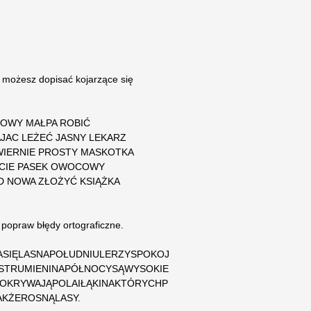
 możesz dopisać kojarzące się
.
JOWY MAŁPA ROBIĆ
JAC LEŻEĆ JASNY LEKARZ
WIERNIE PROSTY MASKOTKA
ŚCIE PASEK OWOCOWY
D NOWA ZŁOŻYĆ KSIĄŻKA
 popraw błędy ortograficzne.
SIĘLASNAPOŁUDNIULERZYSPOKOJ
STRUMIENINAPÓŁNOCYSĄWYSOKIE
KRYWAJĄPOLAIŁĄKINAKTÓRYCHP
KŻEROSNĄLASY.