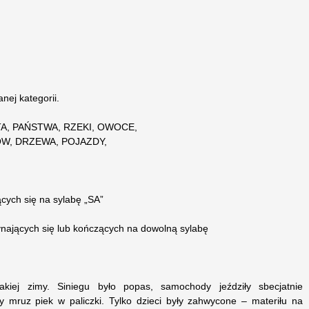
nej kategorii.
TA, PAŃSTWA, RZEKI, OWOCE,
W, DRZEWA, POJAZDY,
ących się na sylabę „SA”
nających się lub kończących na dowolną sylabę
 jakiej zimy. Siniegu było popas, samochody jeździły sbecjatnie
ty mruz piek w paliczki. Tylko dzieci były zahwycone – materiłu na