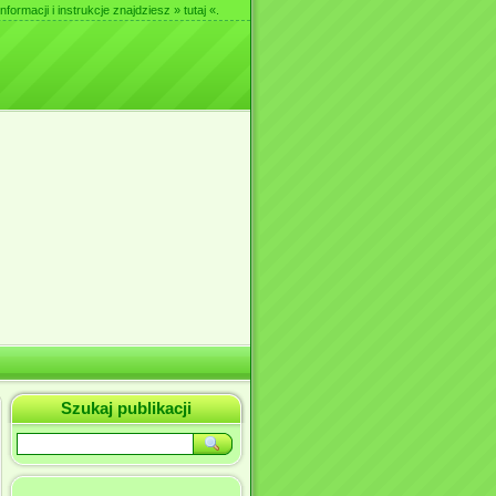
nformacji i instrukcje znajdziesz
» tutaj «
.
Szukaj publikacji