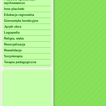
wychowawcze
Inne placówki
Edukacja regionalna
Gimnastyka korekcyjna
Języki obce
Logopedia
Religia, etyka
Resocjalizacja
Rewalidacja
Socjoterapia
Terapia pedagogiczna