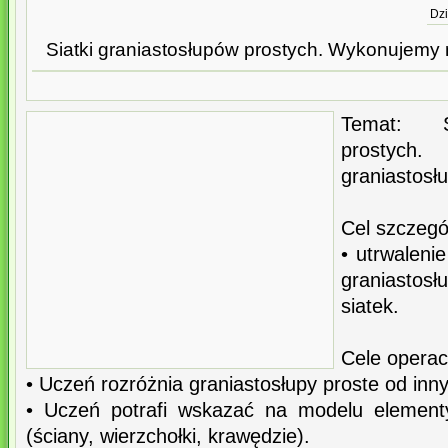
Dzi
Siatki graniastosłupów prostych. Wykonujemy
Temat: Si
prostych
graniastosł
Cel szczegół
• utrwaleni
graniastos
siatek.
Cele operac
• Uczeń rozróżnia graniastosłupy proste od inny
• Uczeń potrafi wskazać na modelu element
(ściany, wierzchołki, krawędzie).