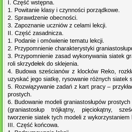
I. Część wstępna.
1. Powitanie klasy i czynności porządkowe.
2. Sprawdzenie obecności.
3. Zapoznanie uczniów z celami lekcji.
II. Część zasadnicza.
1. Podanie i omówienie tematu lekcji.
2. Przypomnienie charakterystyki graniastosłupó
3. Przypomnienie zasad wykonywania siatek gr
roli skrzydełek do sklejenia.
4. Budowa sześcianów z klocków Reko, rozkł
uzyskać jego siatkę, rysowanie różnych siatek 
5. Rozwiązywanie zadań z kart pracy – przykła
prostych.
6. Budowanie modeli graniastosłupów prostyc
(graniastosłup trójkątny, pięciokątny, sze
tworzenie siatek tych modeli z wykorzystaniem 
III. Część końcowa.