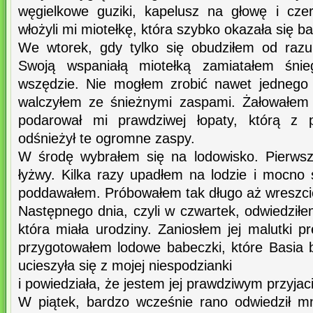
węgielkowe guziki, kapelusz na głowę i cze
włożyli mi miotełkę, która szybko okazała się 
We wtorek, gdy tylko się obudziłem od razu
Swoją wspaniałą miotełką zamiatałem śnie
wszędzie. Nie mogłem zrobić nawet jednego 
walczyłem ze śnieżnymi zaspami. Żałowałem
podarował mi prawdziwej łopaty, którą z 
odśnieżył te ogromne zaspy.
W środę wybrałem się na lodowisko. Pierwsz
łyżwy. Kilka razy upadłem na lodzie i mocno s
poddawałem. Próbowałem tak długo aż wreszcie
Następnego dnia, czyli w czwartek, odwiedził
która miała urodziny. Zaniosłem jej malutki pr
przygotowałem lodowe babeczki, które Basia b
ucieszyła się z mojej niespodzianki
i powiedziała, że jestem jej prawdziwym przyjac
W piątek, bardzo wcześnie rano odwiedził m