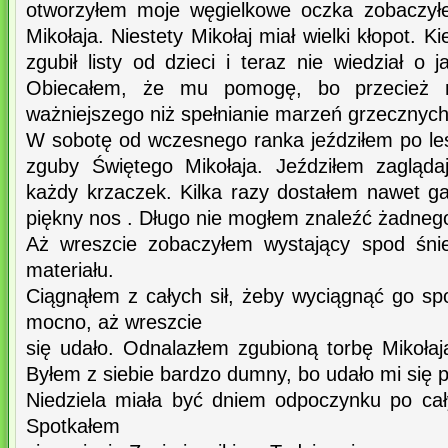
otworzyłem moje węgielkowe oczka zobaczył
Mikołaja. Niestety Mikołaj miał wielki kłopot. K
zgubił listy od dzieci i teraz nie wiedział o 
Obiecałem, że mu pomogę, bo przecież 
ważniejszego niż spełnianie marzeń grzecznych 
W sobotę od wczesnego ranka jeździłem po les
zguby Świętego Mikołaja. Jeździłem zagląd
każdy krzaczek. Kilka razy dostałem nawet g
piękny nos . Długo nie mogłem znaleźć żadnego 
Aż wreszcie zobaczyłem wystający spod śni
materiału.
Ciągnąłem z całych sił, żeby wyciągnąć go sp
mocno, aż wreszcie
się udało. Odnalazłem zgubioną torbę Mikołaja 
Byłem z siebie bardzo dumny, bo udało mi się p
Niedziela miała być dniem odpoczynku po ca
Spotkałem