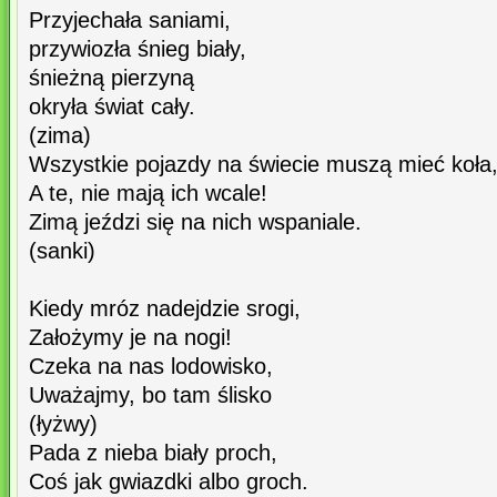
Przyjechała saniami,
przywiozła śnieg biały,
śnieżną pierzyną
okryła świat cały.
(zima)
Wszystkie pojazdy na świecie muszą mieć koła, 
A te, nie mają ich wcale!
Zimą jeździ się na nich wspaniale.
(sanki)
Kiedy mróz nadejdzie srogi,
Założymy je na nogi!
Czeka na nas lodowisko,
Uważajmy, bo tam ślisko
(łyżwy)
Pada z nieba biały proch,
Coś jak gwiazdki albo groch.