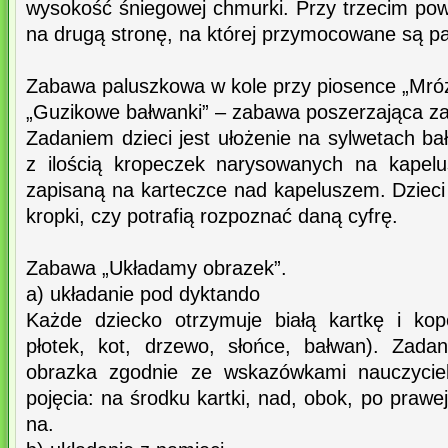
wysokość śniegowej chmurki. Przy trzecim pow
na drugą stronę, na której przymocowane są pa
Zabawa paluszkowa w kole przy piosence „Mróz
„Guzikowe bałwanki” – zabawa poszerzająca zak
Zadaniem dzieci jest ułożenie na sylwetach b
z ilością kropeczek narysowanych na kapelu
zapisaną na karteczce nad kapeluszem. Dzieci
kropki, czy potrafią rozpoznać daną cyfrę.
Zabawa „Układamy obrazek”.
a) układanie pod dyktando
Każde dziecko otrzymuje białą kartkę i ko
płotek, kot, drzewo, słońce, bałwan). Zadan
obrazka zgodnie ze wskazówkami nauczycielk
pojęcia: na środku kartki, nad, obok, po prawej 
na.