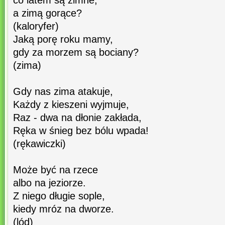
co latem są zimne,
a zimą gorące?
(kaloryfer)
Jaką porę roku mamy,
gdy za morzem są bociany?
(zima)
Gdy nas zima atakuje,
Każdy z kieszeni wyjmuje,
Raz - dwa na dłonie zakłada,
Ręka w śnieg bez bólu wpada!
(rękawiczki)
Może być na rzece
albo na jeziorze.
Z niego długie sople,
kiedy mróz na dworze.
(lód)