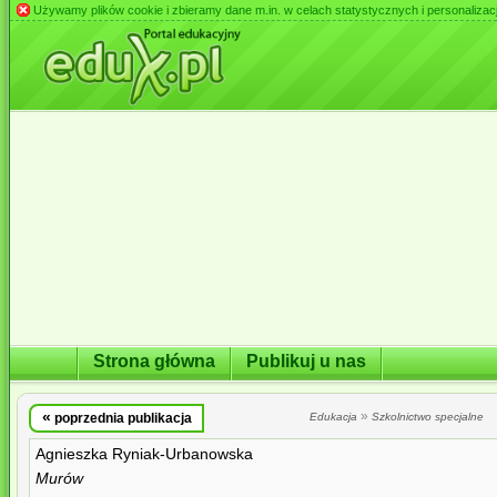
Używamy plików cookie i zbieramy dane m.in. w celach statystycznych i personalizacji 
Strona główna
Publikuj u nas
«
»
poprzednia publikacja
Edukacja
Szkolnictwo specjalne
Agnieszka Ryniak-Urbanowska
Murów