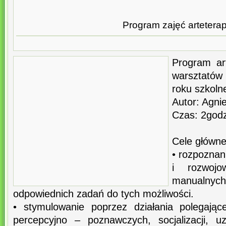
Program zajęć arteterap
Program art
warsztató
roku szkol
Autor: Agn
Czas: 2godz
Cele główn
• rozpoznan
i rozwojo
manualnyc
odpowiednich zadań do tych możliwości.
• stymulowanie poprzez działania polegając
percepcyjno – poznawczych, socjalizacji, u