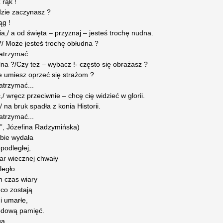
 rąk !
dzie zaczynasz ?
ąg !
ia,/ a od święta – przyznaj – jesteś trochę nudna.
/ Może jesteś trochę obłudna ?
atrzymać...
lna ?/Czy też – wybacz !- często się obrażasz ?
e umiesz oprzeć się strażom ?
atrzymać...
,/ wręcz przeciwnie – chcę cię widzieć w glorii.
na bruk spadła z konia Historii.
atrzymać...
ci”, Józefina Radzymińska)
ebie wydała
podległej,
dar wiecznej chwały
legło.
en czas wiary
 co zostają
i umarłe,
rodową pamięć.
ga