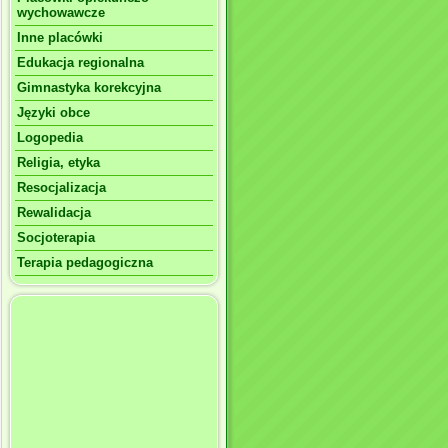
wychowawcze
Inne placówki
Edukacja regionalna
Gimnastyka korekcyjna
Języki obce
Logopedia
Religia, etyka
Resocjalizacja
Rewalidacja
Socjoterapia
Terapia pedagogiczna