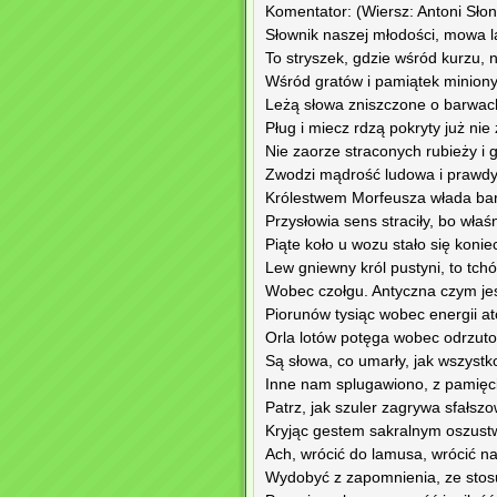
Komentator: (Wiersz: Antoni Sło
Słownik naszej młodości, mowa la
To stryszek, gdzie wśród kurzu, n
Wśród gratów i pamiątek miniony
Leżą słowa zniszczone o barwach
Pług i miecz rdzą pokryty już nie 
Nie zaorze straconych rubieży i g
Zwodzi mądrość ludowa i prawdy
Królestwem Morfeusza włada barb
Przysłowia sens straciły, bo właś
Piąte koło u wozu stało się konie
Lew gniewny król pustyni, to tch
Wobec czołgu. Antyczna czym jes
Piorunów tysiąc wobec energii a
Orla lotów potęga wobec odrzut
Są słowa, co umarły, jak wszystk
Inne nam splugawiono, z pamięci
Patrz, jak szuler zagrywa sfałsz
Kryjąc gestem sakralnym oszust
Ach, wrócić do lamusa, wrócić n
Wydobyć z zapomnienia, ze stos