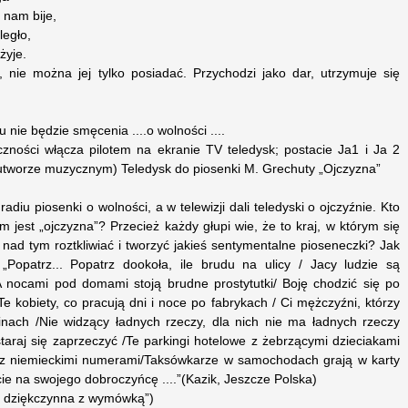
 nam bije,
legło,
 żyje.
 nie można jej tylko posiadać. Przychodzi jako dar, utrzymuje się
 nie będzie smęcenia ....o wolności ....
czności włącza pilotem na ekranie TV teledysk; postacie Ja1 i Ja 2
utworze muzycznym) Teledysk do piosenki M. Grechuty „Ojczyzna”
iu piosenki o wolności, a w telewizji dali teledyski o ojczyźnie. Kto
 jest „ojczyzna”? Przecież każdy głupi wie, że to kraj, w którym się
ię nad tym roztkliwiać i tworzyć jakieś sentymentalne pioseneczki? Jak
„Popatrz... Popatrz dookoła, ile brudu na ulicy / Jacy ludzie są
 A nocami pod domami stoją brudne prostytutki/ Boję chodzić się po
 Te kobiety, co pracują dni i noce po fabrykach / Ci mężczyźni, którzy
inach /Nie widzący ładnych rzeczy, dla nich nie ma ładnych rzeczy
staraj się zaprzeczyć /Te parkingi hotelowe z żebrzącymi dzieciakami
o z niemieckimi numerami/Taksówkarze w samochodach grają w karty
ie na swojego dobroczyńcę ....”(Kazik, Jeszcze Polska)
wa dziękczynna z wymówką”)