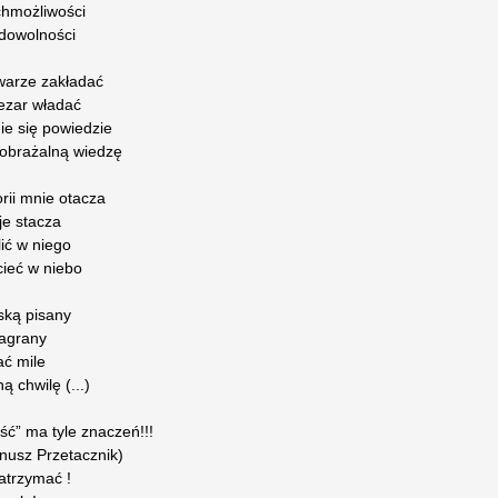
chmożliwości
udowolności
warze zakładać
ezar władać
ie się powiedzie
obrażalną wiedzę
orii mnie otacza
je stacza
ić w niego
cieć w niebo
ską pisany
nagrany
ać mile
 chwilę (...)
ść” ma tyle znaczeń!!!
nusz Przetacznik)
zatrzymać !