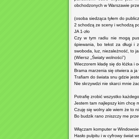
obchodzonych w Warszawie przed
(osoba siedząca tyłem do publicz
2 schodzą ze sceny i wchodzą p
JA 1-zło
Czy w tym radiu nie mogą pusz
śpiewania, bo tekst za długi i
swoboda, luz, niezależność, to j
(Wiersz „Światy wolności”)
Wieczorem kładę się do łóżka i
Brama marzenia się otwiera a ja
Trafiam do świata snu gdzie jes
Nie skrzywdzi nie skarci mnie ż
Potrafię zrobić wszystko każdeg
Jestem tam najlepszy kim chcę 
Czuję się wolny ale wiem że to 
Bo budzik rano zniszczy me prze
Włączam komputer w Windowsie 
Hasło pulpitu i w cyfrowy świat w