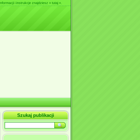
nformacji i instrukcje znajdziesz
» tutaj «
.
Szukaj publikacji