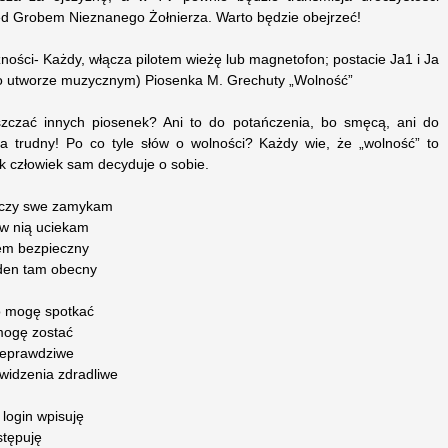
 Grobem Nieznanego Żołnierza. Warto będzie obejrzeć!
ności- Każdy, włącza pilotem wieżę lub magnetofon; postacie Ja1 i Ja
o utworze muzycznym) Piosenka M. Grechuty „Wolność”
czać innych piosenek? Ani to do potańczenia, bo smęcą, ani do
 za trudny! Po co tyle słów o wolności? Każdy wie, że „wolność” to
ak człowiek sam decyduje o sobie.
 oczy swe zamykam
 w nią uciekam
tem bezpieczny
aden tam obecny
o mogę spotkać
mogę zostać
nieprawdziwe
widzenia zdradliwe
login wpisuję
stępuję