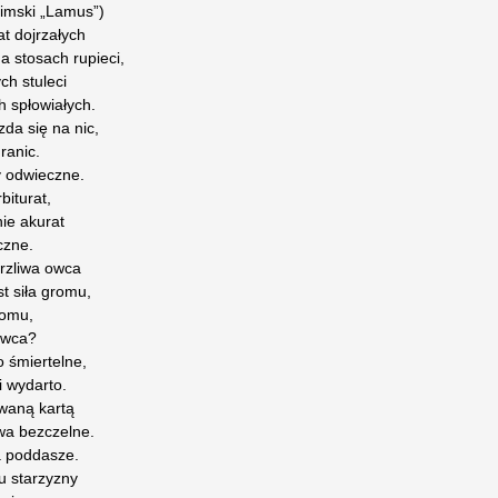
nimski „Lamus”)
t dojrzałych
a stosach rupieci,
ch stuleci
 spłowiałych.
zda się na nic,
ranic.
 odwieczne.
iturat,
nie akurat
czne.
órzliwa owca
t siła gromu,
tomu,
owca?
o śmiertelne,
 wydarto.
owaną kartą
wa bezczelne.
a poddasze.
u starzyzny