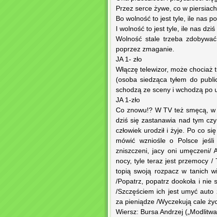
Przez serce żywe, co w piersiach
Bo wolność to jest tyle, ile nas po
I wolność to jest tyle, ile nas dziś
Wolność stale trzeba zdobywać,
poprzez zmaganie.
JA 1- zło
Włączę telewizor, może chociaż tu
(osoba siedząca tyłem do publi
schodzą ze sceny i wchodzą po 
JA 1-zło
Co znowu!? W TV też smęcą, w rad
dziś się zastanawia nad tym czym
człowiek urodził i żyje. Po co s
mówić wzniośle o Polsce jeśli 
zniszczeni, jacy oni umęczeni/
nocy, tyle teraz jest przemocy /
topią swoją rozpacz w tanich w
/Popatrz, popatrz dookoła i nie 
/Szczęściem ich jest umyć aut
za pieniądze /Wyczekują cale życ
Wiersz: Bursa Andrzej („Modlit