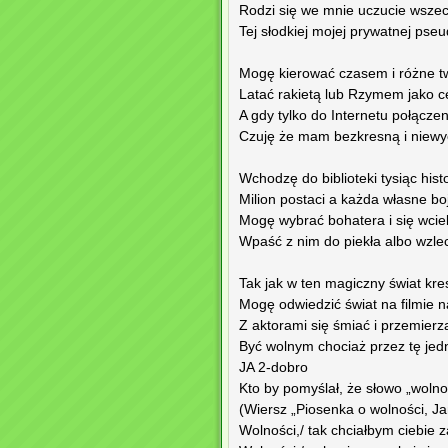
Rodzi się we mnie uczucie wsze
Tej słodkiej mojej prywatnej pse
Mogę kierować czasem i różne t
Latać rakietą lub Rzymem jako c
A gdy tylko do Internetu połączen
Czuję że mam bezkresną i niewy
Wchodzę do biblioteki tysiąc hist
Milion postaci a każda własne bo
Mogę wybrać bohatera i się wciel
Wpaść z nim do piekła albo wzle
Tak jak w ten magiczny świat kre
Mogę odwiedzić świat na filmie 
Z aktorami się śmiać i przemierz
Być wolnym chociaż przez tę jedną
JA 2-dobro
Kto by pomyślał, że słowo „wolno
(Wiersz „Piosenka o wolności, Ja
Wolności,/ tak chciałbym ciebie 