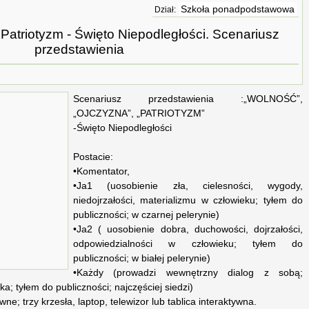
Szkoła ponadpodstawowa
Dział:
Patriotyzm - Święto Niepodległości. Scenariusz
przedstawienia
Scenariusz przedstawienia :„WOLNOŚĆ”,
„OJCZYZNA”, „PATRIOTYZM”
-Święto Niepodległości
Postacie:
•Komentator,
•Ja1 (uosobienie zła, cielesności, wygody,
niedojrzałości, materializmu w człowieku; tyłem do
publiczności; w czarnej pelerynie)
•Ja2 ( uosobienie dobra, duchowości, dojrzałości,
odpowiedzialności w człowieku; tyłem do
publiczności; w białej pelerynie)
•Każdy (prowadzi wewnętrzny dialog z sobą;
a; tyłem do publiczności; najczęściej siedzi)
e; trzy krzesła, laptop, telewizor lub tablica interaktywna.