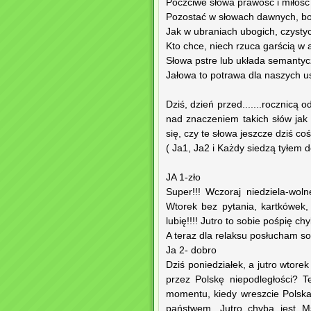
Poczciwe słowa prawość i miłość
Pozostać w słowach dawnych, bo
Jak w ubraniach ubogich, czysty
Kto chce, niech rzuca garścią w 
Słowa pstre lub układa semantycz
Jałowa to potrawa dla naszych us
Dziś, dzień przed.......rocznicą 
nad znaczeniem takich słów j
się, czy te słowa jeszcze dziś coś
( Ja1, Ja2 i Każdy siedzą tyłem 
JA 1-zło
Super!!! Wczoraj niedziela-woln
Wtorek bez pytania, kartkówek,
lubię!!!! Jutro to sobie pośpię ch
A teraz dla relaksu posłucham sob
Ja 2- dobro
Dziś poniedziałek, a jutro wtorek
przez Polskę niepodległości? Te
momentu, kiedy wreszcie Polska
państwem. Jutro chyba jest M