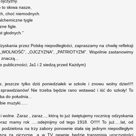
 ojczyzny.
 to słowa nasze,
ch, choć niemodnych.
alchemiczne tygle
ne figle.
t głodnych.”
odzyskania przez Polskę niepodległości, zapraszamy na chwilę refleksji
ak „WOLNOŚĆ”, „OJCZYZNA”, „PATRIOTYZM”. Wspólnie zastanowimy
 znaczą...
do publiczności; Ja1 i 2 siedzą przed Każdym)
e, jeszcze tylko dziś poniedziałek w szkole i znowu wolny dzień!!!
 sprawdzianów! Nie trzeba będzie rano wstawać i iść do szkoły! To
yba do południa...
ie muzyki......
 i wolne. Zaraz , zaraz..., którą to już świętujemy rocznicę odzyskania
raz mamy rok .....odejmijmy od tego 1918. O!!!!! To już.....lat, od
 podzielona na trzy zabory ponownie stała się jednym niepodległym
sza za ojczyznę, a w TV pewnie będzie transmisja uroczystości