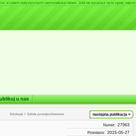
. w celach statystycznych i personalizacji reklam. Jeśli nie wyrażasz na to zgody, więcej i
ublikuj u nas
»
»
Edukacja
Szkoła ponadpodstawowa
następna publikacja
27963
Numer:
2015-05-27
Przesłano: