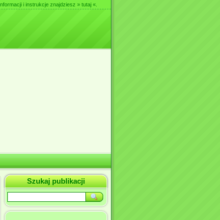
nformacji i instrukcje znajdziesz
» tutaj «
.
Szukaj publikacji