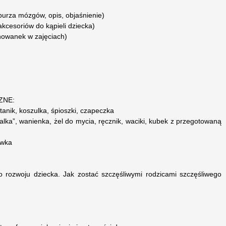
urza mózgów, opis, objaśnienie)
kcesoriów do kąpieli dziecka)
howanek w zajęciach)
ZNE:
anik, koszulka, śpioszki, czapeczka
„lalka”, wanienka, żel do mycia, ręcznik, waciki, kubek z przegotowaną
iwka
 o rozwoju dziecka. Jak zostać szczęśliwymi rodzicami szczęśliwego