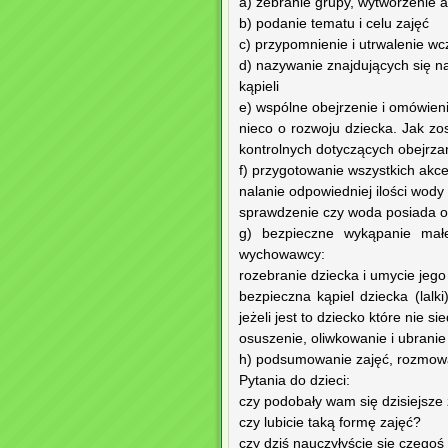
a) zebranie grupy, wytworzenie a
b) podanie tematu i celu zajęć
c) przypomnienie i utrwalenie w
d) nazywanie znajdujących się n
kąpieli
e) wspólne obejrzenie i omówieni
nieco o rozwoju dziecka. Jak zo
kontrolnych dotyczących obejrza
f) przygotowanie wszystkich akces
nalanie odpowiedniej ilości wody
sprawdzenie czy woda posiada 
g) bezpieczne wykąpanie małe
wychowawcy:
rozebranie dziecka i umycie jego
bezpieczna kąpiel dziecka (lalk
jeżeli jest to dziecko które nie sie
osuszenie, oliwkowanie i ubranie
h) podsumowanie zajęć, rozmowa
Pytania do dzieci:
czy podobały wam się dzisiejsze 
czy lubicie taką formę zajęć?
czy dziś nauczyłyście się czego