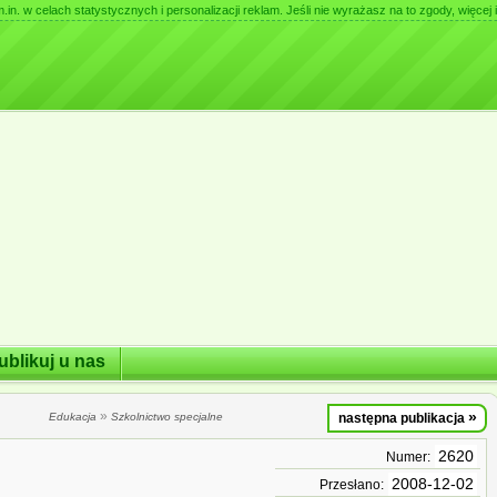
. w celach statystycznych i personalizacji reklam. Jeśli nie wyrażasz na to zgody, więcej i
ublikuj u nas
»
»
Edukacja
Szkolnictwo specjalne
następna publikacja
2620
Numer:
2008-12-02
Przesłano: