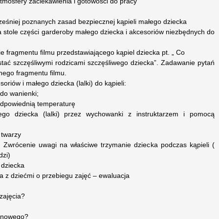
tmosfery zaciekawienia i gotowości do pracy
cześniej poznanych zasad bezpiecznej kąpieli małego dziecka
a stole części garderoby małego dziecka i akcesoriów niezbędnych do
e fragmentu filmu przedstawiającego kąpiel dziecka pt. „ Co
stać szczęśliwymi rodzicami szczęśliwego dziecka”. Zadawanie pytań
nego fragmentu filmu.
oriów i małego dziecka (lalki) do kąpieli:
 do wanienki;
odpowiednią temperaturę
go dziecka (lalki) przez wychowanki z instruktarzem i pomocą
 twarzy
i) Zwrócenie uwagi na właściwe trzymanie dziecka podczas kąpieli (
dzi)
 dziecka
 z dziećmi o przebiegu zajęć – ewaluacja
zajęcia?
ś nowego?