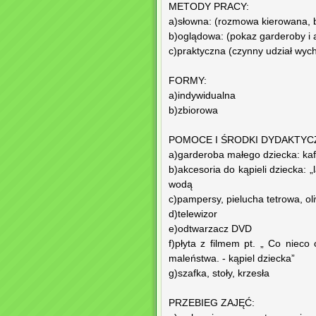
METODY PRACY:
a)słowna: (rozmowa kierowana, b
b)oglądowa: (pokaz garderoby i a
c)praktyczna (czynny udział wyc
FORMY:
a)indywidualna
b)zbiorowa
POMOCE I ŚRODKI DYDAKTYC
a)garderoba małego dziecka: kaft
b)akcesoria do kąpieli dziecka: 
wodą
c)pampersy, pielucha tetrowa, ol
d)telewizor
e)odtwarzacz DVD
f)płyta z filmem pt. „ Co nieco
maleństwa. - kąpiel dziecka”
g)szafka, stoły, krzesła
PRZEBIEG ZAJĘĆ: