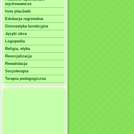
wychowawcze
Inne placówki
Edukacja regionalna
Gimnastyka korekcyjna
Języki obce
Logopedia
Religia, etyka
Resocjalizacja
Rewalidacja
Socjoterapia
Terapia pedagogiczna