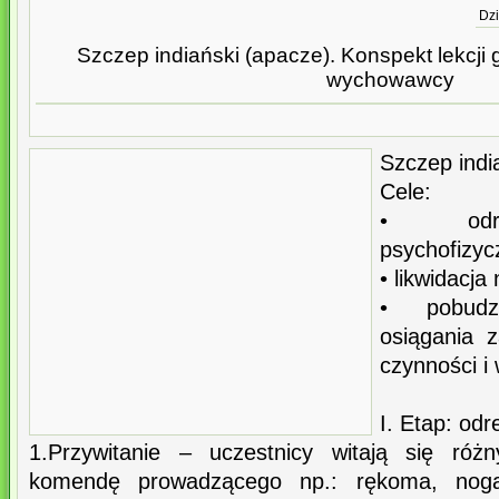
Dzi
Szczep indiański (apacze). Konspekt lekcji 
wychowawcy
Szczep indi
Cele:
• odre
psychofizyc
• likwidacja 
• pobudz
osiągania 
czynności i
I. Etap: od
1.Przywitanie – uczestnicy witają się róż
komendę prowadzącego np.: rękoma, nogam