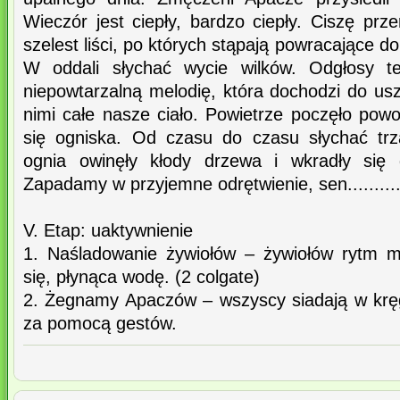
Wieczór jest ciepły, bardzo ciepły. Ciszę pr
szelest liści, po których stąpają powracające 
W oddali słychać wycie wilków. Odgłosy te
niepowtarzalną melodię, która dochodzi do us
nimi całe nasze ciało. Powietrze poczęło pow
się ogniska. Od czasu do czasu słychać trz
ognia owinęły kłody drzewa i wkradły się 
Zapadamy w przyjemne odrętwienie, sen.........
V. Etap: uaktywnienie
1. Naśladowanie żywiołów – żywiołów rytm m
się, płynąca wodę. (2 colgate)
2. Żegnamy Apaczów – wszyscy siadają w kręg
za pomocą gestów.