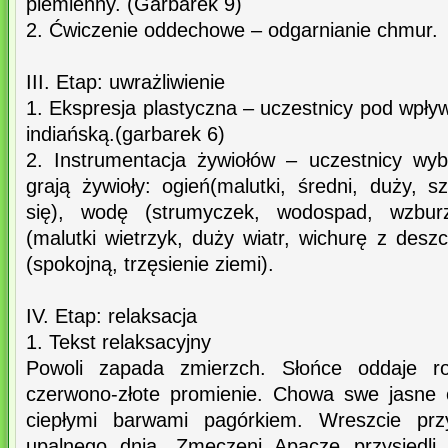
plemienny. (Garbarek 9)
2. Ćwiczenie oddechowe – odgarnianie chmur.
III. Etap: uwrażliwienie
1. Ekspresja plastyczna – uczestnicy pod wpł
indiańską.(garbarek 6)
2. Instrumentacja żywiołów – uczestnicy wybi
grają żywioły: ogień(malutki, średni, duży, s
się), wodę (strumyczek, wodospad, wzbur
(malutki wietrzyk, duży wiatr, wichurę z desz
(spokojną, trzęsienie ziemi).
IV. Etap: relaksacja
1. Tekst relaksacyjny
Powoli zapada zmierzch. Słońce oddaje roz
czerwono-złote promienie. Chowa swe jasne 
ciepłymi barwami pagórkiem. Wreszcie przy
upalnego dnia. Zmęczeni Apacze przysiedl