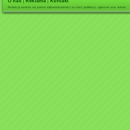
O nas
|
Reklama
|
Kontakt
Redakcja serwisu nie ponosi odpowiedzialności za treść publikacji, ogłoszeń oraz reklam.