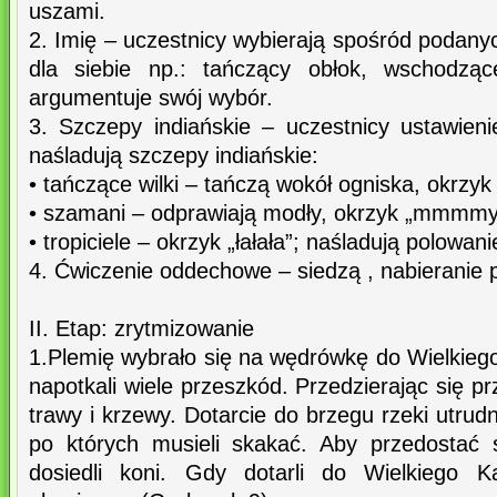
uszami.
2. Imię – uczestnicy wybierają spośród podanyc
dla siebie np.: tańczący obłok, wschodząc
argumentuje swój wybór.
3. Szczepy indiańskie – uczestnicy ustawien
naśladują szczepy indiańskie:
• tańczące wilki – tańczą wokół ogniska, okrzy
• szamani – odprawiają modły, okrzyk „mmmmy
• tropiciele – okrzyk „łałała”; naśladują polowa
4. Ćwiczenie oddechowe – siedzą , nabieranie 
II. Etap: zrytmizowanie
1.Plemię wybrało się na wędrówkę do Wielkieg
napotkali wiele przeszkód. Przedzierając się p
trawy i krzewy. Dotarcie do brzegu rzeki utrudn
po których musieli skakać. Aby przedostać 
dosiedli koni. Gdy dotarli do Wielkiego Ka