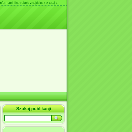
nformacji i instrukcje znajdziesz
» tutaj «
.
Szukaj publikacji