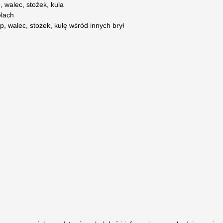
, walec, stożek, kula
elach
p, walec, stożek, kulę wśród innych brył