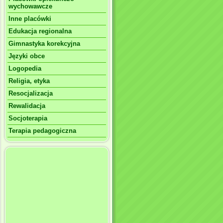
wychowawcze
Inne placówki
Edukacja regionalna
Gimnastyka korekcyjna
Języki obce
Logopedia
Religia, etyka
Resocjalizacja
Rewalidacja
Socjoterapia
Terapia pedagogiczna