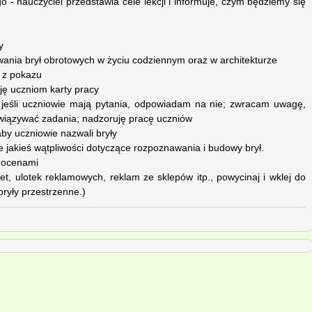
- nauczyciel przedstawia cele lekcji i informuje, czym będziemy się
y
ania brył obrotowych w życiu codziennym oraz w architekturze
 z pokazu
ję uczniom karty pracy
; jeśli uczniowie mają pytania, odpowiadam na nie; zwracam uwagę,
ozwiązywać zadania; nadzoruję pracę uczniów
aby uczniowie nazwali bryły
e jakieś wątpliwości dotyczące rozpoznawania i budowy brył.
 ocenami
, ulotek reklamowych, reklam ze sklepów itp., powycinaj i wklej do
ryły przestrzenne.)