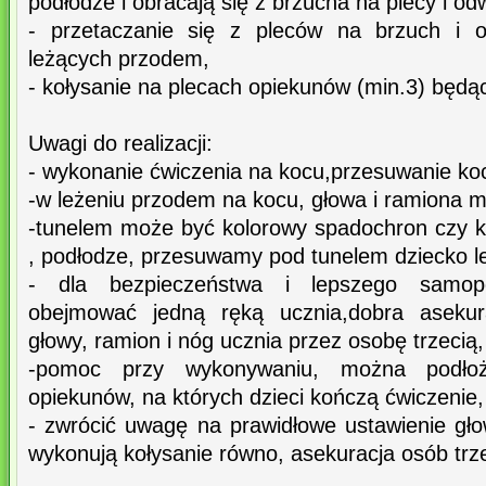
podłodze i obracają się z brzucha na plecy i od
- przetaczanie się z pleców na brzuch i o
leżących przodem,
- kołysanie na plecach opiekunów (min.3) będą
Uwagi do realizacji:
- wykonanie ćwiczenia na kocu,przesuwanie koc
-w leżeniu przodem na kocu, głowa i ramiona 
-tunelem może być kolorowy spadochron czy k
, podłodze, przesuwamy pod tunelem dziecko l
- dla bezpieczeństwa i lepszego samop
obejmować jedną ręką ucznia,dobra asekura
głowy, ramion i nóg ucznia przez osobę trzecią,
-pomoc przy wykonywaniu, można podło
opiekunów, na których dzieci kończą ćwiczenie,
- zwrócić uwagę na prawidłowe ustawienie gło
wykonują kołysanie równo, asekuracja osób trz