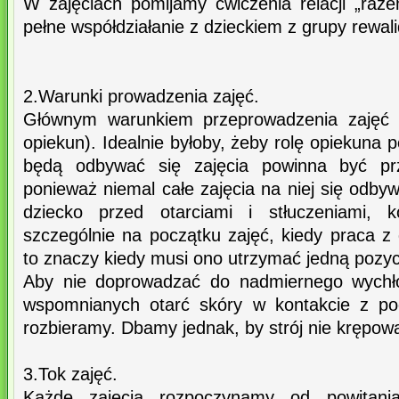
W zajęciach pomijamy ćwiczenia relacji „raze
pełne współdziałanie z dzieckiem z grupy rewa
2.Warunki prowadzenia zajęć.
Głównym warunkiem przeprowadzenia zajęć j
opiekun). Idealnie byłoby, żeby rolę opiekuna pe
będą odbywać się zajęcia powinna być prz
ponieważ niemal całe zajęcia na niej się odbyw
dziecko przed otarciami i stłuczeniami, 
szczególnie na początku zajęć, kiedy praca z 
to znaczy kiedy musi ono utrzymać jedną pozyc
Aby nie doprowadzać do nadmiernego wychłod
wspomnianych otarć skóry w kontakcie z pod
rozbieramy. Dbamy jednak, by strój nie krępow
3.Tok zajęć.
Każde zajęcia rozpoczynamy od powitan