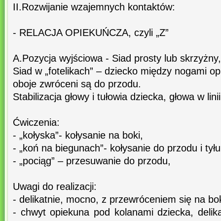
II.Rozwijanie wzajemnych kontaktów:
- RELACJA OPIEKUŃCZA, czyli „Z”
A.Pozycja wyjściowa - Siad prosty lub skrzyżny
Siad w „fotelikach” – dziecko między nogami op
oboje zwróceni są do przodu.
Stabilizacja głowy i tułowia dziecka, głowa w lini
Ćwiczenia:
- „kołyska”- kołysanie na boki,
- „koń na biegunach”- kołysanie do przodu i tyłu
- „pociąg” – przesuwanie do przodu,
Uwagi do realizacji:
- delikatnie, mocno, z przewróceniem się na bok
- chwyt opiekuna pod kolanami dziecka, delik