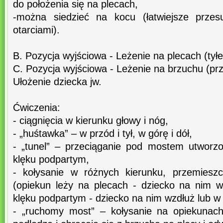
do położenia się na plecach,
-można siedzieć na kocu (łatwiejsze przes
otarciami).
B. Pozycja wyjściowa - Leżenie na plecach (tył
C. Pozycja wyjściowa - Leżenie na brzuchu (p
Ułożenie dziecka jw.
Ćwiczenia:
- ciągnięcia w kierunku głowy i nóg,
- „huśtawka” – w przód i tył, w górę i dół,
- „tunel” – przeciąganie pod mostem utwor
klęku podpartym,
- kołysanie w różnych kierunku, przemieszc
(opiekun leży na plecach - dziecko na nim w
klęku podpartym - dziecko na nim wzdłuż lub w
- „ruchomy most” – kołysanie na opiekunach