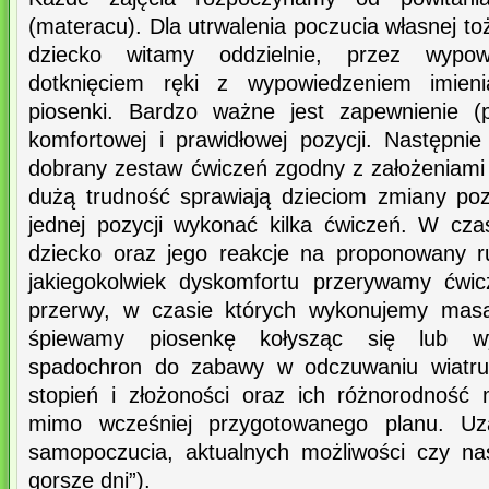
(materacu). Dla utrwalenia poczucia własnej to
dziecko witamy oddzielnie, przez wypowi
dotknięciem ręki z wypowiedzeniem imien
piosenki. Bardzo ważne jest zapewnienie (
komfortowej i prawidłowej pozycji. Następnie
dobrany zestaw ćwiczeń zgodny z założeniam
dużą trudność sprawiają dzieciom zmiany pozy
jednej pozycji wykonać kilka ćwiczeń. W cz
dziecko oraz jego reakcje na proponowany 
jakiegokolwiek dyskomfortu przerywamy ćwic
przerwy, w czasie których wykonujemy masa
śpiewamy piosenkę kołysząc się lub wy
spadochron do zabawy w odczuwaniu wiatru.
stopień i złożoności oraz ich różnorodnoś
mimo wcześniej przygotowanego planu. Uz
samopoczucia, aktualnych możliwości czy nast
gorsze dni”).