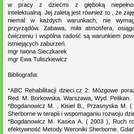
w pracy z dziećmi z głęboką niepełnos
intelektualną. Jej zaletą jest również to , że z
niemal w każdych warunkach, nie wymag
przyrządów. Zabawa, miła atmosfera, osią
ćwiczeniu i wspólna radość są warunkiem po
istniejących zaburzeń.
mgr Iwona Sieczkarek
mgr Ewa Tuliszkiewicz
Bibliografia:
*ABC Rehabilitacji dzieci.cz 2: Mózgowe pora
Red. M. Borkowska. Warszawa, Wyd. Pelikan.
*Bogdanowicz M. , Kisiel B., Przasnyska M. (
Sherborne w terapii i wspomaganiu rozwoju dz
*Bogdanowicz M. Kasica A. ( 2003 ), Ruch roz
efektywność Metody Weroniki Sherborne. Gda