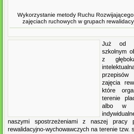
Wykorzystanie metody Ruchu Rozwijającego
zajęciach ruchowych w grupach rewalida
Już od k
szkolnym ob
z głęboką
intelektua
przepisó
zajęcia re
które org
terenie pl
albo w i
indywidualn
naszymi spostrzeżeniami z naszej pracy 
rewalidacyjno-wychowawczych na terenie tzw. s