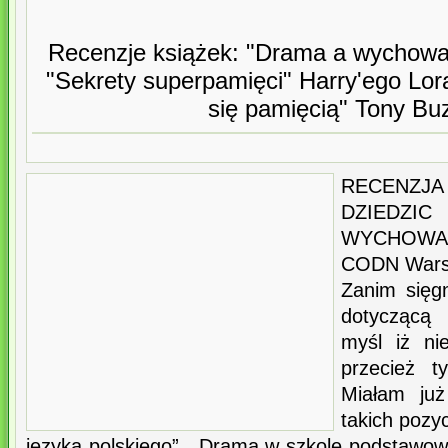
Recenzje książek: "Drama a wychowan
"Sekrety superpamięci" Harry'ego Lor
się pamięcią" Tony Bu
RECENZ
DZIED
WYCHOWA
CODN Wars
Zanim sięg
dotyczącą
myśl iż ni
przecież t
Miałam już
takich pozyc
języka polskiego”, „Drama w szkole podstawow