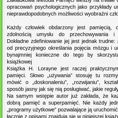
Zakładkowa Metoda Pamięci weszły na trwałe 
opracowań psychologicznych jako przykłady u
nieprawdopodobnych możliwości wyobraźni czł
Każdy człowiek obdarzony jest pamięcią, c
zdolnością umysłu do przechowywania i o
Dokładne zdefiniowanie jej jest jednak trudne:
od precyzyjnego określania pojęcia mózgu i u
bynajmniej konieczne do tego by skorzyst
książkowej
Książka H. Lorayne jest raczej praktyczny
pamięci. Słowo „używania” stosuję tu rozmy
mówić o „doskonaleniu”, „rozwijaniu”, kszt
sposób jasny jak się nią posługiwać, jakie regu
Na samym wstępie autor już zakłada, że każ
dobrą pamięć a superpamięć. Nie każdy jed
„programy użytkowe” pozwalające ją uruchomić
łącznie z opisami znajdują się w niniejszej książ