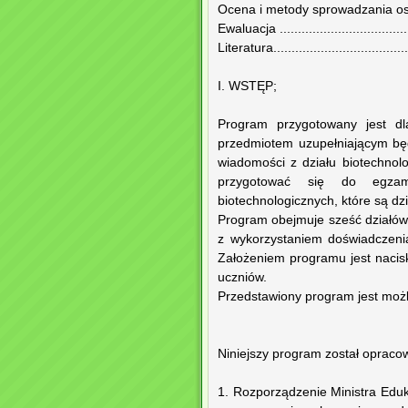
Ocena i metody sprowadzania osiągni
Ewaluacja ..................................
Literatura...................................
I. WSTĘP;
Program przygotowany jest dl
przedmiotem uzupełniającym będ
wiadomości z działu biotechnolog
przygotować się do egzam
biotechnologicznych, które są dz
Program obejmuje sześć działów
z wykorzystaniem doświadczenia
Założeniem programu jest nacis
uczniów.
Przedstawiony program jest możl
Niniejszy program został opraco
1. Rozporządzenie Ministra Eduk