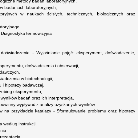
ologiczne metody badań laboratoryjnych,
 w badaniach laboratoryjnych,
oryjnych w naukach ścisłych, technicznych, biologicznych oraz
atoryjnego
 Diagnostyka termowizyjna
 doświadczenia - Wyjaśnianie pojęć: eksperyment, doświadczenie,
sperymentu, doświadczenia i obserwacji,
adawczych,
iadczenia w biotechnologii,
 i hipotezy badawczej,
rzebieg eksperymentu,
wyników badań oraz ich interpretacja,
 powinny wypływać z analizy uzyskanych wyników.
w na przykładzie katalazy - Sformułowanie problemu oraz hipotezy
 według instrukcji,
nia
rezentacja,