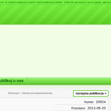
. w celach statystycznych i personalizacji reklam. Jeśli nie wyrażasz na to zgody, więcej i
ublikuj u nas
»
»
Edukacja
Szkoła ponadpodstawowa
następna publikacja
20924
Numer:
2013-08-20
Przesłano: