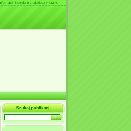
nformacji i instrukcje znajdziesz
» tutaj «
.
Szukaj publikacji