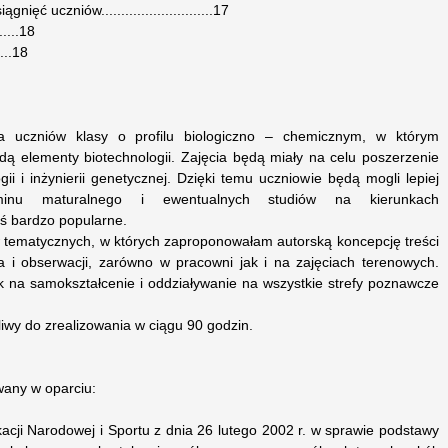
ęć uczniów............................17
......18
.....18
a uczniów klasy o profilu biologiczno – chemicznym, w którym
ą elementy biotechnologii. Zajęcia będą miały na celu poszerzenie
ii i inżynierii genetycznej. Dzięki temu uczniowie będą mogli lepiej
inu maturalnego i ewentualnych studiów na kierunkach
iś bardzo popularne.
 tematycznych, w których zaproponowałam autorską koncepcję treści
 i obserwacji, zarówno w pracowni jak i na zajęciach terenowych.
k na samokształcenie i oddziaływanie na wszystkie strefy poznawcze
iwy do zrealizowania w ciągu 90 godzin.
wany w oparciu:
acji Narodowej i Sportu z dnia 26 lutego 2002 r. w sprawie podstawy