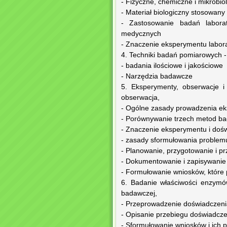
- Fizyczne, chemiczne i mikrobi
- Materiał biologiczny stosowany
- Zastosowanie badań laborat
medycznych
- Znaczenie eksperymentu labor
4. Techniki badań pomiarowych -
- badania ilościowe i jakościowe
- Narzędzia badawcze
5. Eksperymenty, obserwacje i
obserwacja,
- Ogólne zasady prowadzenia ek
- Porównywanie trzech metod b
- Znaczenie eksperymentu i dośw
- zasady sformułowania problemu
- Planowanie, przygotowanie i p
- Dokumentowanie i zapisywanie 
- Formułowanie wniosków, które
6. Badanie właściwości enzymó
badawczej,
- Przeprowadzenie doświadczenia
- Opisanie przebiegu doświadcze
- Sformułowanie wniosków i ich p