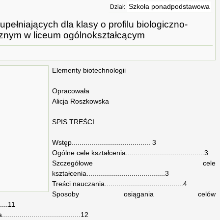
Szkoła ponadpodstawowa
Dział:
pełniających dla klasy o profilu biologiczno-
znym w liceum ogólnokształcącym
Elementy biotechnologii
Opracowała
Alicja Roszkowska
SPIS TREŚCI
Wstęp........................................ 3
Ogólne cele kształcenia........................................3
Szczegółowe cele
kształcenia........................................3
Treści nauczania........................................4
Sposoby osiągania celów
.....11
.................................12