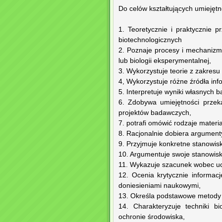
Do celów kształtujących umiejętn
1. Teoretycznie i praktycznie 
biotechnologicznych
2. Poznaje procesy i mechanizm
lub biologii eksperymentalnej,
3. Wykorzystuje teorie z zakresu
4, Wykorzystuje różne źródła info
5. Interpretuje wyniki własnych
6. Zdobywa umiejętności przek
projektów badawczych,
7. potrafi omówić rodzaje materi
8. Racjonalnie dobiera argumenty
9. Przyjmuje konkretne stanowi
10. Argumentuje swoje stanowis
11. Wykazuje szacunek wobec uc
12. Ocenia krytycznie informa
doniesieniami naukowymi,
13. Określa podstawowe metody 
14. Charakteryzuje techniki bi
ochronie środowiska,