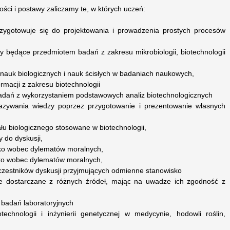
ości i postawy zaliczamy te, w których uczeń:
przygotowuje się do projektowania i prowadzenia prostych procesów
y będące przedmiotem badań z zakresu mikrobiologii, biotechnologii
 nauk biologicznych i nauk ścisłych w badaniach naukowych,
rmacji z zakresu biotechnologii
 badań z wykorzystaniem podstawowych analiz biotechnologicznych
azywania wiedzy poprzez przygotowanie i prezentowanie własnych
ału biologicznego stosowane w biotechnologii,
 do dyskusji,
sko wobec dylematów moralnych,
ko wobec dylematów moralnych,
zestników dyskusji przyjmujących odmienne stanowisko
cje dostarczane z różnych źródeł, mając na uwadze ich zgodność z
badań laboratoryjnych
otechnologii i inżynierii genetycznej w medycynie, hodowli roślin,