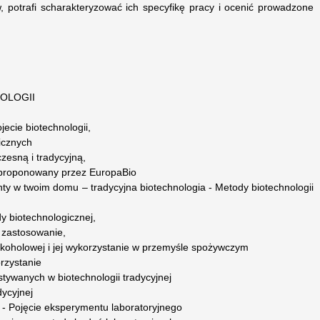
w, potrafi scharakteryzować ich specyfikę pracy i ocenić prowadzone
NOLOGII
jecie biotechnologii,
icznych
zesną i tradycyjną,
ał proponowany przez EuropaBio
ty w twoim domu – tradycyjna biotechnologia - Metody biotechnologii
dy biotechnologicznej,
 zastosowanie,
alkoholowej i jej wykorzystanie w przemyśle spożywczym
rzystanie
tywanych w biotechnologii tradycyjnej
dycyjnej
 - Pojęcie eksperymentu laboratoryjnego