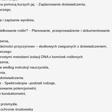
za pomocą kurzych jaj. - Zaplanowanie doświadczenia,
wczego,
 i zapisanie wyników,
kiełkowanie roślin? - Planowanie, przeprowadzenie i dokumentowanie
zenia,
 zależności przyczynowo – skutkowych związanych z doświadczeniem,
wczego.
rostymi metodami izolacji DNA z komórek roślinnych
zenia,
 według instrukcji nauczyciela,
nia,
 doświadczenia
 - Spektroskopia –podziali rodzaje,
osowanie potencjometrii,
w konduktometrii,
 przemyśle,
i ochronie środowiska