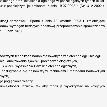
kolnego oraz kształcenia ogólnego w poszczególnych typach szkół.
8); z późniejszymi jej zmianami z dnia 19.07.2002 r. (Dz. U. z 2002 r.
ukacji narodowej i Sportu z dnia 10 kwietnia 2003 r. zmieniające
dardów wymagań będących podstawą przeprowadzania sprawdzianów
 90, poz. 846).
owszych technikach badań stosowanych w biotechnologii i biologii,
nia i analizowania zjawisk i procesów biologicznych,
auk w celu wyjaśniania zjawisk biotechnologicznych,
 posługiwania się najnowszymi technikami i metodami badawczymi
znych,
o pogłębiania wiedzy,
 umiejętności uczniów, tak aby mogli ją wykorzystać na kolejnych
;