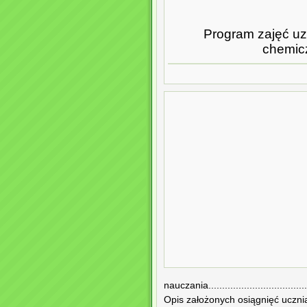
Program zajęć uzu
chemic
nauczania...................................
Opis założonych osiągnięć ucznia.......