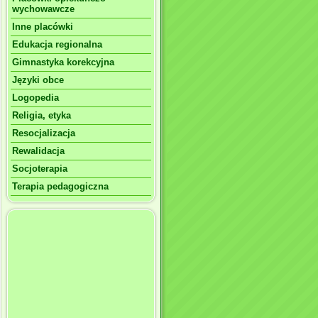
wychowawcze
Inne placówki
Edukacja regionalna
Gimnastyka korekcyjna
Języki obce
Logopedia
Religia, etyka
Resocjalizacja
Rewalidacja
Socjoterapia
Terapia pedagogiczna