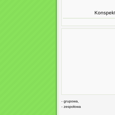
Konspekty
- grupowa,
- zespołowa