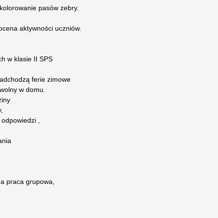
 kolorowanie pasów zebry.
 ocena aktywności uczniów.
h w klasie II SPS
adchodzą ferie zimowe
 wolny w domu.
ziny
,
 odpowiedzi ,
ania
na praca grupowa,