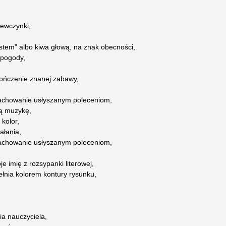
iewczynki,
estem” albo kiwa głową, na znak obecności,
 pogody,
kończenie znanej zabawy,
achowanie usłyszanym poleceniom,
ną muzykę,
kolor,
ałania,
achowanie usłyszanym poleceniom,
 imię z rozsypanki literowej,
łnia kolorem kontury rysunku,
ia nauczyciela,