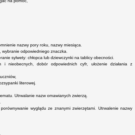
legać na pomoc,
pomnienie nazwy pory roku, nazwy miesiąca.
, wybranie odpowiedniego znaczka.
anie sylwety: chłopca lub dziewczynki na tablicy obecności.
h i nieobecnych, dobór odpowiednich cyfr, ułożenie działania z
 uczniów,
zsypanki literowej.
tematu. Utrwalanie nazw omawianych zwierzą.
.
- porównywanie wyglądu ze znanymi zwierzętami. Utrwalenie nazwy
.