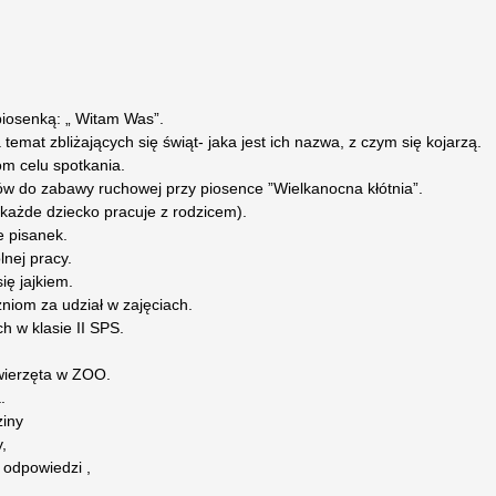
piosenką: „ Witam Was”.
emat zbliżających się świąt- jaka jest ich nazwa, z czym się kojarzą.
om celu spotkania.
ów do zabawy ruchowej przy piosence ”Wielkanocna kłótnia”.
(każde dziecko pracuje z rodzicem).
e pisanek.
nej pracy.
ię jajkiem.
niom za udział w zajęciach.
 w klasie II SPS.
wierzęta w ZOO.
.
ziny
,
 odpowiedzi ,