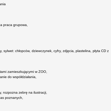
ania
na praca grupowa,
, sylwet: chłopców, dziewczynek, cyfry, zdjęcia, plastelina, płyta CD z
ętami zamieszkującymi w ZOO,
anie do współdziałania,
 rozpozna zebrę na ilustracji,
czas poznanych,