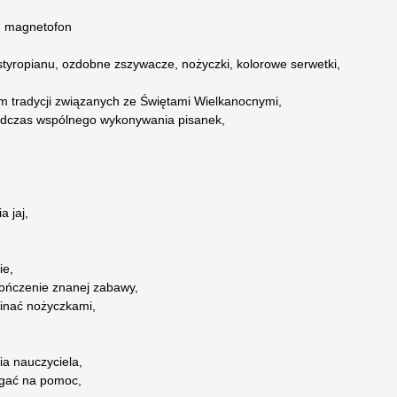
k, magnetofon
e styropianu, ozdobne zszywacze, nożyczki, kolorowe serwetki,
om tradycji związanych ze Świętami Wielkanocnymi,
podczas wspólnego wykonywania pisanek,
 jaj,
ie,
kończenie znanej zabawy,
cinać nożyczkami,
ia nauczyciela,
legać na pomoc,