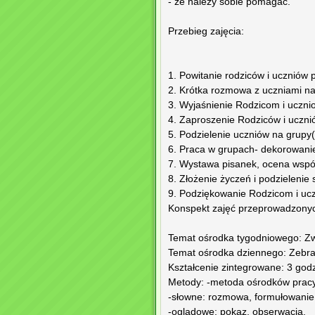
- że należy sobie pomagać.
Przebieg zajęcia:
1. Powitanie rodziców i uczniów 
2. Krótka rozmowa z uczniami na t
3. Wyjaśnienie Rodzicom i uczni
4. Zaproszenie Rodziców i uczni
5. Podzielenie uczniów na grupy
6. Praca w grupach- dekorowani
7. Wystawa pisanek, ocena wspól
8. Złożenie życzeń i podzielenie s
9. Podziękowanie Rodzicom i ucz
Konspekt zajęć przeprowadzonych
Temat ośrodka tygodniowego: Z
Temat ośrodka dziennego: Zebra
Kształcenie zintegrowane: 3 god
Metody: -metoda ośrodków pracy
-słowne: rozmowa, formułowanie
-oglądowe: pokaz, obserwacja,