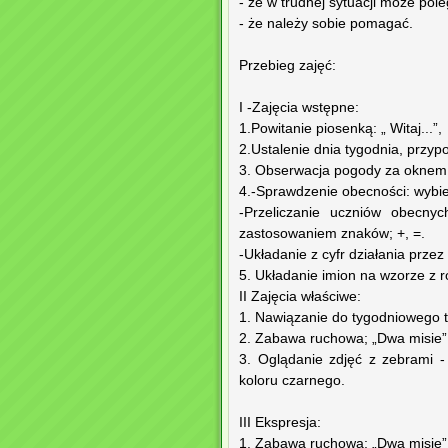
- że w trudnej sytuacji może po
- że należy sobie pomagać.
Przebieg zajęć:
I -Zajęcia wstępne:
1.Powitanie piosenką: „ Witaj...”,
2.Ustalenie dnia tygodnia, przy
3. Obserwacja pogody za oknem
4.-Sprawdzenie obecności: wybier
-Przeliczanie uczniów obecnyc
zastosowaniem znaków; +, =.
-Układanie z cyfr działania przez
5. Układanie imion na wzorze z ro
II Zajęcia właściwe:
1. Nawiązanie do tygodniowego 
2. Zabawa ruchowa; „Dwa misie”
3. Oglądanie zdjęć z zebrami 
koloru czarnego.
III Ekspresja:
1. Zabawa ruchowa; „Dwa misie”