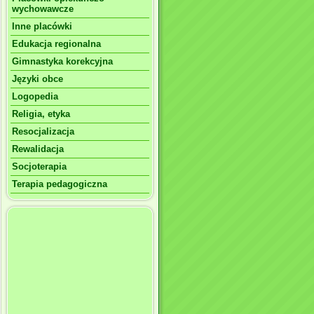
wychowawcze
Inne placówki
Edukacja regionalna
Gimnastyka korekcyjna
Języki obce
Logopedia
Religia, etyka
Resocjalizacja
Rewalidacja
Socjoterapia
Terapia pedagogiczna