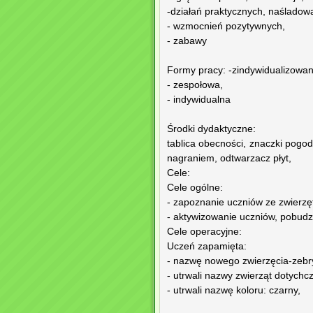
-działań praktycznych, naśladow
- wzmocnień pozytywnych,
- zabawy
Formy pracy: -zindywidualizowa
- zespołowa,
- indywidualna
Środki dydaktyczne:
tablica obecności, znaczki pogody
nagraniem, odtwarzacz płyt,
Cele:
Cele ogólne:
- zapoznanie uczniów ze zwierz
- aktywizowanie uczniów, pobudz
Cele operacyjne:
Uczeń zapamięta:
- nazwę nowego zwierzęcia-zebry,
- utrwali nazwy zwierząt dotych
- utrwali nazwę koloru: czarny,