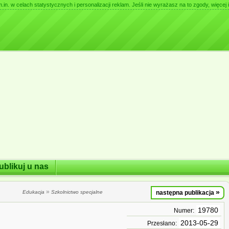
. w celach statystycznych i personalizacji reklam. Jeśli nie wyrażasz na to zgody, więcej i
ublikuj u nas
»
»
Edukacja
Szkolnictwo specjalne
następna publikacja
19780
Numer:
2013-05-29
Przesłano: