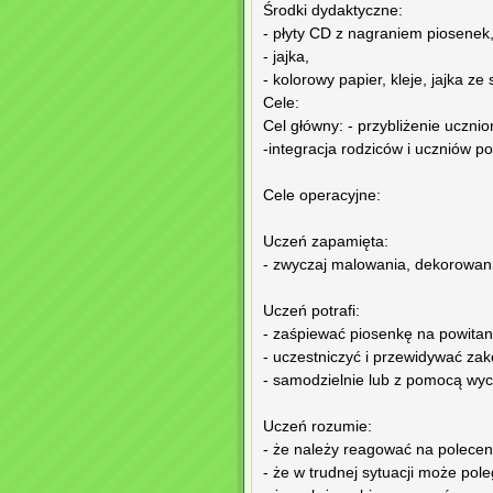
Środki dydaktyczne:
- płyty CD z nagraniem piosene
- jajka,
- kolorowy papier, kleje, jajka z
Cele:
Cel główny: - przybliżenie uczni
-integracja rodziców i uczniów 
Cele operacyjne:
Uczeń zapamięta:
- zwyczaj malowania, dekorowania
Uczeń potrafi:
- zaśpiewać piosenkę na powitan
- uczestniczyć i przewidywać za
- samodzielnie lub z pomocą wy
Uczeń rozumie:
- że należy reagować na polecen
- że w trudnej sytuacji może po