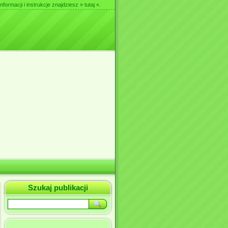
nformacji i instrukcje znajdziesz
» tutaj «
.
Szukaj publikacji