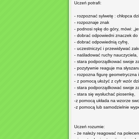
Uczeń potrafi:
- rozpoznać sylwetę : chłopca dz
- rozpoznaje znak
- podnosi rękę do góry, mówi: „j
- dobrać odpowiedni znaczek do
- dobrać odpowiednią cyfrę,
- uczestniczyć i przewidywać za
- naśladować ruchy nauczyciela,
- stara podporządkować swoje z
- pozytywnie reaguje ma słysza
- rozpozna figurę geometryczna i 
- z pomocą ułożyć z cyfr wzór dzi
- stara podporządkować swoje z
- stara się wysłuchać piosenkę,
-z pomocą układa na wzorze swoje
-z pomocą lub samodzielnie wype
Uczeń rozumie:
- że należy reagować na polecen