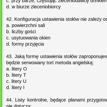
c. przy barze, częstując zleceniodawcę drinkie
d. w biurze zleceniobiorcy
42. Konfiguracja ustawienia stołów nie zależy o
a. powierzchni sali
b. liczby gości
c. usytuowania okien
d. formy przyjęcia
43. Jaką formę ustawienia stołów zaproponujes
będzie serwowany tort metoda angielską:
a. litery O
b. litery T
c. litery U
d. litery I
44. Listy kontrolne, będące planami przygoto
nie dotyczą: