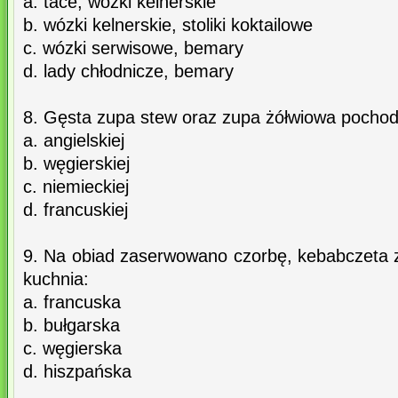
a. tace, wózki kelnerskie
b. wózki kelnerskie, stoliki koktailowe
c. wózki serwisowe, bemary
d. lady chłodnicze, bemary
8. Gęsta zupa stew oraz zupa żółwiowa pochod
a. angielskiej
b. węgierskiej
c. niemieckiej
d. francuskiej
9. Na obiad zaserwowano czorbę, kebabczeta z
kuchnia:
a. francuska
b. bułgarska
c. węgierska
d. hiszpańska