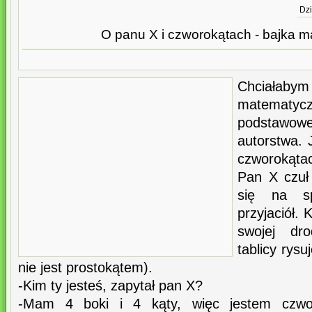
Dzi
O panu X i czworokątach - bajka 
Chciałaby
matemat
podstawowe
autorstwa. 
czworokątac
Pan X czuł
się na s
przyjaciół.
swojej dr
tablicy rysu
nie jest prostokątem).
-Kim ty jesteś, zapytał pan X?
-Mam 4 boki i 4 kąty, więc jestem czwor