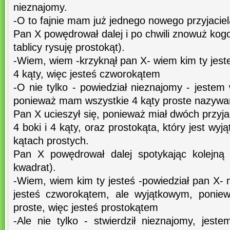
nieznajomy.
-O to fajnie mam już jednego nowego przyjacie
Pan X powędrował dalej i po chwili znowuż kog
tablicy rysuję prostokąt).
-Wiem, wiem -krzyknął pan X- wiem kim ty jest
4 kąty, więc jesteś czworokątem
-O nie tylko - powiedział nieznajomy - jeste
ponieważ mam wszystkie 4 kąty proste nazywa
Pan X ucieszył się, ponieważ miał dwóch przyja
4 boki i 4 kąty, oraz prostokąta, który jest w
kątach prostych.
Pan X powędrował dalej spotykając kolejną f
kwadrat).
-Wiem, wiem kim ty jesteś -powiedział pan X- m
jesteś czworokątem, ale wyjątkowym, ponie
proste, więc jesteś prostokątem
-Ale nie tylko - stwierdził nieznajomy, jes