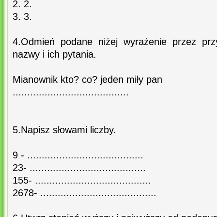
2. 2.
3. 3.
4.Odmień podane niżej wyrażenie przez przy
nazwy i ich pytania.
Mianownik kto? co? jeden miły pan
........................................
5.Napisz słowami liczby.
9 - ........................................
23- ........................................
155- ........................................
2678- ........................................