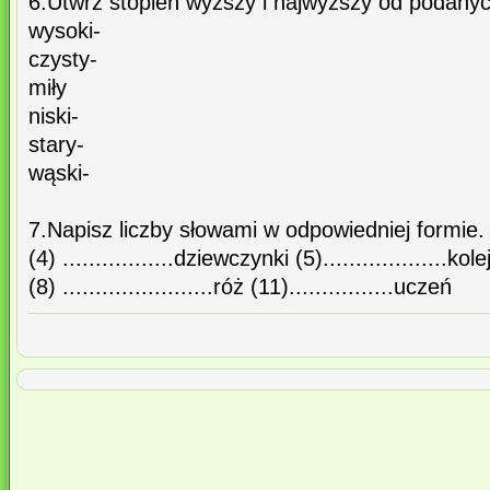
6.Utwrz stopień wyższy i najwyższy od podanyc
wysoki-
czysty-
miły
niski-
stary-
wąski-
7.Napisz liczby słowami w odpowiedniej formie.
(4) .................dziewczynki (5)...................kol
(8) .......................róż (11)................uczeń