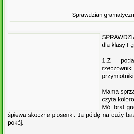
Sprawdzian gramatycz
SPRAWDZI
dla klasy I
1.Z poda
rzeczown
przymiotniki
Mama sprzą
czyta kolor
Mój brat gr
śpiewa skoczne piosenki. Ja pójdę na duży b
pokój.